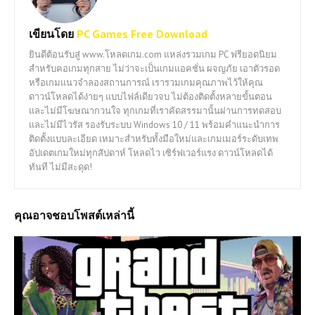
เขียนโดย
PC Games Free Download
ยินดีต้อนรับสู่ www.โหลดเกม.com แหล่งรวมเกม PC ฟรียอดนิยม
สำหรับคอเกมทุกสาย ไม่ว่าจะเป็นเกมแอคชั่น ผจญภัย เอาตัวรอด
หรือเกมแนวจำลองสถานการณ์ เรารวมเกมคุณภาพไว้ให้คุณ
ดาวน์โหลดได้ง่ายๆ แบบไฟล์เดียวจบ ไม่ต้องติดตั้งหลายขั้นตอน
และไม่มีโฆษณากวนใจ ทุกเกมที่เราคัดสรรมานั้นผ่านการทดสอบ
และไม่มีไวรัส รองรับระบบ Windows 10 / 11 พร้อมคำแนะนำการ
ติดตั้งแบบละเอียด เหมาะสำหรับทั้งมือใหม่และเกมเมอร์ระดับเทพ
อัปเดตเกมใหม่ทุกสัปดาห์ โหลดไว เซิร์ฟเวอร์แรง ดาวน์โหลดได้
ทันที ไม่มีสะดุด!
คุณอาจชอบโพสต์เหล่านี้