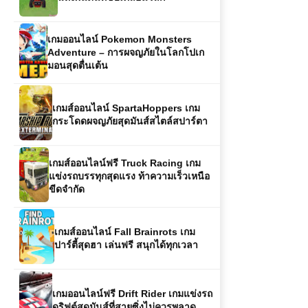
เกมออนไลน์ Pokemon Monsters
Adventure – การผจญภัยในโลกโปเก
มอนสุดตื่นเต้น
เกมส์ออนไลน์ SpartaHoppers เกม
กระโดดผจญภัยสุดมันส์สไตล์สปาร์ตา
เกมส์ออนไลน์ฟรี Truck Racing เกม
แข่งรถบรรทุกสุดแรง ท้าความเร็วเหนือ
ขีดจำกัด
เกมส์ออนไลน์ Fall Brainrots เกม
ปาร์ตี้สุดฮา เล่นฟรี สนุกได้ทุกเวลา
เกมออนไลน์ฟรี Drift Rider เกมแข่งรถ
ดริฟต์สุดมันส์ที่สายซิ่งไม่ควรพลาด