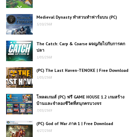
เกมออนไลน์ฟรี Fire and Water เกม
Medieval Dynasty ทำสวนทำฟาร์มบน (PC)
ผจญภัยแนวพัซเซิลที่ได้รับความนิยม
5/10/2568
อย่างต่อเนื่อง
The Catch: Carp & Coarse ผจญภัยไปกับการตก
เกมส์ออนไลน์ฟรี Madalin Stunt Cars
ปลา
Pro – เกมรถซิ่งสุดมันสำหรับสายสตันท์
1/05/2568
เกมส์ออนไลน์ฟรี Cartoon Strike เกม
(PC) The Last Haven-TENOKE | Free Download
ยิงออนไลน์แนวการ์ตูนที่เล่นฟรีและสนุก
1/05/2568
ไม่มีเบื่อ
โหลดเกมส์ (PC) ฟรี GAME HOUSE 1.2 เกมสร้าง
เกมส์ออนไลน์ฟรี Grand Extreme
Racing เกมแข่งรถสุดมันส์แบบเต็มส
บ้านและจำลองชีวิตที่สนุกครบวงจร
ปีด
7/03/2569
(PC) God of War ภาค 1 | Free Download
เกมส์ออนไลน์ฟรี Naruto Bike
Delivery – เกมมอเตอร์ไซค์ส่งของสุด
4/27/2568
มันส์ในโลกนินจา