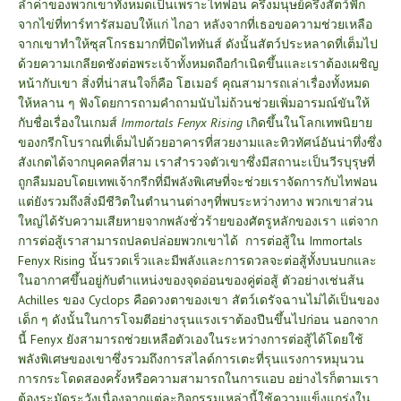
ล้ำค่าของพวกเขาทั้งหมดเป็นเพราะไทฟอน ครึ่งมนุษย์ครึ่งสัตว์ฟัก
จากไข่ที่ทาร์ทารัสมอบให้แก่ ไกอา หลังจากที่เธอขอความช่วยเหลือ
จากเขาทำให้ซุสโกรธมากที่ปิดไททันส์ ดังนั้นสัตว์ประหลาดที่เต็มไป
ด้วยความเกลียดชังต่อพระเจ้าทั้งหมดถือกำเนิดขึ้นและเราต้องเผชิญ
หน้ากับเขา สิ่งที่น่าสนใจก็คือ โฮเมอร์ คุณสามารถเล่าเรื่องทั้งหมด
ให้หลาน ๆ ฟังโดยการถามคำถามนับไม่ถ้วนช่วยเพิ่มอารมณ์ขันให้
กับชื่อเรื่องในเกมส์
Immortals Fenyx Rising
เกิดขึ้นในโลกเทพนิยาย
ของกรีกโบราณที่เต็มไปด้วยอาคารที่สวยงามและทิวทัศน์อันน่าทึ่งซึ่ง
สังเกตได้จากบุคคลที่สาม เราสำรวจตัวเขาซึ่งมีสถานะเป็นวีรบุรุษที่
ถูกลืมมอบโดยเทพเจ้ากรีกที่มีพลังพิเศษที่จะช่วยเราจัดการกับไทฟอน
แต่ยังรวมถึงสิ่งมีชีวิตในตำนานต่างๆที่พบระหว่างทาง พวกเขาส่วน
ใหญ่ได้รับความเสียหายจากพลังชั่วร้ายของศัตรูหลักของเรา แต่จาก
การต่อสู้เราสามารถปลดปล่อยพวกเขาได้ การต่อสู้ใน Immortals
Fenyx Rising นั้นรวดเร็วและมีพลังและการดวลจะต่อสู้ทั้งบนบกและ
ในอากาศขึ้นอยู่กับตำแหน่งของจุดอ่อนของคู่ต่อสู้ ตัวอย่างเช่นส้น
Achilles ของ Cyclops คือดวงตาของเขา สัตว์เดรัจฉานไม่ได้เป็นของ
เด็ก ๆ ดังนั้นในการโจมตีอย่างรุนแรงเราต้องปีนขึ้นไปก่อน นอกจาก
นี้ Fenyx ยังสามารถช่วยเหลือตัวเองในระหว่างการต่อสู้ได้โดยใช้
พลังพิเศษของเขาซึ่งรวมถึงการสไลด์การเตะที่รุนแรงการหมุนวน
การกระโดดสองครั้งหรือความสามารถในการแอบ อย่างไรก็ตามเรา
ต้องระมัดระวังเนื่องจากแต่ละกิจกรรมเหล่านี้ใช้ความแข็งแกร่งใน