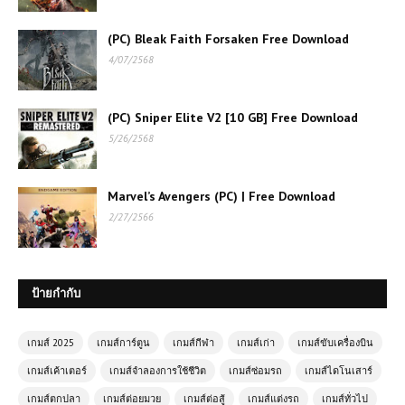
(PC) Bleak Faith Forsaken Free Download
เกมส์ออนไลน์ Blocky Parkour Ninja
4/07/2568
ผจญภัยสุดมันส์ในโลกบล็อก
(PC) Sniper Elite V2 [10 GB] Free Download
เกมส์ออนไลน์ Age Of Battle เกม
5/26/2568
วางแผนสงครามสุดคลาสสิก เล่นฟรี
สนุกทุกยุค
Marvel’s Avengers (PC) | Free Download
เกมส์ออนไลน์ Archer Hero – ฮีโร่นัก
2/27/2566
ธนูพิชิตศัตรูด้วยปลายนิ้ว
ป้ายกำกับ
เกมส์ออนไลน์ฟรี FNF Funk 3D เกม
จังหวะสุดมันส์ในมิติสามมิติ
เกมส์ 2025
เกมส์การ์ตูน
เกมส์กีฬา
เกมส์เก่า
เกมส์ขับเครื่องบิน
เกมส์เค้าเตอร์
เกมส์จำลองการใช้ชีวิต
เกมส์ซ่อมรถ
เกมส์ไดโนเสาร์
เกมส์ออนไลน์ฟรี Burnout City
เมืองแห่งความเหนื่อยล้า
เกมส์ตกปลา
เกมส์ต่อยมวย
เกมส์ต่อสู้
เกมส์แต่งรถ
เกมส์ทั่วไป