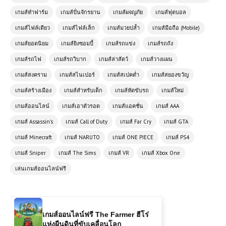
เกมส์ทำฟาร์ม
เกมส์ปั่นจักรยาน
เกมส์ผจญภัย
เกมส์ฟุตบอล
เกมส์ไฟล์เดียว
เกมส์ไฟล์เล็ก
เกมส์มวยปล้ำ
เกมส์มือถือ (Mobile)
เกมส์ออนไลน์ฟรี Alien Sky Invasion
มหันตภัยจากต่างดาวบนท้องฟ้า
เกมส์ยอดนิยม
เกมส์ยิงซอมบี้
เกมส์รถแข่ง
เกมส์รถถัง
เกมส์รถไฟ
เกมส์รถวิบาก
เกมส์ล่าสัตว์
เกมส์วางแผน
เกมส์ออนไลน์ฟรี Julie Beauty Salon
เกมส์สงคราม
เกมส์สไนเปอร์
เกมส์สเปคต่ำ
เกมส์สยองขวัญ
เติมเต็มความงามของคุณด้วยบริการมือ
เกมส์สร้างเมือง
อาชีพ
เกมส์สำหรับเด็ก
เกมส์หัดขับรถ
เกมส์ใหม่
เกมส์ออนไลน์
เกมส์เอาตัวรอด
เกมส์แอคชั่น
เกมส์ AAA
เกมออนไลน์ฟรี Fort Drifter ผจญภัย
เกมส์ Assassin's
เกมส์ Call of Duty
เกมส์ Far Cry
เกมส์ GTA
ในโลกของความเร็วและกลยุทธ์
เกมส์ Minecraft
เกมส์ NARUTO
เกมส์ ONE PIECE
เกมส์ PS4
เกมส์ Sniper
เกมส์ The Sims
เกมส์ VR
เกมส์ Xbox One
เกมออนไลน์ฟรี Highway Racer Pro –
เล่นเกมส์ออนไลน์ฟรี
เกมแข่งรถความเร็วสูงที่คุณไม่ควร
พลาด
เกมส์ออนไลน์ฟรี The Farmer ฮีโร่
แห่งผืนดินที่ขับเคลื่อนโลก