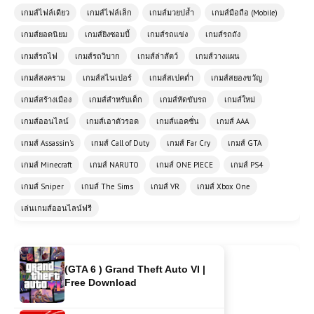
เกมส์ไฟล์เดียว
เกมส์ไฟล์เล็ก
เกมส์มวยปล้ำ
เกมส์มือถือ (Mobile)
เกมส์ยอดนิยม
เกมส์ยิงซอมบี้
เกมส์รถแข่ง
เกมส์รถถัง
เกมส์รถไฟ
เกมส์รถวิบาก
เกมส์ล่าสัตว์
เกมส์วางแผน
เกมส์สงคราม
เกมส์สไนเปอร์
เกมส์สเปคต่ำ
เกมส์สยองขวัญ
(PC) MONSTER HUNTER RISE
Sunbreak | Free Download
เกมส์สร้างเมือง
เกมส์สำหรับเด็ก
เกมส์หัดขับรถ
เกมส์ใหม่
เกมส์ออนไลน์
เกมส์เอาตัวรอด
เกมส์แอคชั่น
เกมส์ AAA
โหลดเกมส์ (PC) ฟรี GAME HOUSE
เกมส์ Assassin's
เกมส์ Call of Duty
เกมส์ Far Cry
เกมส์ GTA
1.2 เกมสร้างบ้านและจำลองชีวิตที่สนุก
เกมส์ Minecraft
เกมส์ NARUTO
เกมส์ ONE PIECE
เกมส์ PS4
ครบวงจร
เกมส์ Sniper
เกมส์ The Sims
เกมส์ VR
เกมส์ Xbox One
เล่นเกมส์ออนไลน์ฟรี
(GTA 6 ) Grand Theft Auto VI |
Free Download
(PC) F1 2020 เกมแข่งรถฟอร์มูล่า
วันที่สมจริงที่สุด