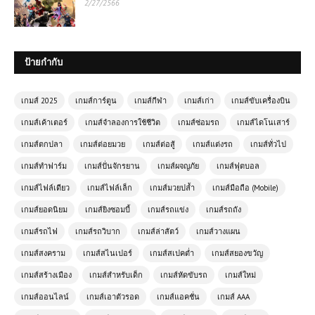
2/27/2566
ป้ายกำกับ
เกมส์ออนไลน์ฟรี Moto Trials – เกมขี่
มอเตอร์ไซค์สุดมันส์ท้าทายด่าน
เกมส์ 2025
เกมส์การ์ตูน
เกมส์กีฬา
เกมส์เก่า
เกมส์ขับเครื่องบิน
เกมส์ออนไลน์ฟรี Backflip Challenge
เกมส์เค้าเตอร์
เกมส์จำลองการใช้ชีวิต
เกมส์ซ่อมรถ
เกมส์ไดโนเสาร์
เกมผาดโผนสุดมันส์ ทดสอบสกิลการตี
เกมส์ตกปลา
เกมส์ต่อยมวย
เกมส์ต่อสู้
เกมส์แต่งรถ
เกมส์ทั่วไป
ลังกา
เกมส์ทำฟาร์ม
เกมส์ปั่นจักรยาน
เกมส์ผจญภัย
เกมส์ฟุตบอล
เกมส์ไฟล์เดียว
เกมส์ไฟล์เล็ก
เกมส์มวยปล้ำ
เกมส์มือถือ (Mobile)
โหลดเกมส์ Grand Theft Auto IV:
Complete Edition | 21 GB
เกมส์ยอดนิยม
เกมส์ยิงซอมบี้
เกมส์รถแข่ง
เกมส์รถถัง
เกมส์รถไฟ
เกมส์รถวิบาก
เกมส์ล่าสัตว์
เกมส์วางแผน
เกมส์สงคราม
เกมส์สไนเปอร์
เกมส์สเปคต่ำ
เกมส์สยองขวัญ
เกมส์ออนไลน์ฟรี Sniper Team 3 –
เกมยิงซุ่มสุดตื่นเต้น
เกมส์สร้างเมือง
เกมส์สำหรับเด็ก
เกมส์หัดขับรถ
เกมส์ใหม่
เกมส์ออนไลน์
เกมส์เอาตัวรอด
เกมส์แอคชั่น
เกมส์ AAA
เล่นเกมส์ออนไลน์ฟรี Taxi Simulator