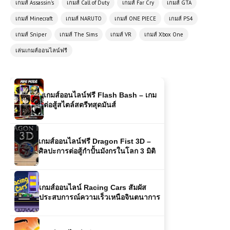
เกมส์ Assassin's
เกมส์ Call of Duty
เกมส์ Far Cry
เกมส์ GTA
สุดยอดเกมจำลองการขับแท็กซี่ที่คุณไม่
ควรพลาด
เกมส์ Minecraft
เกมส์ NARUTO
เกมส์ ONE PIECE
เกมส์ PS4
เกมส์ Sniper
เกมส์ The Sims
เกมส์ VR
เกมส์ Xbox One
เกมส์ออนไลน์ฟรี Speedrun Parkour
เล่นเกมส์ออนไลน์ฟรี
เกมวิ่งสุดโหดที่ท้าทายความเร็วและ
จังหวะในตัวคุณ
เกมส์ออนไลน์ฟรี Flash Bash – เกม
ต่อสู้สไตล์สตรีทสุดมันส์
เกมส์ออนไลน์ฟรี Dragon Fist 3D –
ศิลปะการต่อสู้กำปั้นมังกรในโลก 3 มิติ
เกมส์ออนไลน์ Racing Cars สัมผัส
ประสบการณ์ความเร็วเหนือจินตนาการ