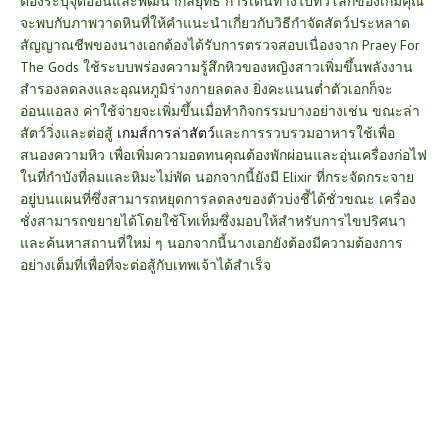
ต้องระบุจุดอ่อนและพัฒนากลยุทธ์ การเดินทางไปทั่วโลกของเกมคุณ
จะพบกับภาพวาดหินที่ให้คำแนะนำเกี่ยวกับวิธีกำจัดสัตว์ประหลาด
สัญญาณชีพของนางเอกต้องได้รับการตรวจสอบเนื่องจาก Praey For
The Gods ใช้ระบบพร่องความรู้สึกหิวของหญิงสาวเพิ่มขึ้นพลังงาน
สำรองลดลงและอุณหภูมิร่างกายลดลง ยิ่งคะแนนต่ำตัวเอกก็จะ
อ่อนแอลง ค่าใช้จ่ายจะเพิ่มขึ้นเมื่อทำกิจกรรมบางอย่างเช่น ขณะล่า
สัตว์วิ่งและต่อสู้
เกมส์การล่าสัตว์
และการรวบรวมอาหารใช้เพื่อ
สนองความหิว เพื่อเพิ่มความอดทนคุณต้องพักผ่อนและอุ่นเครื่องก่อไฟ
ในที่กำบังที่ลมและหิมะไม่พัด นอกจากนี้ยังมี Elixir ที่กระจัดกระจาย
อยู่บนแผนที่ซึ่งสามารถหยุดการลดลงของตัวบ่งชี้ได้ชั่วขณะ เครื่อง
ชั่งสามารถขยายได้โดยใช้โทเท็มซึ่งมอบให้สำหรับการไขปริศนา
และค้นหาสถานที่ใหม่ ๆ นอกจากนี้นางเอกยังต้องมีความต้องการ
อย่างเต็มที่เพื่อที่จะต่อสู้กับเทพเจ้าได้สำเร็จ