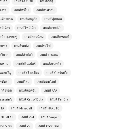
ตกปลา
เกมส์ต่อยมวย
เกมส์ต่อสู้
ต่งรถ
เกมส์ทั่วไป
เกมส์ทำฟาร์ม
ั่นจักรยาน
เกมส์ผจญภัย
เกมส์ฟุตบอล
ฟล์เดียว
เกมส์ไฟล์เล็ก
เกมส์มวยปล้ำ
อถือ (Mobile)
เกมส์ยอดนิยม
เกมส์ยิงซอมบี้
ถแข่ง
เกมส์รถถัง
เกมส์รถไฟ
ถวิบาก
เกมส์ล่าสัตว์
เกมส์วางแผน
สงคราม
เกมส์สไนเปอร์
เกมส์สเปคต่ำ
Pixelmon Town: เมืองแห่งโปเกมอน
ยองขวัญ
เกมส์สร้างเมือง
เกมส์สำหรับเด็ก
ในโลก Minecraft ที่สายเกมต้องลอง
ัดขับรถ
เกมส์ใหม่
เกมส์ออนไลน์
อาตัวรอด
เกมส์แอคชั่น
เกมส์ AAA
เกมส์ออนไลน์ฟรี Basketball Slam
Dunk – เกมบาสเกตบอลท้าทายและ
ssassin's
เกมส์ Call of Duty
เกมส์ Far Cry
มันส์สุด ๆ
GTA
เกมส์ Minecraft
เกมส์ NARUTO
ONE PIECE
เกมส์ PS4
เกมส์ Sniper
เกมออนไลน์ฟรี Highway Racer Pro –
เกมแข่งรถความเร็วสูงที่คุณไม่ควร
The Sims
เกมส์ VR
เกมส์ Xbox One