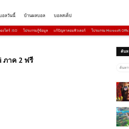
บอลวันนี้
บ้านผลบอล
บอลสเต็ป
งไดร์ .ISO
โปรแกรมกู้ข้อมูล
แก้ปัญหาคอมพิวเตอร์
โปรแกรม Microsoft Offi
ค้นห
 ภาค 2 ฟรี