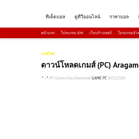
ทีเด็ดบอล
ดูทีวีออนไลน์
ราคาบอล
หน้าแรก
โปรแกรม IDM
เว็บบร์าวเซอร์
โปรแกรมจำลอ
เกมส์ใหม่
ดาวน์โหลดเกมส์ (PC) Aragami
^ - ^
PC Games Free Download
GAME PC
9/25/2564