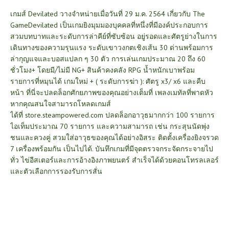
เกมส์ Devilated วางจำหน่ายเมื่อวันที่ 29 ม.ค. 2564 เกี่ยวกับ The
GameDevilated เป็นเกมยิงมุมมองบุคคลที่หนึ่งที่มีองค์ประกอบการ
สวมบทบาทและระดับการล่าคีย์ที่ซับซ้อน อยู่รอดและศัตรูย่างในการ
เดินทางของความรุนแรง ระดับเขาวงกตเชิงเส้น 30 ด่านพร้อมการ
ล่ากุญแจและบอสแปลก ๆ 30 ตัว การเล่นเกมประมาณ 20 ถึง 60
ชั่วโมง+ โดยมี/ไม่มี NG+ สินค้าคงคลัง RPG น้ำหนักเบาพร้อม
รายการที่หมุนได้ เกมใหม่ + ( ระดับการฆ่า ): ศัตรู x3/ x6 และคืบ
หน้า ที่นี่จะปลดล็อกศักยภาพของคุณอย่างเต็มที่ เพลงเมทัลที่พาดหัว
หากคุณสนใจสามารถโหลดเกมส์
ได้ที่
store.steampowered.com
ปลดล็อกอาวุธมากกว่า 100 รายการ
ไอเท็มประมาณ 70 รายการ และความสามารถ เช่น กระสุนนัดพุ่ง
ชนและควงคู่ สวมใส่อาวุธของคุณได้อย่างอิสระ ติดตั้งเครื่องยิงจรวด
7 เครื่องพร้อมกัน เป็นไปได้. บันทึกเกมที่มีจุดตรวจกระจัดกระจายไป
ทั่ว ไข่อีสเตอร์และการอ้างอิงภาพยนตร์ สำเร็จได้ด้วยคอนโทรลเลอร์
และตัวเลือกการรองรับการสั่น