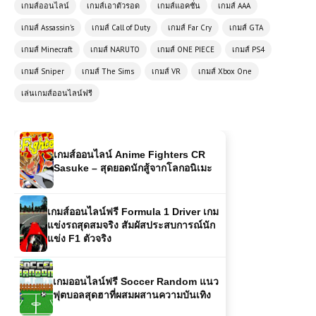
เกมส์ออนไลน์
เกมส์เอาตัวรอด
เกมส์แอคชั่น
เกมส์ AAA
ปาร์ตี้สุดฮา เล่นฟรี สนุกได้ทุกเวลา
เกมส์ Assassin's
เกมส์ Call of Duty
เกมส์ Far Cry
เกมส์ GTA
เกมส์ Minecraft
เกมส์ NARUTO
เกมส์ ONE PIECE
เกมส์ PS4
เกมส์ออนไลน์ฟรี Flash Bash – เกม
ต่อสู้สไตล์สตรีทสุดมันส์
เกมส์ Sniper
เกมส์ The Sims
เกมส์ VR
เกมส์ Xbox One
เล่นเกมส์ออนไลน์ฟรี
เกมส์ออนไลน์ Anime Fighters CR
Sasuke – สุดยอดนักสู้จากโลกอนิเมะ
เกมส์ออนไลน์ฟรี Formula 1 Driver เกม
แข่งรถสุดสมจริง สัมผัสประสบการณ์นัก
แข่ง F1 ตัวจริง
เกมออนไลน์ฟรี Soccer Random แนว
ฟุตบอลสุดฮาที่ผสมผสานความบันเทิง
Tomb Raider Anniversary (PC)