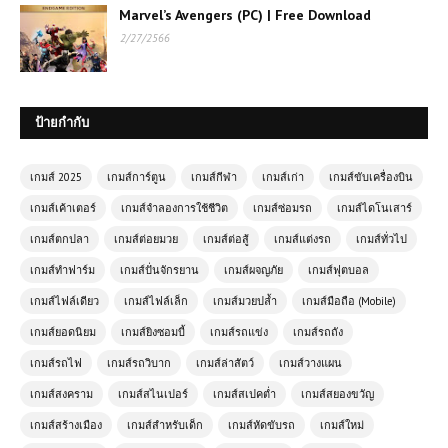
Marvel’s Avengers (PC) | Free Download
2/27/2566
ป้ายกำกับ
เล่นเกมส์ออนไลน์ฟรี Tiny Crash
Fighters เกมต่อสู้สุดมันส์ ประกอบรถรบ
เกมส์ 2025
เกมส์การ์ตูน
เกมส์กีฬา
เกมส์เก่า
เกมส์ขับเครื่องบิน
จิ๋วแล้วชนให้ยับ!
เกมส์เค้าเตอร์
เกมส์จำลองการใช้ชีวิต
เกมส์ซ่อมรถ
เกมส์ไดโนเสาร์
เกมส์ตกปลา
เกมส์ต่อยมวย
เกมส์ต่อสู้
เกมส์แต่งรถ
เกมส์ทั่วไป
เกมส์ออนไลน์ฟรี Monster Truck
Mountain Climb ความท้าทายแห่ง
เกมส์ทำฟาร์ม
เกมส์ปั่นจักรยาน
เกมส์ผจญภัย
เกมส์ฟุตบอล
ขุนเขา
เกมส์ไฟล์เดียว
เกมส์ไฟล์เล็ก
เกมส์มวยปล้ำ
เกมส์มือถือ (Mobile)
เกมส์ยอดนิยม
เกมส์ยิงซอมบี้
เกมส์รถแข่ง
เกมส์รถถัง
เกมส์ออนไลน์ Stickman Destruction
เกมส์รถไฟ
เกมส์รถวิบาก
เกมส์ล่าสัตว์
เกมส์วางแผน
– เกมต่อสู้สุดมันส์สำหรับแฟนแอ็คชั่น
เกมส์สงคราม
เกมส์สไนเปอร์
เกมส์สเปคต่ำ
เกมส์สยองขวัญ
เกมส์สร้างเมือง
เกมส์สำหรับเด็ก
เกมส์หัดขับรถ
เกมส์ใหม่
เกมส์ออนไลน์ Fall Brainrots เกม