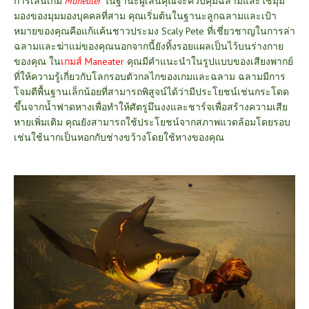
การเล่นเกม
Maneater
ในฐานะผู้เล่นคุณจะควบคุมฉลามและใช้มุม
มองของมุมมองบุคคลที่สาม คุณเริ่มต้นในฐานะลูกฉลามและเป้า
หมายของคุณคือแก้แค้นชาวประมง Scaly Pete ที่เชี่ยวชาญในการล่า
ฉลามและฆ่าแม่ของคุณนอกจากนี้ยังทิ้งรอยแผลเป็นไว้บนร่างกาย
ของคุณ ใน
เกมส์ Maneater
คุณมีคำแนะนำในรูปแบบของเสียงพากย์
ที่ให้ความรู้เกี่ยวกับโลกรอบตัวกลไกของเกมและฉลาม ฉลามมีการ
โจมตีพื้นฐานเล็กน้อยที่สามารถพิสูจน์ได้ว่ามีประโยชน์เช่นกระโดด
ขึ้นจากน้ำฟาดหางเพื่อทำให้ศัตรูมึนงงและชาร์จเพื่อสร้างความเสีย
หายเพิ่มเติม คุณยังสามารถใช้ประโยชน์จากสภาพแวดล้อมโดยรอบ
เช่นใช้นากเป็นหอกกับช่างขว้างโดยใช้หางของคุณ