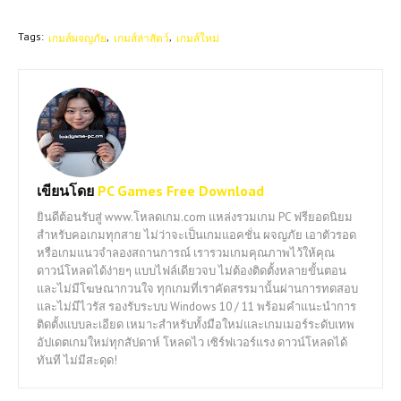
Tags:
เกมส์ผจญภัย
เกมส์ล่าสัตว์
เกมส์ใหม่
เขียนโดย
PC Games Free Download
ยินดีต้อนรับสู่ www.โหลดเกม.com แหล่งรวมเกม PC ฟรียอดนิยม
สำหรับคอเกมทุกสาย ไม่ว่าจะเป็นเกมแอคชั่น ผจญภัย เอาตัวรอด
หรือเกมแนวจำลองสถานการณ์ เรารวมเกมคุณภาพไว้ให้คุณ
ดาวน์โหลดได้ง่ายๆ แบบไฟล์เดียวจบ ไม่ต้องติดตั้งหลายขั้นตอน
และไม่มีโฆษณากวนใจ ทุกเกมที่เราคัดสรรมานั้นผ่านการทดสอบ
และไม่มีไวรัส รองรับระบบ Windows 10 / 11 พร้อมคำแนะนำการ
ติดตั้งแบบละเอียด เหมาะสำหรับทั้งมือใหม่และเกมเมอร์ระดับเทพ
อัปเดตเกมใหม่ทุกสัปดาห์ โหลดไว เซิร์ฟเวอร์แรง ดาวน์โหลดได้
ทันที ไม่มีสะดุด!