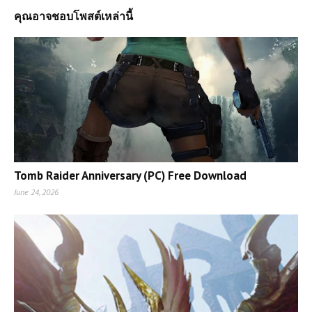
คุณอาจชอบโพสต์เหล่านี้
Tomb Raider Anniversary (PC) Free Download
June 24, 2026