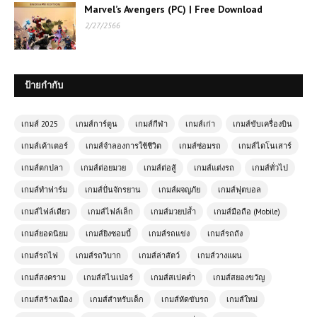
Marvel’s Avengers (PC) | Free Download
2/27/2566
ป้ายกำกับ
เกมส์ 2025
เกมส์การ์ตูน
เกมส์กีฬา
เกมส์เก่า
เกมส์ขับเครื่องบิน
เกมส์เค้าเตอร์
เกมส์จำลองการใช้ชีวิต
เกมส์ซ่อมรถ
เกมส์ไดโนเสาร์
เกมส์ตกปลา
เกมส์ต่อยมวย
เกมส์ต่อสู้
เกมส์แต่งรถ
เกมส์ทั่วไป
เกมส์ทำฟาร์ม
เกมส์ปั่นจักรยาน
เกมส์ผจญภัย
เกมส์ฟุตบอล
เกมส์ไฟล์เดียว
เกมส์ไฟล์เล็ก
เกมส์มวยปล้ำ
เกมส์มือถือ (Mobile)
เกมส์ยอดนิยม
เกมส์ยิงซอมบี้
เกมส์รถแข่ง
เกมส์รถถัง
เกมส์ออนไลน์ฟรี Comic Star
เกมส์รถไฟ
เกมส์รถวิบาก
เกมส์ล่าสัตว์
เกมส์วางแผน
Fighting 3.3 – เกมต่อสู้สุดมันส์ในโลก
เกมส์สงคราม
เกมส์สไนเปอร์
เกมส์สเปคต่ำ
เกมส์สยองขวัญ
การ์ตูน
เกมส์สร้างเมือง
เกมส์สำหรับเด็ก
เกมส์หัดขับรถ
เกมส์ใหม่