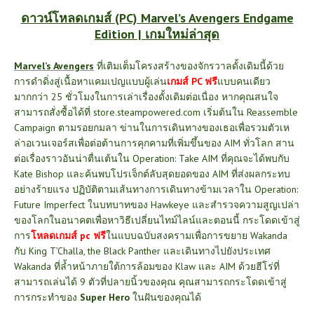
ดาวน์โหลดเกมส์ (PC) Marvel’s Avengers Endgame
Edition | เกมใหม่ล่าสุด
Marvel’s Avengers
ที่เติมเต็มโครงสร้างของจักรวาลดั้งเดิมนี้ด้วย
การดำดิ่งสู่เนื้อหาแคมเปญแบบผู้เล่น
เกมส์ PC ฟรี
แบบคนเดียว
มากกว่า 25 ชั่วโมงในการเล่าเรื่องดั้งเดิมต่อเนื่อง หากคุณสนใจ
สามารถสั่งซื้อได้ที่
store.steampowered.com
เริ่มต้นใน Reassemble
Campaign ตามรอยกมลา ข่านในการเดินทางของเธอเพื่อรวมตัวเห
ล่าอเวนเจอร์สเพื่อต่อต้านการคุกคามที่เพิ่มขึ้นของ AIM ทั่วโลก สาน
ต่อเรื่องราวอันน่าตื่นเต้นใน Operation: Take AIM ที่คุณจะได้พบกับ
Kate Bishop และค้นพบโปรเจ็กต์ลับสุดยอดของ AIM ที่ส่งผลกระทบ
อย่างร้ายแรง ปฏิบัติตามเส้นทางการเดินทางข้ามเวลาใน Operation:
Future Imperfect ในบทบาทของ Hawkeye และสำรวจความสูญเปล่า
ของโลกในอนาคตเพื่อหาวิธีเปลี่ยนไทม์ไลน์และตอนนี้
ก
ระโดดเข้าสู่
การ
โหลดเกมส์ pc ฟรี
ในแบบฉบับสงครามเพื่อการขยาย Wakanda
กับ King T’Challa, the Black Panther และเดินทางไปยังประเทศ
Wakanda ที่ล้ำหน้าภายใต้การล้อมของ Klaw และ AIM ด้วยฮีโร่ที่
สามารถเล่นได้ 9 ตัวที่ปลายนิ้วของคุณ คุณสามารถกระโดดเข้าสู่
การกระทำของ
Super Hero
ในฝันของคุณได้