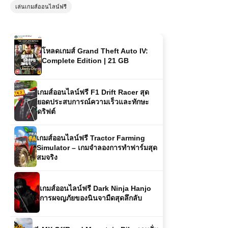
เล่นเกมส์ออนไลน์ฟรี
โหลดเกมส์ Grand Theft Auto IV:
Complete Edition | 21 GB
เกมส์ออนไลน์ฟรี F1 Drift Racer สุด
ยอดประสบการณ์ความเร็วและทักษะ
ดริฟต์
เกมส์ออนไลน์ฟรี Tractor Farming
Simulator – เกมจำลองการทำฟาร์มสุด
สมจริง
เกมส์ออนไลน์ฟรี Dark Ninja Hanjo
การผจญภัยของนินจามืดสุดลึกลับ
🚵 MX OffRoad Mountain Bike เกมปั่น
จักรยานสุดมันส์ เล่นฟรี เกมออนไลน์สาย
ผจญภัยที่ไม่ควรพลาด