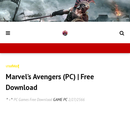
เกมส์ต่อสู้
Marvel’s Avengers (PC) | Free
Download
^ - ^
PC Games Free Download
GAME PC
2/27/2566