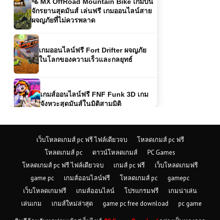
เกมออนไลน์ฟรี Fort Drifter ผจญภัย
ในโลกของความเร็วและกลยุทธ์
เกมส์ออนไลน์ฟรี FNF Funk 3D เกม
จังหวะสุดมันส์ในมิติสามมิติ
เล่นเกมส์ออนไลน์ฟรี Taxi Simulator
สุดยอดเกมจำลองการขับแท็กซี่ที่คุณไม่
ควรพลาด
เว็บโหลดเกมส์ pc ฟรี ไฟล์เดียวจบ
โหลดเกมส์ pc ฟรี
เล่นเกมส์ออนไลน์ฟรี ToonZ.io สนุกไป
โหลดเกมส์ pc
ดาวน์โหลดเกมส์
PC Games
กับเกมออนไลน์สุดมันส์ในโลกการ์ตูน
โหลดเกมส์ pc ฟรี ไฟล์เดียวจบ
เกมส์ pc ฟรี
เว็บโหลดเกมฟรี
game pc
เกมส์ออนไลน์ฟรี
โหลดเกมส์ pc
gamepc
เว็บโหลดเกมฟรี
เกมส์ออนไลน์
โปรแกรมฟรี
เกมน่าเล่น
เกมส์ออนไลน์ฟรี Car Football – สุด
เล่นเกม
เกมส์ใหม่ล่าสุด
game pc free download
pc game
ยอดเกมรถแข่งกับฟุตบอล