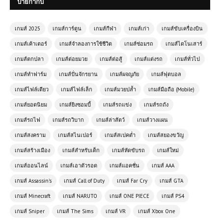
ป้ายกำกับ
เกมส์ 2025
เกมส์การ์ตูน
เกมส์กีฬา
เกมส์เก่า
เกมส์ขับเครื่องบิน
เกมส์เค้าเตอร์
เกมส์จำลองการใช้ชีวิต
เกมส์ซ่อมรถ
เกมส์ไดโนเสาร์
เกมส์ตกปลา
เกมส์ต่อยมวย
เกมส์ต่อสู้
เกมส์แต่งรถ
เกมส์ทั่วไป
(PC) MONSTER HUNTER RISE
Sunbreak | Free Download
เกมส์ทำฟาร์ม
เกมส์ปั่นจักรยาน
เกมส์ผจญภัย
เกมส์ฟุตบอล
เกมส์ไฟล์เดียว
เกมส์ไฟล์เล็ก
เกมส์มวยปล้ำ
เกมส์มือถือ (Mobile)
เกมส์ออนไลน์ฟรี Dinosaur Game –
เกมส์ยอดนิยม
เกมส์ยิงซอมบี้
เกมส์รถแข่ง
เกมส์รถถัง
เกมไดโนเสาร์วิ่งสุดคลาสสิก
เกมส์รถไฟ
เกมส์รถวิบาก
เกมส์ล่าสัตว์
เกมส์วางแผน
เกมส์สงคราม
เกมส์สไนเปอร์
เกมส์สเปคต่ำ
เกมส์สยองขวัญ
เกมส์ออนไลน์ Battle Royale
เกมส์สร้างเมือง
เกมส์สำหรับเด็ก
เกมส์หัดขับรถ
เกมส์ใหม่
Simulator – จำลองสนามรบ เอาชีวิต
รอดเป็นคนสุดท้าย!
เกมส์ออนไลน์
เกมส์เอาตัวรอด
เกมส์แอคชั่น
เกมส์ AAA
เกมส์ Assassin's
เกมส์ Call of Duty
เกมส์ Far Cry
เกมส์ GTA
เกมส์ออนไลน์ฟรี Wasteland
เกมส์ Minecraft
เกมส์ NARUTO
เกมส์ ONE PIECE
เกมส์ PS4
Shooters – เกมยิงเอาชีวิตรอดในโลก
หลังวันสิ้นโลก
เกมส์ Sniper
เกมส์ The Sims
เกมส์ VR
เกมส์ Xbox One