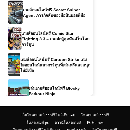
เกมส์ออนไลน์ฟรี Secret Sniper
Agent ภารกิจลับของมือปืนยอดฝีมือ
เกมส์ออนไลน์ฟรี Comic Star
Fighting 3.3 – เกมต่อสู้สุดมันส์ในโลก
การ์ตูน
เกมส์ออนไลน์ฟรี Cartoon Strike เกม
ยิงออนไลน์แนวการ์ตูนที่เล่นฟรีและสนุก
ไม่มีเบื่อ
เล่นเกมส์ออนไลน์ฟรี Blocky
Parkour Ninja
เกมส์ออนไลน์ฟรี Crazy Karts การ
เว็บโหลดเกมส์ pc ฟรี ไฟล์เดียวจบ
โหลดเกมส์ pc ฟรี
แข่งขันโกคาร์ทสุดมันส์ที่เต็มไปด้วย
โหลดเกมส์ pc
ดาวน์โหลดเกมส์
PC Games
ความบ้าระห่ำ