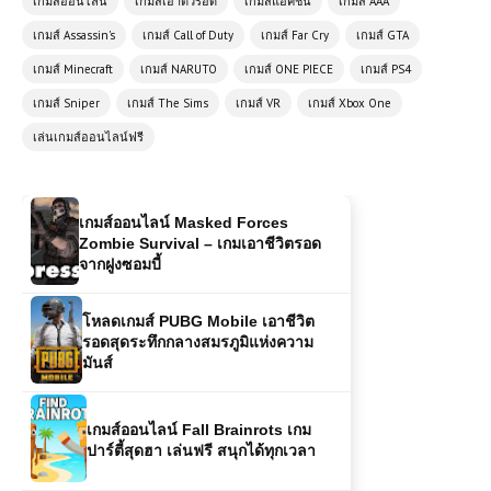
เกมส์ออนไลน์
เกมส์เอาตัวรอด
เกมส์แอคชั่น
เกมส์ AAA
เกมออนไลน์ฟรี Rome Simulator
เกมส์ Assassin's
เกมส์ Call of Duty
เกมส์ Far Cry
เกมส์ GTA
สัมผัสชีวิตในจักรวรรดิโรมัน
เกมส์ Minecraft
เกมส์ NARUTO
เกมส์ ONE PIECE
เกมส์ PS4
เกมส์ Sniper
เกมส์ The Sims
เกมส์ VR
เกมส์ Xbox One
เกมส์ออนไลน์ SpartaHoppers เกม
เล่นเกมส์ออนไลน์ฟรี
กระโดดผจญภัยสุดมันส์สไตล์สปาร์ตา
เกมส์ออนไลน์ Masked Forces
Zombie Survival – เกมเอาชีวิตรอด
จากฝูงซอมบี้
โหลดเกมส์ PUBG Mobile เอาชีวิต
รอดสุดระทึกกลางสมรภูมิแห่งความ
มันส์
เกมส์ออนไลน์ Fall Brainrots เกม
ปาร์ตี้สุดฮา เล่นฟรี สนุกได้ทุกเวลา