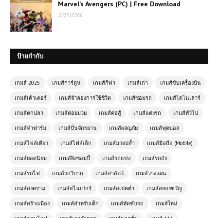
Marvel’s Avengers (PC) | Free Download
2/27/2566
ป้ายกำกับ
เกมส์ 2025
เกมส์การ์ตูน
เกมส์กีฬา
เกมส์เก่า
เกมส์ขับเครื่องบิน
เกมส์เค้าเตอร์
เกมส์จำลองการใช้ชีวิต
เกมส์ซ่อมรถ
เกมส์ไดโนเสาร์
เกมส์ตกปลา
เกมส์ต่อยมวย
เกมส์ต่อสู้
เกมส์แต่งรถ
เกมส์ทั่วไป
เกมส์ทำฟาร์ม
เกมส์ปั่นจักรยาน
เกมส์ผจญภัย
เกมส์ฟุตบอล
เกมส์ไฟล์เดียว
เกมส์ไฟล์เล็ก
เกมส์มวยปล้ำ
เกมส์มือถือ (Mobile)
เกมส์ยอดนิยม
เกมส์ยิงซอมบี้
เกมส์รถแข่ง
เกมส์รถถัง
เกมส์รถไฟ
เกมส์รถวิบาก
เกมส์ล่าสัตว์
เกมส์วางแผน
(PC) The Elder Scrolls V Skyrim
เกมส์สงคราม
เกมส์สไนเปอร์
เกมส์สเปคต่ำ
เกมส์สยองขวัญ
Special Edition | ตำนานแห่งดราโกนิ
เกมส์สร้างเมือง
บอร์น
เกมส์สำหรับเด็ก
เกมส์หัดขับรถ
เกมส์ใหม่