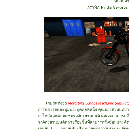
หน่วยคว
กราฟิก: Nvidia GeForc
เกมส์แต่งรถ
Motorbike Garage Mechanic Simulat
การแข่งรถและมุมมองบุคคลที่หนึ่ง คุณต้องสวมบทบาท
อะไหล่และซ่อมแซมรถจักรยานยนต์ คุณจะสามารถสื่อส
รถจักรยานยนต์หลายร้อยชิ้นที่สามารถสั่งซ่อมและติด
เอ็นจิ้น Unity กลายเป็นเป้าหมายของการเยาะเย้ยอีกคร