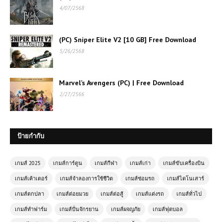
4/07/2568
(PC) Sniper Elite V2 [10 GB] Free Download
5/26/2568
Marvel’s Avengers (PC) | Free Download
เกมออนไลน์ Pokemon Monsters
2/27/2566
Adventure – การผจญภัยในโลกโปเก
มอนสุดตื่นเต้น
เกมส์ออนไลน์ฟรี Truck Racing เกม
ป้ายกำกับ
แข่งรถบรรทุกสุดแรง ท้าความเร็วเหนือ
ขีดจำกัด
เกมส์ 2025
เกมส์การ์ตูน
เกมส์กีฬา
เกมส์เก่า
เกมส์ขับเครื่องบิน
เกมส์เค้าเตอร์
เกมส์จำลองการใช้ชีวิต
เกมส์ซ่อมรถ
เกมส์ไดโนเสาร์
เล่นเกมส์ออนไลน์ฟรี GTA Simulator –
สุดยอดเกมจำลองชีวิตในโลกเปิดกว้าง
เกมส์ตกปลา
เกมส์ต่อยมวย
เกมส์ต่อสู้
เกมส์แต่งรถ
เกมส์ทั่วไป
เกมส์ทำฟาร์ม
เกมส์ปั่นจักรยาน
เกมส์ผจญภัย
เกมส์ฟุตบอล