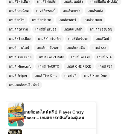
เกมส์ไฟล์เดียว
เกมส์ไฟล์เล็ก
เกมส์มวยปล้ำ
เกมส์มือถือ (Mobile)
เกมส์ออนไลน์ Fall Brainrots เกม
ปาร์ตี้สุดฮา เล่นฟรี สนุกได้ทุกเวลา
เกมส์ยอดนิยม
เกมส์ยิงซอมบี้
เกมส์รถแข่ง
เกมส์รถถัง
เกมส์รถไฟ
เกมส์รถวิบาก
เกมส์ล่าสัตว์
เกมส์วางแผน
เกมส์ออนไลน์ฟรี Crazy Moto Racing
เกมส์สงคราม
เกมส์สไนเปอร์
เกมส์สเปคต่ำ
เกมส์สยองขวัญ
ประสบการณ์ขับขี่มอเตอร์ไซค์สุดมันส์
เกมส์สร้างเมือง
ในโลกออนไลน์
เกมส์สำหรับเด็ก
เกมส์หัดขับรถ
เกมส์ใหม่
เกมส์ออนไลน์
เกมส์เอาตัวรอด
เกมส์แอคชั่น
เกมส์ AAA
เกมส์ออนไลน์ฟรี Highway Cars
เกมส์ Assassin's
เกมส์ Call of Duty
เกมส์ Far Cry
เกมส์ GTA
รถยนต์ที่เกิดมาเพื่อถนนสายไฮเวย์
เกมส์ Minecraft
เกมส์ NARUTO
เกมส์ ONE PIECE
เกมส์ PS4
เกมส์ Sniper
เกมส์ The Sims
เกมส์ VR
เกมส์ Xbox One
เกมส์ออนไลน์ฟรี Offroad Rally
เล่นเกมส์ออนไลน์ฟรี
ประสบการณ์ความตื่นเต้นบนเส้นทาง
สมบุกสมบัน
เกมส์ออนไลน์ฟรี 2 Player Crazy
Racer – เกมแข่งรถมันส์สองผู้เล่น