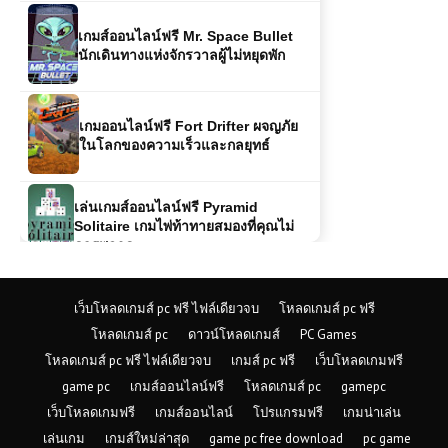
เกมส์ออนไลน์ฟรี Mr. Space Bullet
นักเดินทางแห่งจักรวาลผู้ไม่หยุดพัก
เกมออนไลน์ฟรี Fort Drifter ผจญภัย
ในโลกของความเร็วและกลยุทธ์
เล่นเกมส์ออนไลน์ฟรี Pyramid
Solitaire เกมไพ่ท้าทายสมองที่คุณไม่
ควรพลาด
เกมส์ออนไลน์ฟรี Rogue Sergeant:
The Final Operation – เกมยิงแอ็กชัน
สุดมันส์
เว็บโหลดเกมส์ pc ฟรี ไฟล์เดียวจบ
โหลดเกมส์ pc ฟรี
โหลดเกมส์ pc
ดาวน์โหลดเกมส์
PC Games
เกมส์ออนไลน์ฟรี Cartoon Strike เกม
โหลดเกมส์ pc ฟรี ไฟล์เดียวจบ
เกมส์ pc ฟรี
เว็บโหลดเกมฟรี
ยิงออนไลน์แนวการ์ตูนที่เล่นฟรีและสนุก
game pc
เกมส์ออนไลน์ฟรี
โหลดเกมส์ pc
gamepc
ไม่มีเบื่อ
เว็บโหลดเกมฟรี
เกมส์ออนไลน์
โปรแกรมฟรี
เกมน่าเล่น
เล่นเกม
เกมส์ใหม่ล่าสุด
game pc free download
pc game
เกมส์ออนไลน์ฟรี Grand Extreme