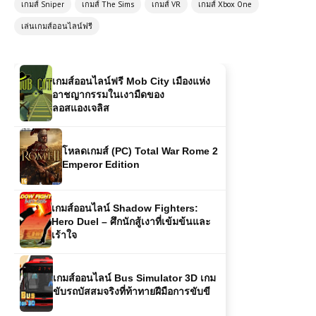
เกมส์ Sniper
เกมส์ The Sims
เกมส์ VR
เกมส์ Xbox One
เกมแข่งรถความเร็วสูงที่คุณไม่ควร
พลาด
เล่นเกมส์ออนไลน์ฟรี
เกมส์ออนไลน์ฟรี Mob City เมืองแห่ง
อาชญากรรมในเงามืดของ
ลอสแองเจลิส
โหลดเกมส์ (PC) Total War Rome 2
Emperor Edition
เกมส์ออนไลน์ Shadow Fighters:
Hero Duel – ศึกนักสู้เงาที่เข้มข้นและ
เร้าใจ
เกมส์ออนไลน์ Bus Simulator 3D เกม
ขับรถบัสสมจริงที่ท้าทายฝีมือการขับขี