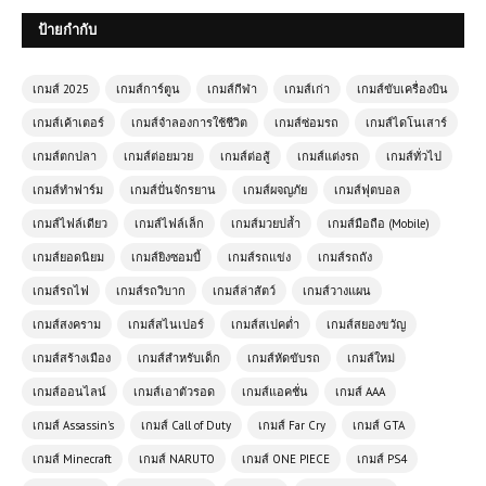
ป้ายกำกับ
เกมส์ 2025
เกมส์การ์ตูน
เกมส์กีฬา
เกมส์เก่า
เกมส์ขับเครื่องบิน
เกมส์เค้าเตอร์
เกมส์จำลองการใช้ชีวิต
เกมส์ซ่อมรถ
เกมส์ไดโนเสาร์
เกมส์ตกปลา
เกมส์ต่อยมวย
เกมส์ต่อสู้
เกมส์แต่งรถ
เกมส์ทั่วไป
เกมส์ทำฟาร์ม
เกมส์ปั่นจักรยาน
เกมส์ผจญภัย
เกมส์ฟุตบอล
เกมส์ไฟล์เดียว
เกมส์ไฟล์เล็ก
เกมส์มวยปล้ำ
เกมส์มือถือ (Mobile)
เกมส์ยอดนิยม
เกมส์ยิงซอมบี้
เกมส์รถแข่ง
เกมส์รถถัง
เกมส์ออนไลน์ฟรี Formula 1 Driver เกม
เกมส์รถไฟ
เกมส์รถวิบาก
เกมส์ล่าสัตว์
เกมส์วางแผน
แข่งรถสุดสมจริง สัมผัสประสบการณ์นัก
แข่ง F1 ตัวจริง
เกมส์สงคราม
เกมส์สไนเปอร์
เกมส์สเปคต่ำ
เกมส์สยองขวัญ
เกมส์สร้างเมือง
เกมส์สำหรับเด็ก
เกมส์หัดขับรถ
เกมส์ใหม่
โหลดเกมส์ (PC) Grand Theft Auto
เกมส์ออนไลน์
เกมส์เอาตัวรอด
เกมส์แอคชั่น
เกมส์ AAA
San Andreas | Free Download
เกมส์ Assassin's
เกมส์ Call of Duty
เกมส์ Far Cry
เกมส์ GTA
เกมส์ Minecraft
เกมส์ NARUTO
เกมส์ ONE PIECE
เกมส์ PS4
เกมออนไลน์ฟรี Highway Racer Pro –