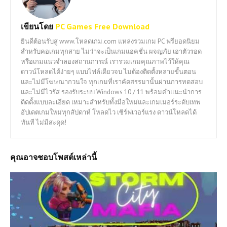
เขียนโดย
PC Games Free Download
ยินดีต้อนรับสู่ www.โหลดเกม.com แหล่งรวมเกม PC ฟรียอดนิยม
สำหรับคอเกมทุกสาย ไม่ว่าจะเป็นเกมแอคชั่น ผจญภัย เอาตัวรอด
หรือเกมแนวจำลองสถานการณ์ เรารวมเกมคุณภาพไว้ให้คุณ
ดาวน์โหลดได้ง่ายๆ แบบไฟล์เดียวจบ ไม่ต้องติดตั้งหลายขั้นตอน
และไม่มีโฆษณากวนใจ ทุกเกมที่เราคัดสรรมานั้นผ่านการทดสอบ
และไม่มีไวรัส รองรับระบบ Windows 10 / 11 พร้อมคำแนะนำการ
ติดตั้งแบบละเอียด เหมาะสำหรับทั้งมือใหม่และเกมเมอร์ระดับเทพ
อัปเดตเกมใหม่ทุกสัปดาห์ โหลดไว เซิร์ฟเวอร์แรง ดาวน์โหลดได้
ทันที ไม่มีสะดุด!
คุณอาจชอบโพสต์เหล่านี้