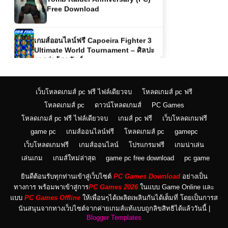
Free Download
เกมส์ออนไลน์ฟรี Capoeira Fighter 3
Ultimate World Tournament – ศิลปะ
การต่อสู้สุดมันส์
เกมส์ออนไลน์ Anime Fighters CR
เว็บโหลดเกมส์ pc ฟรี ไฟล์เดียวจบ
โหลดเกมส์ pc ฟรี
Sasuke – สุดยอดนักสู้จากโลกอนิเมะ
โหลดเกมส์ pc
ดาวน์โหลดเกมส์
PC Games
โหลดเกมส์ pc ฟรี ไฟล์เดียวจบ
เกมส์ pc ฟรี
เว็บโหลดเกมฟรี
game pc
เกมส์ออนไลน์ฟรี
โหลดเกมส์ pc
gamepc
เกมออนไลน์ฟรี Fort Drifter ผจญภัย
เว็บโหลดเกมฟรี
เกมส์ออนไลน์
โปรแกรมฟรี
เกมน่าเล่น
ในโลกของความเร็วและกลยุทธ์
เล่นเกม
เกมส์ใหม่ล่าสุด
game pc free download
pc game
ยินดีต้อนรับทุกท่านเข้าสู่เว็บไซต์
PC Games Download
อย่างเป็น
เกมส์ออนไลน์ฟรี Dragon Fist 3D –
ทางการ พร้อมพาเข้าสู่การ
PC Games 2026
ในแบบ Game Online และ
ศิลปะการต่อสู้กำปั้นมังกรในโลก 3 มิติ
แบบ
PC Games Offline
ให้เพื่อนๆได้เพลิดเพลินกันได้เต็มที่ โดยเป็นการส
นันสนุนจากทางเว็บไซต์จากค่ายเกมส์แท้แบบถูกลิขสิทธิได้แล้ววันนี้ |
Blogger Templates