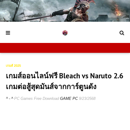
เกมส์ 2025
เกมส์ออนไลน์ฟรี Bleach vs Naruto 2.6
เกมต่อสู้สุดมันส์จากการ์ตูนดัง
^ - ^
PC Games Free Download
GAME PC
9/23/2568