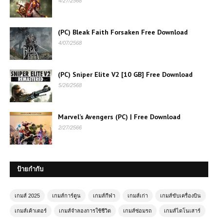
4/27/2568
(PC) Bleak Faith Forsaken Free Download
4/07/2568
(PC) Sniper Elite V2 [10 GB] Free Download
5/26/2568
Marvel’s Avengers (PC) | Free Download
2/27/2566
ป้ายกำกับ
เกมส์ 2025
เกมส์การ์ตูน
เกมส์กีฬา
เกมส์เก่า
เกมส์ขับเครื่องบิน
เกมส์เค้าเตอร์
เกมส์จำลองการใช้ชีวิต
เกมส์ซ่อมรถ
เกมส์ไดโนเสาร์