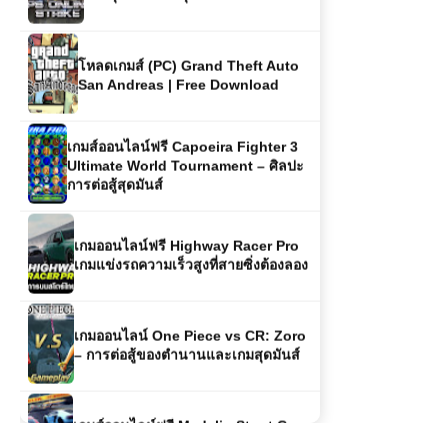
เกมส์ออนไลน์ฟรี Capoeira Fighter 3
Ultimate World Tournament – ศิลปะ
การต่อสู้สุดมันส์
เกมออนไลน์ฟรี Highway Racer Pro
เกมแข่งรถความเร็วสูงที่สายซิ่งต้องลอง
เกมออนไลน์ One Piece vs CR: Zoro
– การต่อสู้ของตำนานและเกมสุดมันส์
เกมส์ออนไลน์ฟรี Madalin Stunt Cars
Pro – เกมรถซิ่งสุดมันสำหรับสายสตันท์
เกมส์ออนไลน์ฟรี King of Fighters
Wing EX – ศึกไฟท์ติ้งสุดมันส์ที่รวมเหล่า
นักสู้ในตำนาน