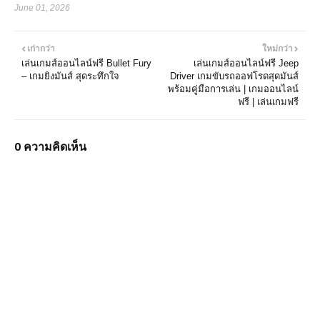
June 01, 2026
เก่ากว่า
ใหม่กว่า
เล่นเกมส์ออนไลน์ฟรี Bullet Fury
เล่นเกมส์ออนไลน์ฟรี Jeep
– เกมยิงมันส์ สุดระทึกใจ
Driver เกมขับรถออฟโรดสุดมันส์
พร้อมคู่มือการเล่น | เกมออนไลน์
ฟรี | เล่นเกมฟรี
0 ความคิดเห็น