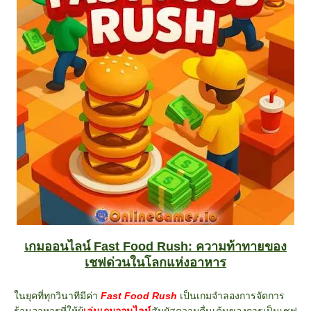
เกมออนไลน์ Fast Food Rush: ความท้าทายของ
เชฟด่วนในโลกแห่งอาหาร
ในยุคที่ทุกวินาทีมีค่า
Fast Food Rush
เป็นเกมจำลองการจัดการ
ร้านอาหารที่ให้ผู้
เล่นเกมออนไลน์
สัมผัสความตื่นเต้นของการเป็นเชฟ