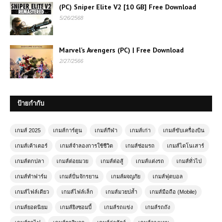
(PC) Sniper Elite V2 [10 GB] Free Download
5/26/2568
Marvel’s Avengers (PC) | Free Download
2/27/2566
ป้ายกำกับ
เกมส์ออนไลน์ฟรี Secret Sniper
Agent ภารกิจลับของมือปืนยอดฝีมือ
เกมส์ 2025
เกมส์การ์ตูน
เกมส์กีฬา
เกมส์เก่า
เกมส์ขับเครื่องบิน
เกมส์ออนไลน์ 🚀 Futuristic Racer
เกมส์เค้าเตอร์
เกมส์จำลองการใช้ชีวิต
เกมส์ซ่อมรถ
เกมส์ไดโนเสาร์
เกมแข่งรถแห่งอนาคตที่เต็มไปด้วย
เกมส์ตกปลา
เกมส์ต่อยมวย
เกมส์ต่อสู้
เกมส์แต่งรถ
เกมส์ทั่วไป
ความเร็ว
เกมส์ทำฟาร์ม
เกมส์ปั่นจักรยาน
เกมส์ผจญภัย
เกมส์ฟุตบอล
เกมส์ออนไลน์ฟรี Dead Rails:
เกมส์ไฟล์เดียว
เกมส์ไฟล์เล็ก
เกมส์มวยปล้ำ
เกมส์มือถือ (Mobile)
Guardian of the Frontier – เกมรถไฟ
เกมส์ยอดนิยม
เกมส์ยิงซอมบี้
เกมส์รถแข่ง
เกมส์รถถัง
แอ็กชันสุดมันส์