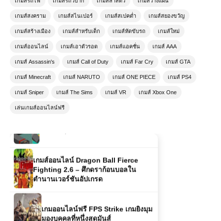
เกมส์รถไฟ
เกมส์รถวิบาก
เกมส์ล่าสัตว์
เกมส์วางแผน
เกมส์สงคราม
เกมส์สไนเปอร์
เกมส์สเปคต่ำ
เกมส์สยองขวัญ
เกมส์ออนไลน์ฟรี Dark Ninja Hanjo
การผจญภัยของนินจามืดสุดลึกลับ
เกมส์สร้างเมือง
เกมส์สำหรับเด็ก
เกมส์หัดขับรถ
เกมส์ใหม่
เกมส์ออนไลน์
เกมส์เอาตัวรอด
เกมส์แอคชั่น
เกมส์ AAA
เกมส์ออนไลน์ Blocky Parkour Ninja
เกมส์ Assassin's
เกมส์ Call of Duty
เกมส์ Far Cry
เกมส์ GTA
ผจญภัยสุดมันส์ในโลกบล็อก
เกมส์ Minecraft
เกมส์ NARUTO
เกมส์ ONE PIECE
เกมส์ PS4
เกมส์ Sniper
เกมส์ The Sims
เกมส์ VR
เกมส์ Xbox One
เกมส์ออนไลน์ Dragon Ball Fierce
เล่นเกมส์ออนไลน์ฟรี
Fighting 2.6 – ศึกดราก้อนบอลใน
ตำนานเวอร์ชันอัปเกรด
เกมออนไลน์ฟรี FPS Strike เกมยิงมุม
มองบุคคลที่หนึ่งสุดมันส์
โหลดเกมส์ (PC) Grand Theft Auto
San Andreas | Free Download