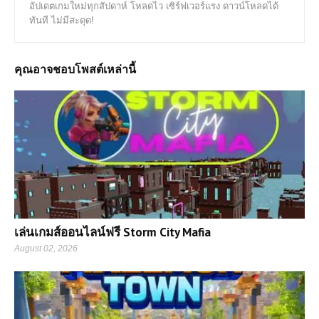
อัปเดตเกมใหม่ทุกสัปดาห์ โหลดไว เซิร์ฟเวอร์แรง ดาวน์โหลดได้
ทันที ไม่มีสะดุด!
คุณอาจชอบโพสต์เหล่านี้
เล่นเกมส์ออนไลน์ฟรี Storm City Mafia
August 02, 2026