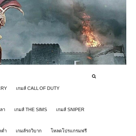
CRY
เกมส์ CALL OF DUTY
ปลา
เกมส์ THE SIMS
เกมส์ SNIPER
คต่ำ
เกมส์รถวิบาก
โหลดโปรแกรมฟรี