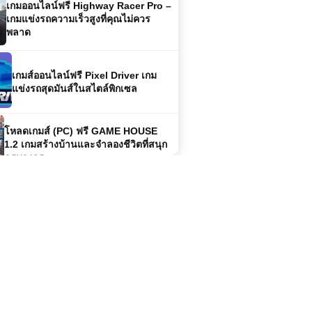
โหลดเกมส์ (PC) ฟรี GAME HOUSE
1.2 เกมสร้างบ้านและจำลองชีวิตที่สนุก
ครบวงจร
เล่นเกมส์ออนไลน์ฟรี Monster Truck
Racing เกมแข่งรถบิ๊กฟุตสุดดุเดือด
เล่นเกมส์ออนไลน์ฟรี Storm City
Mafia
เกมส์ออนไลน์ Dragon Ball Fierce
Fighting 2.6 – ศึกดราก้อนบอลใน
ตำนานเวอร์ชันอัปเกรด
เกมส์ออนไลน์ฟรี Wasteland
Shooters – เกมยิงเอาชีวิตรอดในโลก
หลังวันสิ้นโลก