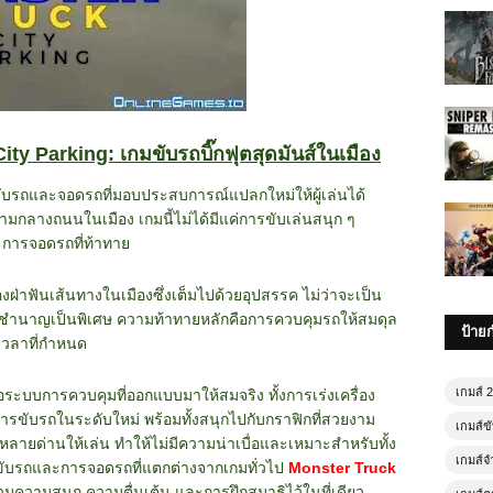
ty Parking: เกมขับรถบิ๊กฟุตสุดมันส์ในเมือง
บรถและจอดรถที่มอบประสบการณ์แปลกใหม่ให้ผู้เล่นได้
ามกลางถนนในเมือง เกมนี้ไม่ได้มีแค่การขับเล่นสนุก ๆ
ะการจอดรถที่ท้าทาย
้องฝ่าฟันเส้นทางในเมืองซึ่งเต็มไปด้วยอุปสรรค ไม่ว่าจะเป็น
วามชำนาญเป็นพิเศษ ความท้าทายหลักคือการควบคุมรถให้สมดุล
ป้าย
เวลาที่กำหนด
เกมส์ 
ระบบการควบคุมที่ออกแบบมาให้สมจริง ทั้งการเร่งเครื่อง
รขับรถในระดับใหม่ พร้อมทั้งสนุกไปกับกราฟิกที่สวยงาม
เกมส์ขั
หลายด่านให้เล่น ทำให้ไม่มีความน่าเบื่อและเหมาะสำหรับทั้ง
เกมส์จ
ขับรถและการจอดรถที่แตกต่างจากเกมทั่วไป
Monster Truck
มความสนุก ความตื่นเต้น และการฝึกสมาธิไว้ในที่เดียว