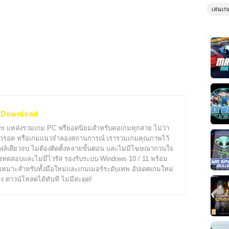
เล่นเก
 Download
com แหล่งรวมเกม PC ฟรียอดนิยมสำหรับคอเกมทุกสาย ไม่ว่า
ตัวรอด หรือเกมแนวจำลองสถานการณ์ เรารวมเกมคุณภาพไว้
ฟล์เดียวจบ ไม่ต้องติดตั้งหลายขั้นตอน และไม่มีโฆษณากวนใจ
ารทดสอบและไม่มีไวรัส รองรับระบบ Windows 10 / 11 พร้อม
เหมาะสำหรับทั้งมือใหม่และเกมเมอร์ระดับเทพ อัปเดตเกมใหม่
ง ดาวน์โหลดได้ทันที ไม่มีสะดุด!