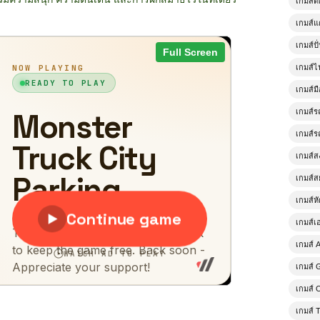
เกมส์
เกมส์แ
เกมส์ป
Full Screen
เกมส์ไ
เกมส์มื
เกมส์ร
เกมส์ร
เกมส์
เกมส์ส
เกมส์ห
เกมส์เ
เกมส์ 
เกมส์ 
เกมส์
เกมส์ 