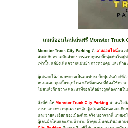
เกมส์ออนไลน์เล่นฟรี Monster Truck Ci
Monster Truck City Parking
คือ
เกมออนไลน์
แนวขั
สัมผัสกับความมันส์ของการควบคุมรถบิ๊กฟุตคันใหญ่ท่
เท่านั้น แต่ยังเน้นความแม่นยำ การควบคุม และทักษ
ผู้เล่นจะได้สวมบทบาทเป็นคนขับรถบิ๊กฟุตคันยักษ์ที่ต
ถนนแคบ มุมเลี้ยวสุดโหด หรือที่จอดรถที่ต้องใช้ค
ไม่ชนสิ่งกีดขวาง และหาที่จอดได้อย่างถูกต้องภายใน
สิ่งที่ทำให้
Monster Truck City Parking
น่าสนใจคือ
เบรก และการหมุนพวงมาลัย ผู้เล่นจะได้ทดสอบสกิลกา
และรายละเอียดของเมืองที่สมจริง นอกจากนี้ เกมยังมี
ผู้เล่นมือใหม่และสายท้าทาย
ถ้าคุณเป็นคนที่ชอบเกม
City Parking
คือทางเลือกที่ไม่ควรพลาด เพราะมันรว