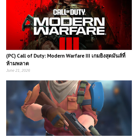
(PC) Call of Duty: Modern Warfare III เกมยิงสุดมันส์ที่
ห้ามพลาด
June 21, 2026