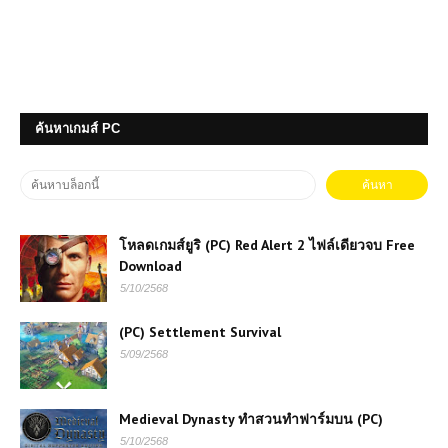
ค้นหาเกมส์ PC
โหลดเกมส์ยูริ (PC) Red Alert 2 ไฟล์เดียวจบ Free
Download
5/10/2568
(PC) Settlement Survival
5/09/2568
Medieval Dynasty ทำสวนทำฟาร์มบน (PC)
5/10/2568