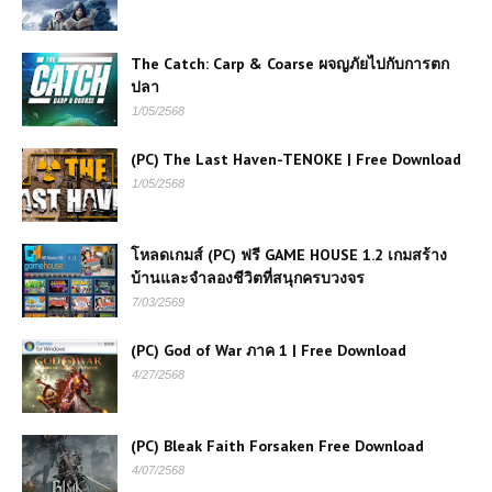
The Catch: Carp & Coarse ผจญภัยไปกับการตก
ปลา
1/05/2568
(PC) The Last Haven-TENOKE | Free Download
1/05/2568
โหลดเกมส์ (PC) ฟรี GAME HOUSE 1.2 เกมสร้าง
บ้านและจำลองชีวิตที่สนุกครบวงจร
7/03/2569
(PC) God of War ภาค 1 | Free Download
4/27/2568
(PC) Bleak Faith Forsaken Free Download
4/07/2568