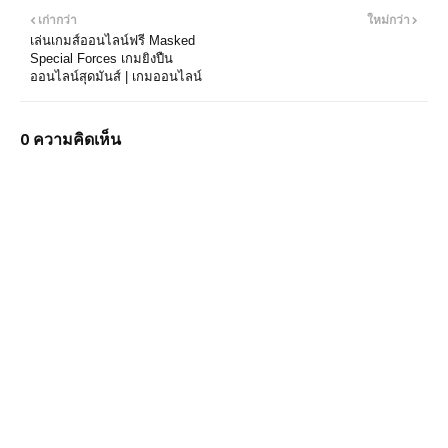
เก่ากว่า
ใหม่กว่า
เล่นเกมส์ออนไลน์ฟรี Masked
Special Forces เกมยิงปืน
ออนไลน์สุดมันส์ | เกมออนไลน์
0 ความคิดเห็น