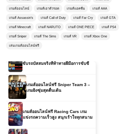
เกมส์ออนไลน์
เกมส์เอาตัวรอด
เกมส์แอคชั่น
เกมส์ AAA
เกมส์ออนไลน์ฟรี The Farmer ฮีโร่
เกมส์ Assassin's
เกมส์ Call of Duty
เกมส์ Far Cry
เกมส์ GTA
แห่งผืนดินที่ขับเคลื่อนโลก
เกมส์ Minecraft
เกมส์ NARUTO
เกมส์ ONE PIECE
เกมส์ PS4
เกมส์ Sniper
เกมส์ The Sims
เกมส์ VR
เกมส์ Xbox One
เกมส์ออนไลน์ Bus Simulator 3D เกม
เล่นเกมส์ออนไลน์ฟรี
ขับรถบัสสมจริงที่ท้าทายฝีมือการขับขี
เกมส์ออนไลน์ฟรี Sniper Team 3 –
เกมยิงซุ่มสุดตื่นเต้น
เกมส์ออนไลน์ฟรี Racing Cars เกม
แข่งรถความเร็วสูง สนุกเร้าใจทุกสนาม
(GTA 6 ) Grand Theft Auto VI |
Free Download