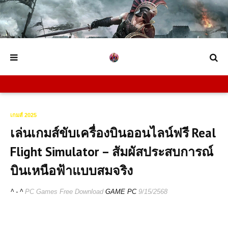
เกมส์ 2025
เล่นเกมส์ขับเครื่องบินออนไลน์ฟรี Real
Flight Simulator – สัมผัสประสบการณ์
บินเหนือฟ้าแบบสมจริง
^ - ^
PC Games Free Download
GAME PC
9/15/2568