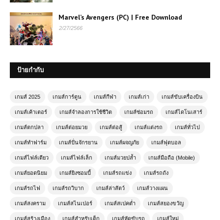
Marvel’s Avengers (PC) | Free Download
2/27/2566
ป้ายกำกับ
เกมส์ออนไลน์ Stickman Destruction
– เกมต่อสู้สุดมันส์สำหรับแฟนแอ็คชั่น
เกมส์ 2025
เกมส์การ์ตูน
เกมส์กีฬา
เกมส์เก่า
เกมส์ขับเครื่องบิน
เกมส์เค้าเตอร์
เกมส์จำลองการใช้ชีวิต
เกมส์ซ่อมรถ
เกมส์ไดโนเสาร์
เกมส์ออนไลน์ Mafia Getaway Cars
ยานพาหนะคู่ใจของโลกใต้ดิน
เกมส์ตกปลา
เกมส์ต่อยมวย
เกมส์ต่อสู้
เกมส์แต่งรถ
เกมส์ทั่วไป
เกมส์ทำฟาร์ม
เกมส์ปั่นจักรยาน
เกมส์ผจญภัย
เกมส์ฟุตบอล
โหลดเกมส์ (PC) Tnsurgency:
เกมส์ไฟล์เดียว
เกมส์ไฟล์เล็ก
เกมส์มวยปล้ำ
เกมส์มือถือ (Mobile)
Sandstorm – เกมยิงสมจริงที่ท้าทายผู้
เกมส์ยอดนิยม
เกมส์ยิงซอมบี้
เกมส์รถแข่ง
เกมส์รถถัง
เล่นทุกคน
เกมส์รถไฟ
เกมส์รถวิบาก
เกมส์ล่าสัตว์
เกมส์วางแผน
เกมส์สงคราม
เกมส์สไนเปอร์
เกมส์สเปคต่ำ
เกมส์สยองขวัญ
เกมออนไลน์ Stickman Destruction –
เกมสายฮา ทำลายล้างแบบไม่มีลิมิต
เกมส์สร้างเมือง
เกมส์สำหรับเด็ก
เกมส์หัดขับรถ
เกมส์ใหม่