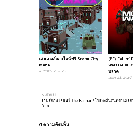
เล่นเกมส์ออนไลน์ฟรี Storm City
(PC) Call of
Mafia
Warfare III เก
พลาด
August 02, 2026
June 21, 2026
เก่ากว่า
เกมส์ออนไลน์ฟรี The Farmer ฮีโร่แห่งผืนดินที่ขับเคลื่
โลก
0 ความคิดเห็น