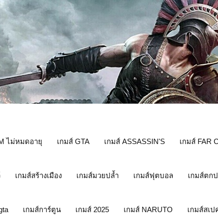
M ไม่หมดอายุ
เกมส์ GTA
เกมส์ ASSASSIN'S
เกมส์ FAR 
์
เกมส์สร้างเมือง
เกมส์มวยปล้ำ
เกมส์ฟุตบอล
เกมส์ตก
gta
เกมส์การ์ตูน
เกมส์ 2025
เกมส์ NARUTO
เกมส์สเป