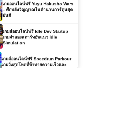
เกมส์ออนไลน์ฟรี Idle Dev Startup
เกมจำลองสตาร์ทอัพแนว Idle
Simulation
เกมส์ออนไลน์ฟรี Speedrun Parkour
เกมวิ่งสุดโหดที่ท้าทายความเร็วและ
จังหวะในตัวคุณ
เกมส์ออนไลน์ฟรี Escape Car เกม
แข่งรถสุดมันส์แห่งความท้าทาย
เกมส์ออนไลน์ฟรี Stick Duel Shadow
Fight – การต่อสู้เงาผ่านนักสู้ไม้
เกมส์ออนไลน์ฟรี Pixel Driver เกม
แข่งรถสุดมันส์ในสไตล์พิกเซล