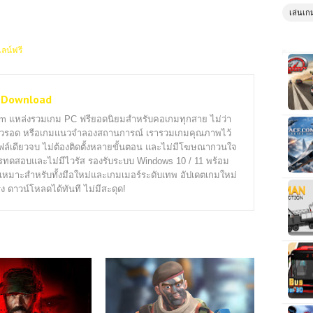
เล่นเก
ลน์ฟรี
 Download
com แหล่งรวมเกม PC ฟรียอดนิยมสำหรับคอเกมทุกสาย ไม่ว่า
ตัวรอด หรือเกมแนวจำลองสถานการณ์ เรารวมเกมคุณภาพไว้
ฟล์เดียวจบ ไม่ต้องติดตั้งหลายขั้นตอน และไม่มีโฆษณากวนใจ
ารทดสอบและไม่มีไวรัส รองรับระบบ Windows 10 / 11 พร้อม
เหมาะสำหรับทั้งมือใหม่และเกมเมอร์ระดับเทพ อัปเดตเกมใหม่
ง ดาวน์โหลดได้ทันที ไม่มีสะดุด!