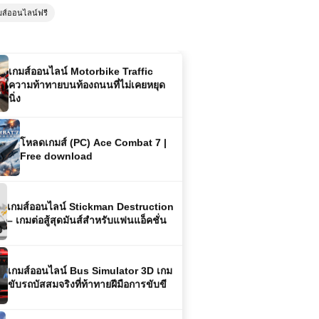
เกมส์ออนไลน์ Motorbike Traffic
มส์ออนไลน์ฟรี
ความท้าทายบนท้องถนนที่ไม่เคยหยุด
นิ่ง
โหลดเกมส์ (PC) Ace Combat 7 |
Free download
เกมส์ออนไลน์ Stickman Destruction
– เกมต่อสู้สุดมันส์สำหรับแฟนแอ็คชั่น
เกมส์ออนไลน์ Bus Simulator 3D เกม
ขับรถบัสสมจริงที่ท้าทายฝีมือการขับขี
เกมออนไลน์ฟรี Yuyu Hakusho Wars
– ศึกพลังวิญญาณในตำนานการ์ตูนสุด
มันส์