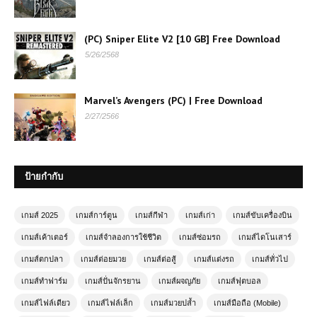
วันที่สมจริงที่สุด
(PC) Sniper Elite V2 [10 GB] Free Download
โหลดเกมส์ (PC) Ace Combat 7 |
5/26/2568
Free download
Marvel’s Avengers (PC) | Free Download
โหลดเกมส์ (PC) Grand Theft Auto
2/27/2566
San Andreas | Free Download
ป้ายกำกับ
เกมส์ออนไลน์ Rooftop Duel – เกม
แอ็คชั่นต่อสู้บนหลังคาสุดมันส์
เกมส์ 2025
เกมส์การ์ตูน
เกมส์กีฬา
เกมส์เก่า
เกมส์ขับเครื่องบิน
เกมส์เค้าเตอร์
เกมส์จำลองการใช้ชีวิต
เกมส์ซ่อมรถ
เกมส์ไดโนเสาร์
เล่นเกมส์ออนไลน์ฟรี Blocky
Parkour Ninja
เกมส์ตกปลา
เกมส์ต่อยมวย
เกมส์ต่อสู้
เกมส์แต่งรถ
เกมส์ทั่วไป
เกมส์ทำฟาร์ม
เกมส์ปั่นจักรยาน
เกมส์ผจญภัย
เกมส์ฟุตบอล
เกมส์ไฟล์เดียว
เกมส์ไฟล์เล็ก
เกมส์มวยปล้ำ
เกมส์มือถือ (Mobile)
เกมส์ออนไลน์ Apocalypse Truck