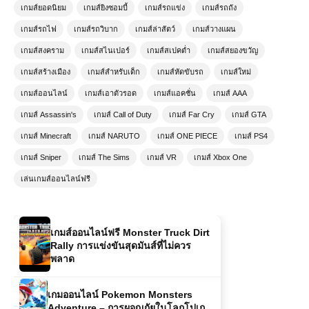
ขับรถฝ่าซากโลกในเกมสุดมันส์
เกมส์ยอดนิยม
เกมส์ยิงซอมบี้
เกมส์รถแข่ง
เกมส์รถถัง
เกมส์รถไฟ
เกมส์รถวิบาก
เกมส์ล่าสัตว์
เกมส์วางแผน
เกมส์ออนไลน์ Motorbike Traffic
เกมส์สงคราม
เกมส์สไนเปอร์
เกมส์สเปคต่ำ
เกมส์สยองขวัญ
ความท้าทายบนท้องถนนที่ไม่เคยหยุด
นิ่ง
เกมส์สร้างเมือง
เกมส์สำหรับเด็ก
เกมส์หัดขับรถ
เกมส์ใหม่
เกมส์ออนไลน์
เกมส์เอาตัวรอด
เกมส์แอคชั่น
เกมส์ AAA
ดาวน์โหลดเกมส์ตกปลา Ultimate
เกมส์ Assassin's
เกมส์ Call of Duty
เกมส์ Far Cry
เกมส์ GTA
Fishing Simulator | 6.7 GB
เกมส์ Minecraft
เกมส์ NARUTO
เกมส์ ONE PIECE
เกมส์ PS4
เกมส์ Sniper
เกมส์ The Sims
เกมส์ VR
เกมส์ Xbox One
เกมส์ออนไลน์ฟรี Monster Truck Dirt
เล่นเกมส์ออนไลน์ฟรี
Rally การแข่งขันสุดมันส์ที่ไม่ควร
พลาด
เกมออนไลน์ Pokemon Monsters
Adventure – การผจญภัยในโลกโปเก
มอนสุดตื่นเต้น
🚵 MX OffRoad Mountain Bike เกมปั่น
จักรยานสุดมันส์ เล่นฟรี เกมออนไลน์สาย