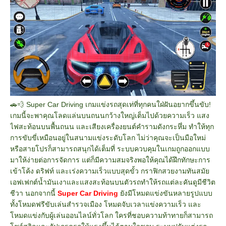
🚗💨 Super Car Driving เกมแข่งรถสุดเท่ที่ทุกคนใฝ่ฝันอยากขึ้นขับ!
เกมนี้จะพาคุณโลดแล่นบนถนนกว้างใหญ่เต็มไปด้วยความเร็ว แสง
ไฟสะท้อนบนพื้นถนน และเสียงเครื่องยนต์คำรามดังกระหึ่ม ทำให้ทุก
การขับขี่เหมือนอยู่ในสนามแข่งระดับโลก ไม่ว่าคุณจะเป็นมือใหม่
หรือสายโปรก็สามารถสนุกได้เต็มที่ ระบบควบคุมในเกมถูกออกแบบ
มาให้ง่ายต่อการจัดการ แต่ก็มีความสมจริงพอให้คุณได้ฝึกทักษะการ
เข้าโค้ง ดริฟท์ และเร่งความเร็วแบบสุดขั้ว กราฟิกสวยงามทันสมัย
เอฟเฟกต์น้ำมันเงาและแสงสะท้อนบนตัวรถทำให้รถแต่ละคันดูมีชีวิต
ชีวา นอกจากนี้
Super Car Driving
ยังมีโหมดแข่งขันหลายรูปแบบ
ทั้งโหมดฟรีขับเล่นสำรวจเมือง โหมดจับเวลาแข่งความเร็ว และ
โหมดแข่งกับผู้เล่นออนไลน์ทั่วโลก ใครที่ชอบความท้าทายก็สามารถ