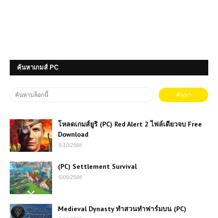
ค้นหาเกมส์ PC
โหลดเกมส์ยูริ (PC) Red Alert 2 ไฟล์เดียวจบ Free
Download
5/10/2568
(PC) Settlement Survival
5/09/2568
Medieval Dynasty ทำสวนทำฟาร์มบน (PC)