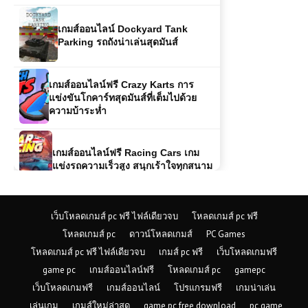
เกมส์ออนไลน์ Dockyard Tank
Parking รถถังน่าเล่นสุดมันส์
เกมส์ออนไลน์ฟรี Crazy Karts การ
แข่งขันโกคาร์ทสุดมันส์ที่เต็มไปด้วย
ความบ้าระห่ำ
เกมส์ออนไลน์ฟรี Racing Cars เกม
แข่งรถความเร็วสูง สนุกเร้าใจทุกสนาม
เกมส์ออนไลน์ฟรี FNF Funk 3D เกม
จังหวะสุดมันส์ในมิติสามมิติ
เว็บโหลดเกมส์ pc ฟรี ไฟล์เดียวจบ
โหลดเกมส์ pc ฟรี
โหลดเกมส์ pc
ดาวน์โหลดเกมส์
PC Games
เกมส์ออนไลน์ฟรี Monster Truck
โหลดเกมส์ pc ฟรี ไฟล์เดียวจบ
เกมส์ pc ฟรี
เว็บโหลดเกมฟรี
Racing แข่งรถยักษ์สุดมันส์ ขับเคลื่อน
game pc
เกมส์ออนไลน์ฟรี
โหลดเกมส์ pc
gamepc
พลังความแรงไม่หยุด!
เว็บโหลดเกมฟรี
เกมส์ออนไลน์
โปรแกรมฟรี
เกมน่าเล่น
เล่นเกม
เกมส์ใหม่ล่าสุด
game pc free download
pc game