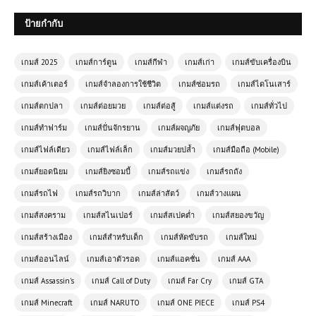
ป้ายกำกับ
เกมส์ 2025
เกมส์การ์ตูน
เกมส์กีฬา
เกมส์เก่า
เกมส์ขับเครื่องบิน
เกมส์เค้าเตอร์
เกมส์จำลองการใช้ชีวิต
เกมส์ซ่อมรถ
เกมส์ไดโนเสาร์
เกมส์ตกปลา
เกมส์ต่อยมวย
เกมส์ต่อสู้
เกมส์แต่งรถ
เกมส์ทั่วไป
เกมส์ทำฟาร์ม
เกมส์ปั่นจักรยาน
เกมส์ผจญภัย
เกมส์ฟุตบอล
เกมส์ไฟล์เดียว
เกมส์ไฟล์เล็ก
เกมส์มวยปล้ำ
เกมส์มือถือ (Mobile)
เกมส์ยอดนิยม
เกมส์ยิงซอมบี้
เกมส์รถแข่ง
เกมส์รถถัง
เกมส์ออนไลน์ฟรี Martial Arts Fighter
เกมส์รถไฟ
เกมส์รถวิบาก
เกมส์ล่าสัตว์
เกมส์วางแผน
Duel – ศึกแห่งนักสู้ที่ไม่อาจละสายตา
เกมส์สงคราม
เกมส์สไนเปอร์
เกมส์สเปคต่ำ
เกมส์สยองขวัญ
เกมส์สร้างเมือง
เกมส์สำหรับเด็ก
เกมส์หัดขับรถ
เกมส์ใหม่
เกมส์ออนไลน์ฟรี Speedrun Parkour
เกมส์ออนไลน์
เกมส์เอาตัวรอด
เกมส์แอคชั่น
เกมส์ AAA
เกมวิ่งสุดโหดที่ท้าทายความเร็วและ
จังหวะในตัวคุณ
เกมส์ Assassin's
เกมส์ Call of Duty
เกมส์ Far Cry
เกมส์ GTA
เกมส์ Minecraft
เกมส์ NARUTO
เกมส์ ONE PIECE
เกมส์ PS4