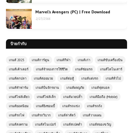
Marvel’s Avengers (PC) | Free Download
2/27/2566
ป้ายกำกับ
เกมส์ 2025
เกมส์การ์ตูน
เกมส์กีฬา
เกมส์เก่า
เกมส์ขับเครื่องบิน
เกมส์เค้าเตอร์
เกมส์จำลองการใช้ชีวิต
เกมส์ซ่อมรถ
เกมส์ไดโนเสาร์
เกมส์ตกปลา
เกมส์ต่อยมวย
เกมส์ต่อสู้
เกมส์แต่งรถ
เกมส์ทั่วไป
เกมส์ทำฟาร์ม
เกมส์ปั่นจักรยาน
เกมส์ผจญภัย
เกมส์ฟุตบอล
เกมส์ไฟล์เดียว
เกมส์ไฟล์เล็ก
เกมส์มวยปล้ำ
เกมส์มือถือ (Mobile)
เกมส์ยอดนิยม
เกมส์ยิงซอมบี้
เกมส์รถแข่ง
เกมส์รถถัง
เกมส์รถไฟ
เกมส์รถวิบาก
เกมส์ล่าสัตว์
เกมส์วางแผน
เกมส์สงคราม
เกมส์สไนเปอร์
เกมส์สเปคต่ำ
เกมส์สยองขวัญ
โหลดเกมส์ (PC) ฟรี GAME HOUSE