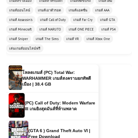
เกมส์สร้างเมือง
เกมส์สำหรับเด็ก
เกมส์หัดขับรถ
เกมส์ใหม่
1.2 เกมสร้างบ้านและจำลองชีวิตที่สนุก
ครบวงจร
เกมส์ออนไลน์
เกมส์เอาตัวรอด
เกมส์แอคชั่น
เกมส์ AAA
เกมส์ Assassin's
เกมส์ Call of Duty
เกมส์ Far Cry
เกมส์ GTA
โหลดเกมส์ (PC) Grand Theft Auto
เกมส์ Minecraft
เกมส์ NARUTO
เกมส์ ONE PIECE
เกมส์ PS4
San Andreas | Free Download
เกมส์ Sniper
เกมส์ The Sims
เกมส์ VR
เกมส์ Xbox One
เล่นเกมส์ออนไลน์ฟรี
โหลดเกมส์ (PC) Total War:
WARHAMMER เกมส์สงครามยกทัพตี
เมือง | 38.4 GB
(PC) Call of Duty: Modern Warfare
III เกมยิงสุดมันส์ที่ห้ามพลาด
(GTA 6 ) Grand Theft Auto VI |
Free Download