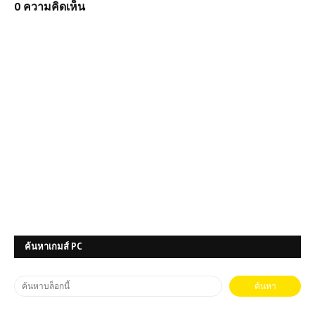
0 ความคิดเห็น
ค้นหาเกมส์ PC
เกมส์ออนไลน์ฟรี Crazy Karts – เกม
แข่งรถสุดป่วน มันส์ไม่มีเบรก!