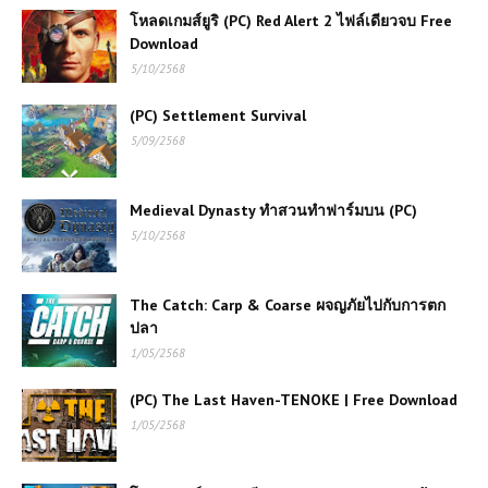
โหลดเกมส์ยูริ (PC) Red Alert 2 ไฟล์เดียวจบ Free
Download
เกมส์ออนไลน์ฟรี Dragon Ball: Fierce
5/10/2568
Fighting 5 – ศึกดราก้อนบอลภาคต่อสุด
มันส์
(PC) Settlement Survival
5/09/2568
เกมส์ออนไลน์ฟรี Pixel Driver เกม
แข่งรถสุดมันส์ในสไตล์พิกเซล
Medieval Dynasty ทำสวนทำฟาร์มบน (PC)
5/10/2568
เล่นเกมส์ออนไลน์ฟรี Rescue
Helicopter ฮีโร่แห่งท้องฟ้า บินช่วยชีวิต
The Catch: Carp & Coarse ผจญภัยไปกับการตก
ในทุกสถานการณ์
ปลา
1/05/2568
เกมส์ออนไลน์ Bus Simulator 3D เกม
ขับรถบัสสมจริงที่ท้าทายฝีมือการขับขี
(PC) The Last Haven-TENOKE | Free Download
1/05/2568
เกมส์ออนไลน์ฟรี Sniper Team 3 –