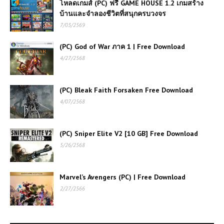
เกมยิงซุ่มสุดตื่นเต้น
โหลดเกมส์ (PC) ฟรี GAME HOUSE 1.2 เกมสร้าง
บ้านและจำลองชีวิตที่สนุกครบวงจร
7/03/2569
โหลดเกมส์ (PC) Call of Duty WW
(PC) God of War ภาค 1 | Free Download
ภาค 2 | 46 GB
4/27/2568
เกมส์ออนไลน์ Stickman Destruction
(PC) Bleak Faith Forsaken Free Download
– เกมต่อสู้สุดมันส์สำหรับแฟนแอ็คชั่น
4/07/2568
เกมส์ออนไลน์ฟรี Formula 1 Driver เกม
แข่งรถสุดสมจริง สัมผัสประสบการณ์นัก
(PC) Sniper Elite V2 [10 GB] Free Download
แข่ง F1 ตัวจริง
5/26/2568
(GTA 6 ) Grand Theft Auto VI |
Marvel’s Avengers (PC) | Free Download
Free Download
2/27/2566
เกมส์ออนไลน์ฟรี Tractor Farming
Simulator – เกมจำลองการทำฟาร์มสุด