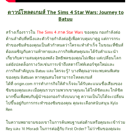
ดาวน์โหลดเกมส์ The Sims 4 Star Wars: Journey to
Batuu
สร้างเรื่องราวใน
The Sims 4 ภาค Star Wars
ของคุณ กองกำลังต่อ
ต้านลำดับที่หนึ่งและตัวร้ายกำลังต่อสู้เพื่อควบคุมบาตูอู แต่การกระ
ทำของซิมส์ของคุณเป็นตัวกำหนดว่าใครจะทำสำเร็จ ในขณะที่ซิมส์
ต้องเผชิญกับความท้าทายและภารกิจพิเศษคุณจะได้รับคำแนะนำ
เกี่ยวกับความสมดุลของพลัง อิทธิพลของคุณไม่เพียง แต่เปลี่ยนโลก
แต่ยังปลดล็อกรางวัลเช่นการเข้าถึงสตาร์ไฟท์เตอร์ชุดใหม่และ
ภารกิจสำคัญบน Batuu และใครจะรู้? บางทีคุณอาจจะพบคนพิเศษ
ของคุณ Battuan หากคุณสนใจสามารถโหลดเกมส์
ได้ที่
origin.com
การทำภารกิจให้สำเร็จจะได้รับคะแนนชื่อเสียงของ
ซิมของคุณและเมื่อคุณรวบรวมพวกเขาคุณจะได้ใกล้ชิดและใกล้ชิด
มากขึ้นเพื่อพบกับผู้นำของกองกำลังบนบาตู ความเป็นไปได้จะเปลี่ยน
ไปขึ้นอยู่กับการกระทำของซิมของคุณ คุณจะเลือกสนับสนุน Kylo
Ren
ในความพยายามของเขาในการค้นพบฐานต่อต้านหรือคุณจะเข้าร่วม
Rey และ Vi Moradi ในการต่อสู้กับ First Order? ไม่ว่าซิมของคุณจะ