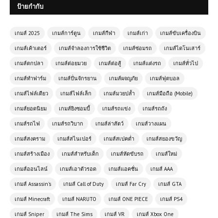
ป้ายกำกับ
สมจริง
เกมส์ออนไลน์ฟรี Idle Dev Startup
เกมส์ 2025
เกมส์การ์ตูน
เกมส์กีฬา
เกมส์เก่า
เกมส์ขับเครื่องบิน
เกมจำลองสตาร์ทอัพแนว Idle
เกมส์เค้าเตอร์
เกมส์จำลองการใช้ชีวิต
เกมส์ซ่อมรถ
เกมส์ไดโนเสาร์
Simulation
เกมส์ตกปลา
เกมส์ต่อยมวย
เกมส์ต่อสู้
เกมส์แต่งรถ
เกมส์ทั่วไป
เกมส์ทำฟาร์ม
เกมส์ปั่นจักรยาน
เกมส์ผจญภัย
เกมส์ฟุตบอล
เล่นเกมส์ออนไลน์ฟรี CubeCraft
Survival
เกมส์ไฟล์เดียว
เกมส์ไฟล์เล็ก
เกมส์มวยปล้ำ
เกมส์มือถือ (Mobile)
เกมส์ยอดนิยม
เกมส์ยิงซอมบี้
เกมส์รถแข่ง
เกมส์รถถัง
เกมส์ออนไลน์ฟรี Monster Truck
เกมส์รถไฟ
เกมส์รถวิบาก
เกมส์ล่าสัตว์
เกมส์วางแผน
Mountain Climb ความท้าทายแห่ง
ขุนเขา
เกมส์สงคราม
เกมส์สไนเปอร์
เกมส์สเปคต่ำ
เกมส์สยองขวัญ
เกมส์สร้างเมือง
เกมส์สำหรับเด็ก
เกมส์หัดขับรถ
เกมส์ใหม่
เกมออนไลน์ฟรี Rome Simulator
เกมส์ออนไลน์
เกมส์เอาตัวรอด
เกมส์แอคชั่น
เกมส์ AAA
สัมผัสชีวิตในจักรวรรดิโรมัน
เกมส์ Assassin's
เกมส์ Call of Duty
เกมส์ Far Cry
เกมส์ GTA
เกมส์ Minecraft
เกมส์ NARUTO
เกมส์ ONE PIECE
เกมส์ PS4
เกมส์ออนไลน์ฟรี Speedrun Parkour
เกมส์ Sniper
เกมส์ The Sims
เกมส์ VR
เกมส์ Xbox One
เกมวิ่งสุดโหดที่ท้าทายความเร็วและ