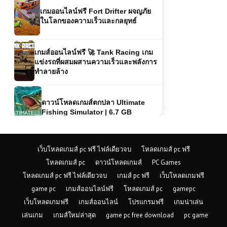
ในโลกของความเร็วและกลยุทธ์
เกมส์ออนไลน์ฟรี 🚀 Tank Racing เกม
แข่งรถที่ผสมผสานความเร็วและพลังการ
ทำลายล้าง
ดาวน์โหลดเกมส์ตกปลา Ultimate
Fishing Simulator | 6.7 GB
เกมส์ออนไลน์ฟรี Crazy Moto Racing
ประสบการณ์ขับขี่มอเตอร์ไซค์สุดมันส์
ในโลกออนไลน์
เว็บโหลดเกมส์ pc ฟรี ไฟล์เดียวจบ
โหลดเกมส์ pc ฟรี
โหลดเกมส์ pc
ดาวน์โหลดเกมส์
PC Games
เกมส์ออนไลน์ฟรี Comic Star
โหลดเกมส์ pc ฟรี ไฟล์เดียวจบ
เกมส์ pc ฟรี
เว็บโหลดเกมฟรี
Fighting 3.3 – เกมต่อสู้สุดมันส์ในโลก
game pc
เกมส์ออนไลน์ฟรี
โหลดเกมส์ pc
gamepc
การ์ตูน
เว็บโหลดเกมฟรี
เกมส์ออนไลน์
โปรแกรมฟรี
เกมน่าเล่น
เล่นเกม
เกมส์ใหม่ล่าสุด
game pc free download
pc game
เกมส์ออนไลน์ฟรี Stick Duel Shadow