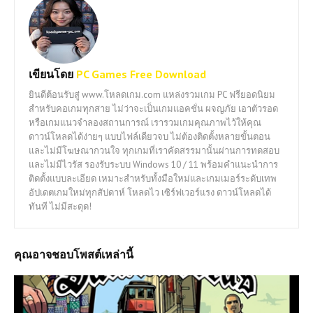
เขียนโดย
PC Games Free Download
ยินดีต้อนรับสู่ www.โหลดเกม.com แหล่งรวมเกม PC ฟรียอดนิยม
สำหรับคอเกมทุกสาย ไม่ว่าจะเป็นเกมแอคชั่น ผจญภัย เอาตัวรอด
หรือเกมแนวจำลองสถานการณ์ เรารวมเกมคุณภาพไว้ให้คุณ
ดาวน์โหลดได้ง่ายๆ แบบไฟล์เดียวจบ ไม่ต้องติดตั้งหลายขั้นตอน
และไม่มีโฆษณากวนใจ ทุกเกมที่เราคัดสรรมานั้นผ่านการทดสอบ
และไม่มีไวรัส รองรับระบบ Windows 10 / 11 พร้อมคำแนะนำการ
ติดตั้งแบบละเอียด เหมาะสำหรับทั้งมือใหม่และเกมเมอร์ระดับเทพ
อัปเดตเกมใหม่ทุกสัปดาห์ โหลดไว เซิร์ฟเวอร์แรง ดาวน์โหลดได้
ทันที ไม่มีสะดุด!
คุณอาจชอบโพสต์เหล่านี้