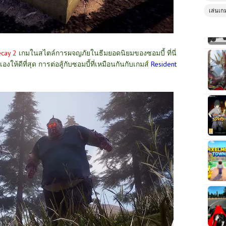
เล่นเก
ecay 2
เกมในสไตล์การผจญภัยในธีมยอดนิยมของซอมบี้ ที่นี่
งให้ดีที่สุด การต่อสู้กับซอมบี้ที่เหมือนกันกับเกมส์
Resident