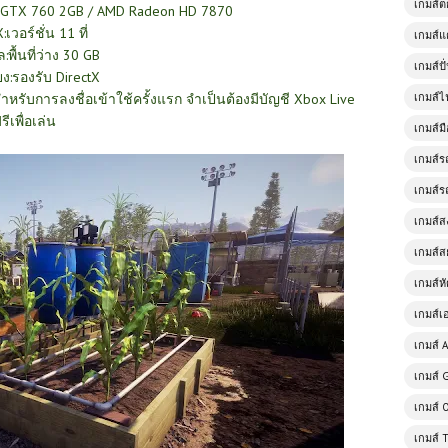
เกมส์
ce GTX 760 2GB / AMD Radeon HD 7870
:เวอร์ชั่น 11 ที่
เกมส์แ
ล:พื้นที่ว่าง 30 GB
เกมส์ป
ยง:รองรับ DirectX
นสำหรับการลงชื่อเข้าใช้ครั้งแรก จำเป็นต้องมีบัญชี Xbox Live
เกมส์ไ
รีเพื่อเล่น
เกมส์มื
เกมส์ร
เกมส์ร
เกมส์
เกมส์ส
เกมส์ห
เกมส์เ
เกมส์ A
เกมส์ 
เกมส์ 
เกมส์ 