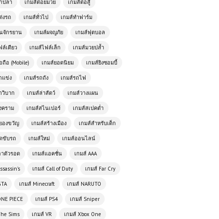
ตกปลา
เกมส์ต่อยมวย
เกมส์ต่อสู้
เกมส์ออนไลน์ฟรี Madalin Stunt Cars
Pro – เกมรถซิ่งสุดมันสำหรับสายสตันท์
ต่งรถ
เกมส์ทั่วไป
เกมส์ทำฟาร์ม
ั่นจักรยาน
เกมส์ผจญภัย
เกมส์ฟุตบอล
เกมส์ออนไลน์ 🚀 Futuristic Racer
ฟล์เดียว
เกมส์ไฟล์เล็ก
เกมส์มวยปล้ำ
เกมแข่งรถแห่งอนาคตที่เต็มไปด้วย
อถือ (Mobile)
เกมส์ยอดนิยม
เกมส์ยิงซอมบี้
ความเร็ว
ถแข่ง
เกมส์รถถัง
เกมส์รถไฟ
เกมส์ออนไลน์ฟรี F1 Drift Racer สุด
ถวิบาก
เกมส์ล่าสัตว์
เกมส์วางแผน
ยอดประสบการณ์ความเร็วและทักษะ
สงคราม
เกมส์สไนเปอร์
เกมส์สเปคต่ำ
ดริฟต์
ยองขวัญ
เกมส์สร้างเมือง
เกมส์สำหรับเด็ก
เกมส์ออนไลน์ฟรี Speedrun Parkour
ัดขับรถ
เกมส์ใหม่
เกมส์ออนไลน์
เกมวิ่งสุดโหดที่ท้าทายความเร็วและ
อาตัวรอด
จังหวะในตัวคุณ
เกมส์แอคชั่น
เกมส์ AAA
ssassin's
เกมส์ Call of Duty
เกมส์ Far Cry
เกมส์ออนไลน์ Mafia Getaway Cars
GTA
เกมส์ Minecraft
เกมส์ NARUTO
ยานพาหนะคู่ใจของโลกใต้ดิน
ONE PIECE
เกมส์ PS4
เกมส์ Sniper
The Sims
เกมส์ VR
เกมส์ Xbox One