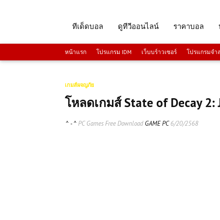
ทีเด็ดบอล
ดูทีวีออนไลน์
ราคาบอล
หน้าแรก
โปรแกรม IDM
เว็บบร์าวเซอร์
โปรแกรมจำลอ
เกมส์ผจญภัย
โหลดเกมส์ State of Decay 2: 
^ - ^
PC Games Free Download
GAME PC
6/20/2568