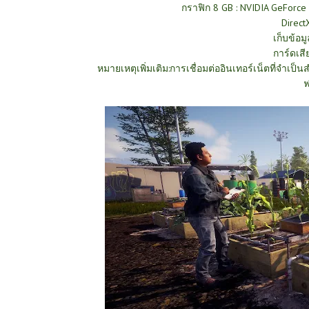
กราฟิก 8 GB : NVIDIA GeFor
DirectX
เก็บข้อมู
การ์ดเสี
หมายเหตุเพิ่มเติม:การเชื่อมต่ออินเทอร์เน็ตที่จำเป็
ฟ