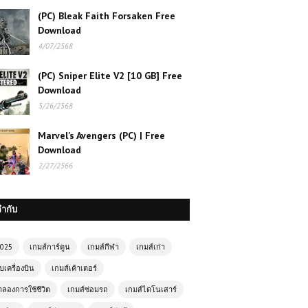
(PC) Bleak Faith Forsaken Free
Download
4/07/2568
(PC) Sniper Elite V2 [10 GB] Free
Download
5/26/2568
Marvel’s Avengers (PC) | Free
Download
2/27/2566
เล่นเกมส์ออนไลน์ Burnout City สุด
ยอดเกมแข่งรถมันส์ขั้นสุด
กำกับ
2025
เกมส์การ์ตูน
เกมส์กีฬา
เกมส์เก่า
เกมส์ออนไลน์ Masked Forces
Zombie Survival – เกมเอาชีวิตรอด
บเครื่องบิน
เกมส์เค้าเตอร์
จากฝูงซอมบี้
ำลองการใช้ชีวิต
เกมส์ซ่อมรถ
เกมส์ไดโนเสาร์