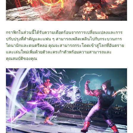
กราฟิกในส่วนนี้ได้รับความเดือดร้อนจากการเปลี่ยนแปลงและการ
ปรับปรุงที่สำคัญและแฟน ๆ สามารถเพลิดเพลินไปกับกระบวนการ
ไดนามิกและดนตรีคลอ คุณจะสามารถกระโดดเข้าสู่โลกที่อันตราย
และเล่นใหม่เพิ่มด้วยตัวละครเก้าตัวพร้อมความสามารถและ
คุณสมบัติของคุณ