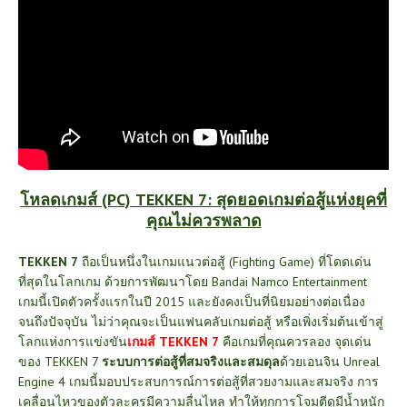
โหลดเกมส์ (PC) TEKKEN 7: สุดยอดเกมต่อสู้แห่งยุคที่
คุณไม่ควรพลาด
TEKKEN 7
ถือเป็นหนึ่งในเกมแนวต่อสู้ (Fighting Game) ที่โดดเด่น
ที่สุดในโลกเกม ด้วยการพัฒนาโดย Bandai Namco Entertainment
เกมนี้เปิดตัวครั้งแรกในปี 2015 และยังคงเป็นที่นิยมอย่างต่อเนื่อง
จนถึงปัจจุบัน ไม่ว่าคุณจะเป็นแฟนคลับเกมต่อสู้ หรือเพิ่งเริ่มต้นเข้าสู่
โลกแห่งการแข่งขัน
เกมส์ TEKKEN 7
คือเกมที่คุณควรลอง จุดเด่น
ของ TEKKEN 7
ระบบการต่อสู้ที่สมจริงและสมดุล
ด้วยเอนจิน Unreal
Engine 4 เกมนี้มอบประสบการณ์การต่อสู้ที่สวยงามและสมจริง การ
เคลื่อนไหวของตัวละครมีความลื่นไหล ทำให้ทุกการโจมตีดูมีน้ำหนัก