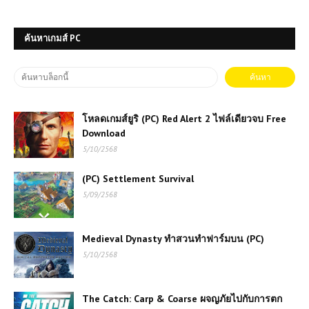
ค้นหาเกมส์ PC
โหลดเกมส์ยูริ (PC) Red Alert 2 ไฟล์เดียวจบ Free
Download
5/10/2568
(PC) Settlement Survival
5/09/2568
Medieval Dynasty ทำสวนทำฟาร์มบน (PC)
5/10/2568
The Catch: Carp & Coarse ผจญภัยไปกับการตก