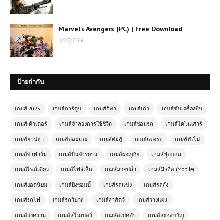
Marvel’s Avengers (PC) | Free Download
2/27/2566
ป้ายกำกับ
เกมส์ 2025
เกมส์การ์ตูน
เกมส์กีฬา
เกมส์เก่า
เกมส์ขับเครื่องบิน
เกมส์เค้าเตอร์
เกมส์จำลองการใช้ชีวิต
เกมส์ซ่อมรถ
เกมส์ไดโนเสาร์
เกมส์ตกปลา
เกมส์ต่อยมวย
เกมส์ต่อสู้
เกมส์แต่งรถ
เกมส์ทั่วไป
เกมส์ทำฟาร์ม
เกมส์ปั่นจักรยาน
เกมส์ผจญภัย
เกมส์ฟุตบอล
เกมส์ไฟล์เดียว
เกมส์ไฟล์เล็ก
เกมส์มวยปล้ำ
เกมส์มือถือ (Mobile)
เกมส์ยอดนิยม
เกมส์ยิงซอมบี้
เกมส์รถแข่ง
เกมส์รถถัง
เกมส์ออนไลน์ฟรี Boxing Random
เกมส์รถไฟ
เกมส์รถวิบาก
เกมส์ล่าสัตว์
เกมส์วางแผน
แนวชกมวย
เกมส์สงคราม
เกมส์สไนเปอร์
เกมส์สเปคต่ำ
เกมส์สยองขวัญ