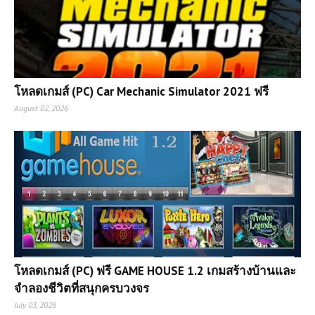
โหลดเกมส์ (PC) Car Mechanic Simulator 2021 ฟรี
August 02, 2026
โหลดเกมส์ (PC) ฟรี GAME HOUSE 1.2 เกมสร้างบ้านและ
จำลองชีวิตที่สนุกครบวงจร
July 03, 2026