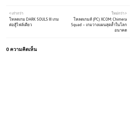
เก่ากว่า
ใหม่กว่า
โหลดเกม DARK SOULS III เกม
โหลดเกมส์ (PC) XCOM: Chimera
ต่อสู้ไฟล์เดียว
Squad – เกมวางแผนสุดล้ำในโลก
อนาคต
0 ความคิดเห็น