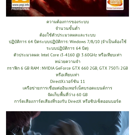
ความต้องการของระบบ
จำนวนขั้นต่ำ
ต้องใช้ตัวประมวลผลและระบบ
ปฏิบัติการ 64 บิตระบบปฏิบัติการ: Windows 7/8/10 (จำเป็นต้องใช้
ระบบปฏิบัติการ 64 บิต)
ตัวประมวลผล: Intel Core i3-4160 @ 3.60GHz หรือเทียบเท่า
หน่วยความจำ
กราฟิก 6 GB RAM : NVIDIA GeForce GTX 660 2GB, GTX 750Ti 2GB
หรือเทียบเท่า
DirectX:เวอร์ชัน 11
เครือข่าย:การเชื่อมต่ออินเทอร์เน็ตบรอดแบนด์การ
จัดเก็บ:พื้นที่ว่าง 60 GB
การ์ดเสียง:การ์ดเสียงที่รองรับ DirectX หรือชิปเซ็ตออนบอร์ด