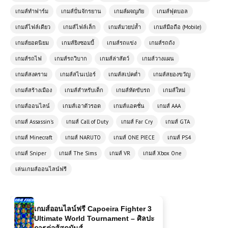
เกมส์ทำฟาร์ม
เกมส์ปั่นจักรยาน
เกมส์ผจญภัย
เกมส์ฟุตบอล
เกมส์ไฟล์เดียว
เกมส์ไฟล์เล็ก
เกมส์มวยปล้ำ
เกมส์มือถือ (Mobile)
เกมส์ออนไลน์ฟรี Cartoon Strike เกม
ยิงออนไลน์แนวการ์ตูนที่เล่นฟรีและสนุก
เกมส์ยอดนิยม
เกมส์ยิงซอมบี้
เกมส์รถแข่ง
เกมส์รถถัง
ไม่มีเบื่อ
เกมส์รถไฟ
เกมส์รถวิบาก
เกมส์ล่าสัตว์
เกมส์วางแผน
เกมส์ออนไลน์ฟรี Wasteland
เกมส์สงคราม
เกมส์สไนเปอร์
เกมส์สเปคต่ำ
เกมส์สยองขวัญ
Shooters – เกมยิงเอาชีวิตรอดในโลก
เกมส์สร้างเมือง
เกมส์สำหรับเด็ก
เกมส์หัดขับรถ
เกมส์ใหม่
หลังวันสิ้นโลก
เกมส์ออนไลน์
เกมส์เอาตัวรอด
เกมส์แอคชั่น
เกมส์ AAA
เกมส์ Assassin's
เกมส์ Call of Duty
เกมส์ Far Cry
เกมส์ GTA
เกมส์ออนไลน์ฟรี CobraZ.io Classic
สนุกไม่รู้จบกับเกมงูออนไลน์สุดคลาสสิก
เกมส์ Minecraft
เกมส์ NARUTO
เกมส์ ONE PIECE
เกมส์ PS4
เกมส์ Sniper
เกมส์ The Sims
เกมส์ VR
เกมส์ Xbox One
เกมส์ออนไลน์ฟรี Capoeira Fighter 3
เล่นเกมส์ออนไลน์ฟรี
Ultimate World Tournament – ศิลปะ
การต่อสู้สุดมันส์
เกมส์ออนไลน์ War Simulator เกม
จำลองสงครามสุดสมจริง วางกลยุทธ์