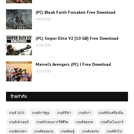
(PC) Bleak Faith Forsaken Free Download
4/07/2568
(PC) Sniper Elite V2 [10 GB] Free Download
เกมออนไลน์ Pokemon Monsters
5/26/2568
Adventure – การผจญภัยในโลกโปเก
มอนสุดตื่นเต้น
Marvel’s Avengers (PC) | Free Download
2/27/2566
เกมส์ออนไลน์ฟรี Dragon Fist 3D –
ศิลปะการต่อสู้กำปั้นมังกรในโลก 3 มิติ
ป้ายกำกับ
เกมส์ออนไลน์ SpartaHoppers เกม
กระโดดผจญภัยสุดมันส์สไตล์สปาร์ตา
เกมส์ 2025
เกมส์การ์ตูน
เกมส์กีฬา
เกมส์เก่า
เกมส์ขับเครื่องบิน
เกมส์เค้าเตอร์
เกมส์จำลองการใช้ชีวิต
เกมส์ซ่อมรถ
เกมส์ไดโนเสาร์
โหลดเกมส์ Project CARS 2 | เกมส์
เกมส์ตกปลา
เกมส์ต่อยมวย
เกมส์ต่อสู้
เกมส์แต่งรถ
เกมส์ทั่วไป
แนวรถแข่งยอดนิยม