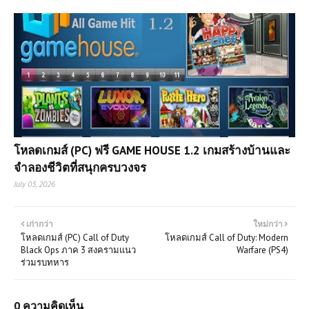
โหลดเกมส์ (PC) ฟรี GAME HOUSE 1.2 เกมสร้างบ้านและ
จำลองชีวิตที่สนุกครบวงจร
July 03, 2026
เก่ากว่า
ใหม่กว่า
โหลดเกมส์ (PC) Call of Duty
โหลดเกมส์ Call of Duty: Modern
Black Ops ภาค 3 สงครามแนว
Warfare (PS4)
ร่วมรบทหาร
0 ความคิดเห็น