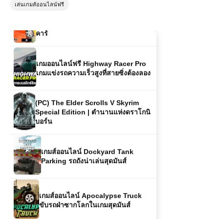
เล่นเกมส์ออนไลน์ฟรี
สัมผัสความมันส์แห่งการดริฟต์รถซูเปอร์
คาร์
เกมออนไลน์ฟรี Highway Racer Pro
เกมแข่งรถความเร็วสูงที่สายซิ่งต้องลอง
(PC) The Elder Scrolls V Skyrim
Special Edition | ตำนานแห่งดราโกนิ
บอร์น
เกมส์ออนไลน์ Dockyard Tank
Parking รถถังน่าเล่นสุดมันส์
เกมส์ออนไลน์ Apocalypse Truck
ขับรถฝ่าซากโลกในเกมสุดมันส์