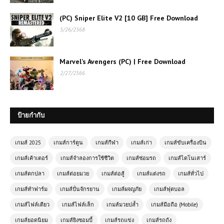
(PC) Sniper Elite V2 [10 GB] Free Download
5/26/2568
Marvel’s Avengers (PC) | Free Download
2/27/2566
ป้ายกำกับ
เกมส์ 2025
เกมส์การ์ตูน
เกมส์กีฬา
เกมส์เก่า
เกมส์ขับเครื่องบิน
เกมส์เค้าเตอร์
เกมส์จำลองการใช้ชีวิต
เกมส์ซ่อมรถ
เกมส์ไดโนเสาร์
เกมส์ตกปลา
เกมส์ต่อยมวย
เกมส์ต่อสู้
เกมส์แต่งรถ
เกมส์ทั่วไป
เกมส์ทำฟาร์ม
เกมส์ปั่นจักรยาน
เกมส์ผจญภัย
เกมส์ฟุตบอล
เกมส์ไฟล์เดียว
เกมส์ไฟล์เล็ก
เกมส์มวยปล้ำ
เกมส์มือถือ (Mobile)
เกมส์ยอดนิยม
เกมส์ยิงซอมบี้
เกมส์รถแข่ง
เกมส์รถถัง