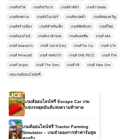
เกมส์รถไฟ
เกมส์รถวิบาก
เกมส์ล่าสัตว์
เกมส์วางแผน
เกมออนไลน์ฟรี Highway Racer Pro
เกมส์สงคราม
เกมส์สไนเปอร์
เกมส์สเปคต่ำ
เกมส์สยองขวัญ
เกมแข่งรถความเร็วสูงที่สายซิ่งต้องลอง
เกมส์สร้างเมือง
เกมส์สำหรับเด็ก
เกมส์หัดขับรถ
เกมส์ใหม่
เกมส์ออนไลน์
เกมส์เอาตัวรอด
เกมส์แอคชั่น
เกมส์ AAA
เกมส์ออนไลน์ฟรี Supercars Drift
สัมผัสความมันส์แห่งการดริฟต์รถซูเปอร์
เกมส์ Assassin's
เกมส์ Call of Duty
เกมส์ Far Cry
เกมส์ GTA
คาร์
เกมส์ Minecraft
เกมส์ NARUTO
เกมส์ ONE PIECE
เกมส์ PS4
เกมส์ Sniper
เกมส์ The Sims
เกมส์ VR
เกมส์ Xbox One
เกมส์ออนไลน์ฟรี Zombie Road:
Shooter with Destruction – เกมยิง
เล่นเกมส์ออนไลน์ฟรี
ซอมบี้สุดมันส์
เกมส์ออนไลน์ฟรี Escape Car เกม
แข่งรถสุดมันส์แห่งความท้าทาย
เกมส์ออนไลน์ฟรี Tractor Farming
Simulator – เกมจำลองการทำฟาร์มสุด
สมจริง