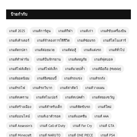
วางแผนสงครามสุดคลาสสิก เล่นฟรี
สนุกทุกยุค
ป้ายกำกับ
เล่นเกมส์ออนไลน์ฟรี Taxi Simulator
สุดยอดเกมจำลองการขับแท็กซี่ที่คุณไม่
เกมส์ 2025
เกมส์การ์ตูน
เกมส์กีฬา
เกมส์เก่า
เกมส์ขับเครื่องบิน
ควรพลาด
เกมส์เค้าเตอร์
เกมส์จำลองการใช้ชีวิต
เกมส์ซ่อมรถ
เกมส์ไดโนเสาร์
เกมส์ตกปลา
เกมส์ต่อยมวย
เกมส์ต่อสู้
เกมส์แต่งรถ
เกมส์ทั่วไป
เล่นเกมส์ออนไลน์ฟรี Monster Truck
เกมส์ทำฟาร์ม
เกมส์ปั่นจักรยาน
เกมส์ผจญภัย
เกมส์ฟุตบอล
Racing เกมแข่งรถบิ๊กฟุตสุดดุเดือด
เกมส์ไฟล์เดียว
เกมส์ไฟล์เล็ก
เกมส์มวยปล้ำ
เกมส์มือถือ (Mobile)
เกมส์ยอดนิยม
เกมส์ยิงซอมบี้
เกมส์รถแข่ง
เกมส์รถถัง
ดาวน์โหลดเกมส์ตกปลา Ultimate
เกมส์รถไฟ
เกมส์รถวิบาก
เกมส์ล่าสัตว์
เกมส์วางแผน
Fishing Simulator | 6.7 GB
เกมส์สงคราม
เกมส์สไนเปอร์
เกมส์สเปคต่ำ
เกมส์สยองขวัญ
เกมส์สร้างเมือง
เกมส์สำหรับเด็ก
เกมส์หัดขับรถ
เกมส์ใหม่
เกมส์ออนไลน์ฟรี Wasteland
Shooters – เกมยิงเอาชีวิตรอดในโลก
เกมส์ออนไลน์
เกมส์เอาตัวรอด
เกมส์แอคชั่น
เกมส์ AAA
หลังวันสิ้นโลก
เกมส์ Assassin's
เกมส์ Call of Duty
เกมส์ Far Cry
เกมส์ GTA
เล่นเกมส์ออนไลน์ฟรี Tiny Crash
เกมส์ Minecraft
เกมส์ NARUTO
เกมส์ ONE PIECE
เกมส์ PS4