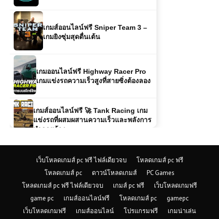
เกมส์ออนไลน์ฟรี Sniper Team 3 –
เกมยิงซุ่มสุดตื่นเต้น
เกมออนไลน์ฟรี Highway Racer Pro
เกมแข่งรถความเร็วสูงที่สายซิ่งต้องลอง
เกมส์ออนไลน์ฟรี 🚀 Tank Racing เกม
แข่งรถที่ผสมผสานความเร็วและพลังการ
ทำลายล้าง
เกมออนไลน์ฟรี Yuyu Hakusho Wars
– ศึกพลังวิญญาณในตำนานการ์ตูนสุด
มันส์
เว็บโหลดเกมส์ pc ฟรี ไฟล์เดียวจบ
โหลดเกมส์ pc ฟรี
โหลดเกมส์ pc
ดาวน์โหลดเกมส์
PC Games
เกมส์ออนไลน์ฟรี Highway Moto –
โหลดเกมส์ pc ฟรี ไฟล์เดียวจบ
เกมส์ pc ฟรี
เว็บโหลดเกมฟรี
สุดมันส์บนทางหลวงแบบไร้ขีดจำกัด
game pc
เกมส์ออนไลน์ฟรี
โหลดเกมส์ pc
gamepc
เว็บโหลดเกมฟรี
เกมส์ออนไลน์
โปรแกรมฟรี
เกมน่าเล่น
เล่นเกมส์ออนไลน์ฟรี Escape Car การ