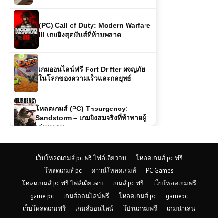
(PC) Call of Duty: Modern Warfare
III เกมยิงสุดมันส์ที่ห้ามพลาด
เกมออนไลน์ฟรี Fort Drifter ผจญภัย
ในโลกของความเร็วและกลยุทธ์
โหลดเกมส์ (PC) Tnsurgency:
Sandstorm – เกมยิงสมจริงที่ท้าทายผู้
เล่นทุกคน
เกมส์ออนไลน์ฟรี Racing Cars เกม
แข่งรถความเร็วสูง สนุกเร้าใจทุกสนาม
เว็บโหลดเกมส์ pc ฟรี ไฟล์เดียวจบ
โหลดเกมส์ pc ฟรี
โหลดเกมส์ pc
ดาวน์โหลดเกมส์
PC Games
เกมส์ออนไลน์ฟรี Mob City เมืองแห่ง
อาชญากรรมในเงามืดของ
โหลดเกมส์ pc ฟรี ไฟล์เดียวจบ
เกมส์ pc ฟรี
เว็บโหลดเกมฟรี
ลอสแองเจลิส
game pc
เกมส์ออนไลน์ฟรี
โหลดเกมส์ pc
gamepc
เว็บโหลดเกมฟรี
เกมส์ออนไลน์
โปรแกรมฟรี
เกมน่าเล่น