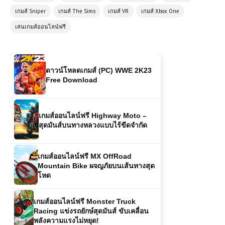
Wing EX – ศึกไฟท์ติ้งสุดมันส์ที่รวมเหล่า
เกมส์ Sniper
เกมส์ The Sims
เกมส์ VR
เกมส์ Xbox One
นักสู้ในตำนาน
เล่นเกมส์ออนไลน์ฟรี
ดาวน์โหลดเกมส์ (PC) WWE 2K23
Free Download
เกมส์ออนไลน์ฟรี Highway Moto –
สุดมันส์บนทางหลวงแบบไร้ขีดจำกัด
เกมส์ออนไลน์ฟรี MX OffRoad
Mountain Bike ผจญภัยบนเส้นทางสุด
โหด
เกมส์ออนไลน์ฟรี Monster Truck
Racing แข่งรถยักษ์สุดมันส์ ขับเคลื่อน
พลังความแรงไม่หยุด!