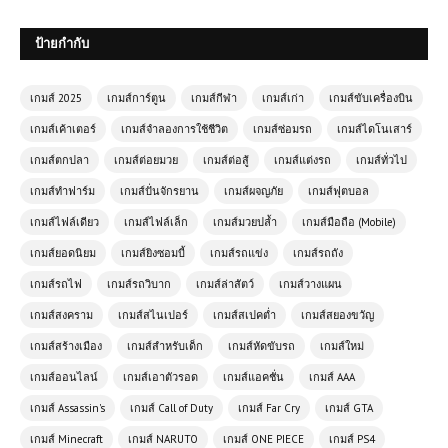
ป้ายกำกับ
เกมส์ 2025
เกมส์การ์ตูน
เกมส์กีฬา
เกมส์เก่า
เกมส์ขับเครื่องบิน
เกมส์เค้าเตอร์
เกมส์จำลองการใช้ชีวิต
เกมส์ซ่อมรถ
เกมส์ไดโนเสาร์
เกมส์ตกปลา
เกมส์ต่อยมวย
เกมส์ต่อสู้
เกมส์แต่งรถ
เกมส์ทั่วไป
เกมส์ทำฟาร์ม
เกมส์ปั่นจักรยาน
เกมส์ผจญภัย
เกมส์ฟุตบอล
เกมส์ไฟล์เดียว
เกมส์ไฟล์เล็ก
เกมส์มวยปล้ำ
เกมส์มือถือ (Mobile)
เกมส์ยอดนิยม
เกมส์ยิงซอมบี้
เกมส์รถแข่ง
เกมส์รถถัง
โหลดเกมส์ (PC) Call of Duty WW
เกมส์รถไฟ
เกมส์รถวิบาก
เกมส์ล่าสัตว์
เกมส์วางแผน
ภาค 2 | 46 GB
เกมส์สงคราม
เกมส์สไนเปอร์
เกมส์สเปคต่ำ
เกมส์สยองขวัญ
เกมส์สร้างเมือง
เกมส์สำหรับเด็ก
เกมส์หัดขับรถ
เกมส์ใหม่
เกมส์ออนไลน์ Rooftop Duel – เกม
เกมส์ออนไลน์
เกมส์เอาตัวรอด
เกมส์แอคชั่น
เกมส์ AAA
แอ็คชั่นต่อสู้บนหลังคาสุดมันส์
เกมส์ Assassin's
เกมส์ Call of Duty
เกมส์ Far Cry
เกมส์ GTA
เกมส์ออนไลน์ฟรี King of Fighters
เกมส์ Minecraft
เกมส์ NARUTO
เกมส์ ONE PIECE
เกมส์ PS4