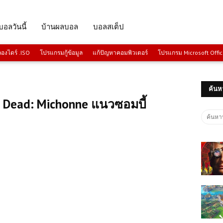
บอลวันนี้
บ้านผลบอล
บอลสเต็ป
งไดร์ .ISO
โปรแกรมกู้ข้อมูล
แก้ปัญหาคอมพิวเตอร์
โปรแกรม Microsoft Offi
ค้นห
 Dead: Michonne แนวซอมบี้