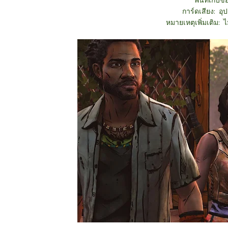
พื้นที่เก็บข
การ์ดเสียง: อุป
หมายเหตุเพิ่มเติม: 