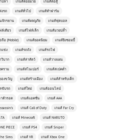
ตกปลา
เกมส์ต่อยมวย
เกมส์ต่อสู้
เกมส์ออนไลน์ฟรี Monster Truck
Mountain Climb ความท้าทายแห่ง
ต่งรถ
เกมส์ทั่วไป
เกมส์ทำฟาร์ม
ขุนเขา
ั่นจักรยาน
เกมส์ผจญภัย
เกมส์ฟุตบอล
เกมส์ออนไลน์ Motorbike Traffic
ฟล์เดียว
เกมส์ไฟล์เล็ก
เกมส์มวยปล้ำ
ความท้าทายบนท้องถนนที่ไม่เคยหยุด
อถือ (Mobile)
เกมส์ยอดนิยม
เกมส์ยิงซอมบี้
นิ่ง
ถแข่ง
เกมส์รถถัง
เกมส์รถไฟ
ถวิบาก
เกมส์ล่าสัตว์
เกมส์วางแผน
เกมส์ออนไลน์ SpartaHoppers เกม
กระโดดผจญภัยสุดมันส์สไตล์สปาร์ตา
สงคราม
เกมส์สไนเปอร์
เกมส์สเปคต่ำ
ยองขวัญ
เกมส์สร้างเมือง
เกมส์สำหรับเด็ก
ัดขับรถ
เกมส์ใหม่
เกมส์ออนไลน์
เกมออนไลน์ฟรี ArmedForces.io เกม
ยิงออนไลน์สุดมันส์แบบเรียลไทม์
อาตัวรอด
เกมส์แอคชั่น
เกมส์ AAA
ssassin's
เกมส์ Call of Duty
เกมส์ Far Cry
โหลดเกมส์ (PC) ฟรี GAME HOUSE
GTA
เกมส์ Minecraft
เกมส์ NARUTO
1.2 เกมสร้างบ้านและจำลองชีวิตที่สนุก
ครบวงจร
ONE PIECE
เกมส์ PS4
เกมส์ Sniper
The Sims
เกมส์ VR
เกมส์ Xbox One