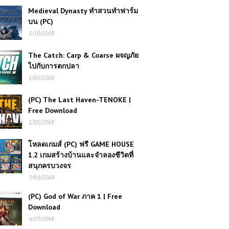
Medieval Dynasty ทำสวนทำฟาร์ม
บน (PC)
5/10/2568
The Catch: Carp & Coarse ผจญภัย
ไปกับการตกปลา
1/05/2568
(PC) The Last Haven-TENOKE |
Free Download
1/05/2568
โหลดเกมส์ (PC) ฟรี GAME HOUSE
1.2 เกมสร้างบ้านและจำลองชีวิตที่
สนุกครบวงจร
7/03/2569
เกมส์ออนไลน์ฟรี Mob City เมืองแห่ง
อาชญากรรมในเงามืดของ
(PC) God of War ภาค 1 | Free
ลอสแองเจลิส
Download
4/27/2568