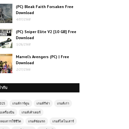
เกมส์ออนไลน์ฟรี Formula 1 Driver เกม
(PC) Bleak Faith Forsaken Free
แข่งรถสุดสมจริง สัมผัสประสบการณ์นัก
แข่ง F1 ตัวจริง
Download
4/07/2568
โหลดเกมส์ PUBG Mobile เอาชีวิต
(PC) Sniper Elite V2 [10 GB] Free
รอดสุดระทึกกลางสมรภูมิแห่งความ
Download
มันส์
5/26/2568
เล่นเกมส์ออนไลน์ฟรี CubeCraft
Marvel’s Avengers (PC) | Free
Survival
Download
2/27/2566
เกมออนไลน์ฟรี Highway Racer Pro
เกมแข่งรถความเร็วสูงที่สายซิ่งต้องลอง
กำกับ
2025
เกมส์การ์ตูน
เกมส์กีฬา
เกมส์เก่า
🚵 MX OffRoad Mountain Bike เกมปั่น
จักรยานสุดมันส์ เล่นฟรี เกมออนไลน์สาย
บเครื่องบิน
เกมส์เค้าเตอร์
ผจญภัยที่ไม่ควรพลาด
ำลองการใช้ชีวิต
เกมส์ซ่อมรถ
เกมส์ไดโนเสาร์