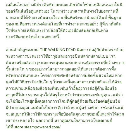
เคลื่อนไหวอย่างมีประสิทธิภาพขณะเดียวกันก็ช่วยเหลือคนนอกในนิ
วออร์ลีนส์หรือดูแลตัวเอง ในระหว่างเกมเราเดินทางไปยังสถานที่
มากมายที่ได้รับแรงบันดาลใจจากพื้นที่จริงของนิวออร์ลีนส์ พื้นฐาน
ของเกมคือการรณรงค์เกมโดยที่เราทำงานหลายอย่าง ผู้ที่เราตัดสิน
ใจที่จะช่วยเหลือและเราปล่อยให้ตัวเองมีอิทธิพลต่อเส้นทาง
ประวัติศาสตร์ต่อไป นอกจากนี้
ส่วนสำคัญของเกม
THE WALKING DEAD
คือการต่อสู้กับฝ่ายตรงข้าม
ระหว่างการปะทะเราใช้อาวุธและอาวุธปืนหลากหลายแบบ เรา
ค้นหาหรือผลิตอาวุธและกระสุนตามระบบงานหัตถกรรมที่กว้างขวาง
ชิ้นส่วนใด ๆ ของอุปกรณ์สามารถถอดออกได้และเราต้องการทั้ง
ทรัพยากรพิเศษและโครงการพิเศษสำหรับการผลิตชิ้นส่วนใหม่ หาก
คุณไม่มีวิธีการป้องกันใด ๆ ในขณะนี้คุณสามารถช่วยตัวเองได้ด้วย
ความช่วยเหลือของสิ่งของที่พบเช่นเก้าอี้ลองการต่อสู้ด้วยมือหรือ
อาวุธที่ไม่บรรจุกระสุนใส่ศัตรูโดยหวังว่าพวกเขาจะข่มขู่คุณ . แม้ว่า
จะไม่มีอะไรหยุดยั้งคุณจากการโจมตีคู่ต่อสู้ด้วยเสียงร้องต่อสู้บนริม
ฝีปากของคุณ แต่มันก็เป็นการดีกว่าถ้าหากผู้สร้างทำการซ่อนเร้นแม้
จะอนุญาตให้เราใช้ลายพรางเพื่อป้องกันคุณจากซอมบี้และทำให้พวก
เขาประหลาดใจ นอกจากนี้ หากคุณสนใจสามารถโหลดเกมส์
ได้ที่
store.steampowered.com/