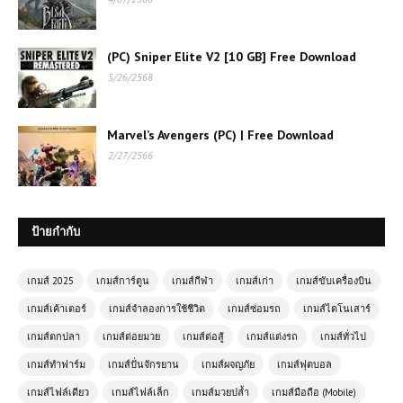
(PC) Sniper Elite V2 [10 GB] Free Download
5/26/2568
Marvel’s Avengers (PC) | Free Download
เกมออนไลน์ฟรี Drift Rider เกมแข่งรถ
2/27/2566
ดริฟต์สุดมันส์ที่สายซิ่งไม่ควรพลาด
เกมส์ออนไลน์ฟรี Idle Dev Startup
ป้ายกำกับ
เกมจำลองสตาร์ทอัพแนว Idle
Simulation
เกมส์ 2025
เกมส์การ์ตูน
เกมส์กีฬา
เกมส์เก่า
เกมส์ขับเครื่องบิน
เกมส์เค้าเตอร์
เกมส์จำลองการใช้ชีวิต
เกมส์ซ่อมรถ
เกมส์ไดโนเสาร์
เกมออนไลน์ฟรี ArmedForces.io เกม
ยิงออนไลน์สุดมันส์แบบเรียลไทม์
เกมส์ตกปลา
เกมส์ต่อยมวย
เกมส์ต่อสู้
เกมส์แต่งรถ
เกมส์ทั่วไป
เกมส์ทำฟาร์ม
เกมส์ปั่นจักรยาน
เกมส์ผจญภัย
เกมส์ฟุตบอล
เกมส์ไฟล์เดียว
เกมส์ไฟล์เล็ก
เกมส์มวยปล้ำ
เกมส์มือถือ (Mobile)
เกมส์ออนไลน์ฟรี 2 Player Crazy