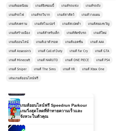
Racer – เกมแข่งรถมันส์สองผู้เล่น
เกมส์ยอดนิยม
เกมส์ยิงซอมบี้
เกมส์รถแข่ง
เกมส์รถถัง
เกมส์รถไฟ
เกมส์รถวิบาก
เกมส์ล่าสัตว์
เกมส์วางแผน
เกมส์สงคราม
เกมส์สไนเปอร์
เกมส์สเปคต่ำ
เกมส์สยองขวัญ
เกมส์ออนไลน์ Stickman Destruction
– เกมต่อสู้สุดมันส์สำหรับแฟนแอ็คชั่น
เกมส์สร้างเมือง
เกมส์สำหรับเด็ก
เกมส์หัดขับรถ
เกมส์ใหม่
เกมส์ออนไลน์
เกมส์เอาตัวรอด
เกมส์แอคชั่น
เกมส์ AAA
เกมส์ออนไลน์ 🚀 Futuristic Racer
เกมส์ Assassin's
เกมส์ Call of Duty
เกมส์ Far Cry
เกมส์ GTA
เกมแข่งรถแห่งอนาคตที่เต็มไปด้วย
ความเร็ว
เกมส์ Minecraft
เกมส์ NARUTO
เกมส์ ONE PIECE
เกมส์ PS4
เกมส์ Sniper
เกมส์ The Sims
เกมส์ VR
เกมส์ Xbox One
เกมออนไลน์ฟรี Tank Arena การต่อสู้
เล่นเกมส์ออนไลน์ฟรี
สุดดุเดือดในสนามรบ
เกมส์ออนไลน์ฟรี Speedrun Parkour
เกมวิ่งสุดโหดที่ท้าทายความเร็วและ
จังหวะในตัวคุณ
เกมส์ออนไลน์ฟรี Geometry Vibes