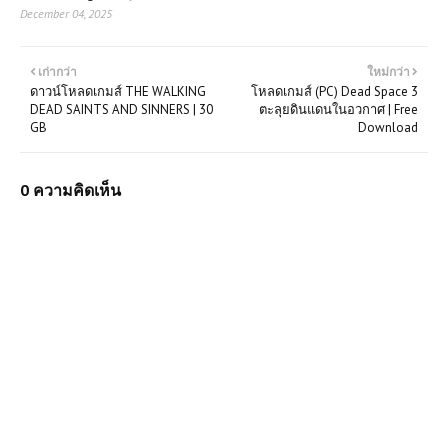
December 04, 2025
เก่ากว่า
ใหม่กว่า
ดาวน์โหลดเกมส์ THE WALKING
โหลดเกมส์ (PC) Dead Space 3
DEAD SAINTS AND SINNERS | 30
ตะลุยดินแดนในอวกาศ | Free
GB
Download
เกมส์ออนไลน์ Battle Royale
0 ความคิดเห็น
Simulator – จำลองสนามรบ เอาชีวิต
รอดเป็นคนสุดท้าย!
โหลดเกมส์ (PC) Grand Theft Auto
San Andreas | Free Download
เกมออนไลน์ฟรี Fort Drifter ผจญภัย
ในโลกของความเร็วและกลยุทธ์