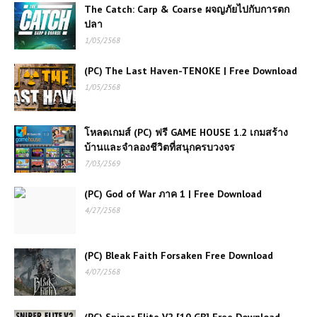
The Catch: Carp & Coarse ผจญภัยไปกับการตก
เกมส์ออนไลน์ Stickman Destruction
ปลา
– เกมต่อสู้สุดมันส์สำหรับแฟนแอ็คชั่น
1/05/2568
(PC) The Last Haven-TENOKE | Free Download
โหลดเกมส์ (PC) Need for Speed
1/05/2568
Underground ภาค 2 ฟรี
โหลดเกมส์ (PC) ฟรี GAME HOUSE 1.2 เกมสร้าง
เกมส์ออนไลน์ฟรี Basket Random
บ้านและจำลองชีวิตที่สนุกครบวงจร
เกมบาสเกตบอลที่เล่นง่าย
7/03/2569
(PC) God of War ภาค 1 | Free Download
เกมส์ออนไลน์ฟรี Truck Racing –
4/27/2568
เกมแข่งรถบรรทุกสุดมันส์
(PC) Bleak Faith Forsaken Free Download
เกมส์ออนไลน์ฟรี Julie Beauty Salon
4/07/2568
เติมเต็มความงามของคุณด้วยบริการมือ
อาชีพ
(PC) Sniper Elite V2 [10 GB] Free Download