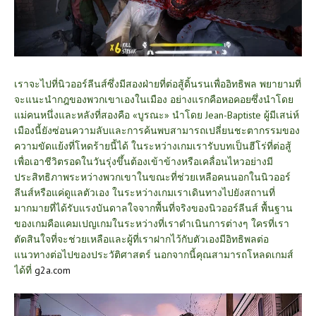
เราจะไปที่นิวออร์ลีนส์ซึ่งมีสองฝ่ายที่ต่อสู้ดิ้นรนเพื่ออิทธิพล พยายามที่
จะแนะนำกฎของพวกเขาเองในเมือง อย่างแรกคือหอคอยซึ่งนำโดย
แม่คนหนึ่งและหลังที่สองคือ «บูรณะ» นำโดย Jean-Baptiste ผู้มีเสน่ห์
เมืองนี้ยังซ่อนความลับและการค้นพบสามารถเปลี่ยนชะตากรรมของ
ความขัดแย้งที่โหดร้ายนี้ได้ ในระหว่างเกมเรารับบทเป็นฮีโร่ที่ต่อสู้
เพื่อเอาชีวิตรอดในวันรุ่งขึ้นต้องเข้าข้างหรือเคลื่อนไหวอย่างมี
ประสิทธิภาพระหว่างพวกเขาในขณะที่ช่วยเหลือคนนอกในนิวออร์
ลีนส์หรือแค่ดูแลตัวเอง ในระหว่างเกมเราเดินทางไปยังสถานที่
มากมายที่ได้รับแรงบันดาลใจจากพื้นที่จริงของนิวออร์ลีนส์ พื้นฐาน
ของเกมคือแคมเปญเกมในระหว่างที่เราดำเนินการต่างๆ ใครที่เรา
ตัดสินใจที่จะช่วยเหลือและผู้ที่เราฝากไว้กับตัวเองมีอิทธิพลต่อ
แนวทางต่อไปของประวัติศาสตร์ นอกจากนี้คุณสามารถโหลดเกมส์
ได้ที่
g2a.com