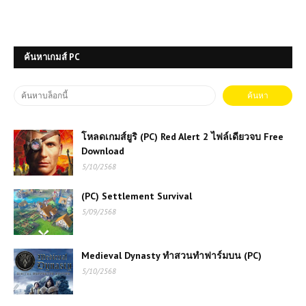
ดาวน์โหลดเกมส์ (PC) WWE 2K23
Free Download
ค้นหาเกมส์ PC
เกมส์ออนไลน์ SpartaHoppers เกม
กระโดดผจญภัยสุดมันส์สไตล์สปาร์ตา
เกมส์ออนไลน์ Fairy Tail vs One
โหลดเกมส์ยูริ (PC) Red Alert 2 ไฟล์เดียวจบ Free
Piece 1.1 การต่อสู้แห่งมิตรภาพและ
Download
การผจญภัย
5/10/2568
เกมส์ออนไลน์ฟรี Crazy Drifter เกม
(PC) Settlement Survival
แข่งรถดริฟท์สุดมันส์ที่สายซิ่งต้องลอง
5/09/2568
🔥
เกมส์ออนไลน์ฟรี Dragon Ball: Fierce
Medieval Dynasty ทำสวนทำฟาร์มบน (PC)
Fighting 5 – ศึกดราก้อนบอลภาคต่อสุด
5/10/2568
มันส์