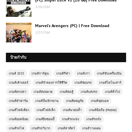
เกมส์ออนไลน์ Bus Simulator 3D เกม
5/26/2568
ขับรถบัสสมจริงที่ท้าทายฝีมือการขับขี
Marvel’s Avengers (PC) | Free Download
เกมออนไลน์ฟรี Jacks Village แหล่ง
2/27/2566
ช็อปปิ้งและไลฟ์สไตล์ที่คุณไม่ควรพลาด
ป้ายกำกับ
(PC) Call of Duty: Modern Warfare
III เกมยิงสุดมันส์ที่ห้ามพลาด
เกมส์ 2025
เกมส์การ์ตูน
เกมส์กีฬา
เกมส์เก่า
เกมส์ขับเครื่องบิน
(PC) The Elder Scrolls V Skyrim
เกมส์เค้าเตอร์
เกมส์จำลองการใช้ชีวิต
เกมส์ซ่อมรถ
เกมส์ไดโนเสาร์
Special Edition | ตำนานแห่งดราโกนิ
เกมส์ตกปลา
เกมส์ต่อยมวย
เกมส์ต่อสู้
เกมส์แต่งรถ
เกมส์ทั่วไป
บอร์น
เกมส์ทำฟาร์ม
เกมส์ปั่นจักรยาน
เกมส์ผจญภัย
เกมส์ฟุตบอล
เกมส์ออนไลน์เล่นฟรี Monster Truck
เกมส์ไฟล์เดียว
เกมส์ไฟล์เล็ก
เกมส์มวยปล้ำ
เกมส์มือถือ (Mobile)
City Parking: เกมขับรถบิ๊กฟุตสุดมันส์
เกมส์ยอดนิยม
เกมส์ยิงซอมบี้
เกมส์รถแข่ง
เกมส์รถถัง
ในเมือง
เกมส์รถไฟ
เกมส์รถวิบาก
เกมส์ล่าสัตว์
เกมส์วางแผน