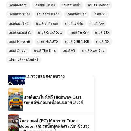
เกมส์ออนไลน์ฟรี Dead Rails:
เกมส์สงคราม
เกมส์สไนเปอร์
เกมส์สเปคต่ำ
เกมส์สยองขวัญ
Guardian of the Frontier – เกมรถไฟ
เกมส์สร้างเมือง
แอ็กชันสุดมันส์
เกมส์สำหรับเด็ก
เกมส์หัดขับรถ
เกมส์ใหม่
เกมส์ออนไลน์
เกมส์เอาตัวรอด
เกมส์แอคชั่น
เกมส์ AAA
เล่นเกมส์ออนไลน์ฟรี Rescue
เกมส์ Assassin's
เกมส์ Call of Duty
เกมส์ Far Cry
เกมส์ GTA
Helicopter ฮีโร่แห่งท้องฟ้า บินช่วยชีวิต
ในทุกสถานการณ์
เกมส์ Minecraft
เกมส์ NARUTO
เกมส์ ONE PIECE
เกมส์ PS4
เกมส์ Sniper
เกมส์ The Sims
เกมส์ VR
เกมส์ Xbox One
เกมส์ออนไลน์ฟรี Geometry Vibes
เล่นเกมส์ออนไลน์ฟรี
แนววิ่งหลบสิ่งกีดขวาง
เกมส์ออนไลน์ฟรี Highway Cars
รถยนต์ที่เกิดมาเพื่อถนนสายไฮเวย์
โหลดเกมส์ (PC) Monster Truck
Booster เกมรถบิ๊กฟุตพลังระเบิด ซิ่งแรง
สะใจบนทุกสนามสุดโหด