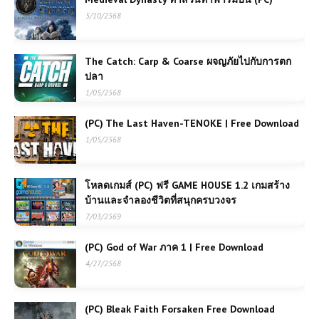
5/10/2568
The Catch: Carp & Coarse ผจญภัยไปกับการตก
ปลา
1/05/2568
(PC) The Last Haven-TENOKE | Free Download
1/05/2568
โหลดเกมส์ (PC) ฟรี GAME HOUSE 1.2 เกมสร้าง
บ้านและจำลองชีวิตที่สนุกครบวงจร
7/03/2569
(PC) God of War ภาค 1 | Free Download
4/27/2568
(PC) Bleak Faith Forsaken Free Download