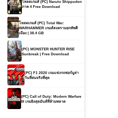
โหลดเกมส์ (PC) Total War:
WARHAMMER เกมส์สงครามยกทัพตี
เมือง | 38.4 GB
(PC) MONSTER HUNTER RISE
Sunbreak | Free Download
(PC) F1 2020 เกมแข่งรถฟอร์มูล่า
วันที่สมจริงที่สุด
(PC) Call of Duty: Modern Warfare
III เกมยิงสุดมันส์ที่ห้ามพลาด