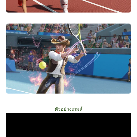
ตัวอย่างเกมส์