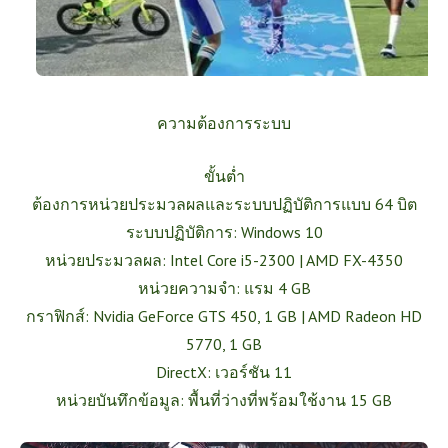
ความต้องการระบบ
ขั้นต่ำ
ต้องการหน่วยประมวลผลและระบบปฏิบัติการแบบ 64 บิต
ระบบปฏิบัติการ: Windows 10
หน่วยประมวลผล: Intel Core i5-2300 | AMD FX-4350
หน่วยความจำ: แรม 4 GB
กราฟิกส์: Nvidia GeForce GTS 450, 1 GB | AMD Radeon HD
5770, 1 GB
DirectX: เวอร์ชัน 11
หน่วยบันทึกข้อมูล: พื้นที่ว่างที่พร้อมใช้งาน 15 GB