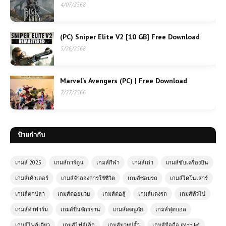
4/07/2568
(PC) Sniper Elite V2 [10 GB] Free Download
5/26/2568
Marvel’s Avengers (PC) | Free Download
2/27/2566
ป้ายกำกับ
เกมส์ 2025
เกมส์การ์ตูน
เกมส์กีฬา
เกมส์เก่า
เกมส์ขับเครื่องบิน
เกมส์เค้าเตอร์
เกมส์จำลองการใช้ชีวิต
เกมส์ซ่อมรถ
เกมส์ไดโนเสาร์
เกมส์ตกปลา
เกมส์ต่อยมวย
เกมส์ต่อสู้
เกมส์แต่งรถ
เกมส์ทั่วไป
เกมส์ทำฟาร์ม
เกมส์ปั่นจักรยาน
เกมส์ผจญภัย
เกมส์ฟุตบอล
เกมส์ไฟล์เดียว
เกมส์ไฟล์เล็ก
เกมส์มวยปล้ำ
เกมส์มือถือ (Mobile)