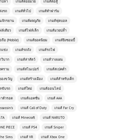
ตกปลา
เกมส์ต่อยมวย
เกมส์ต่อสู้
เล่นเกมส์ออนไลน์ฟรี Escape Car การ
ผจญภัยท่องเที่ยวแบบใหม่ที่ไม่เหมือน
ต่งรถ
เกมส์ทั่วไป
เกมส์ทำฟาร์ม
ใคร
ั่นจักรยาน
เกมส์ผจญภัย
เกมส์ฟุตบอล
เกมส์ออนไลน์ฟรี 🚀
Tank Racing เกมแข่ง
ฟล์เดียว
เกมส์ไฟล์เล็ก
เกมส์มวยปล้ำ
รถที่ผสมผสาน
อถือ (Mobile)
เกมส์ยอดนิยม
เกมส์ยิงซอมบี้
ความเร็วและพลังการ
ทำลายล้าง
ถแข่ง
เกมส์รถถัง
เกมส์รถไฟ
ถวิบาก
เกมส์ล่าสัตว์
เกมส์วางแผน
เกมออนไลน์ฟรี Drift Rider เกมแข่งรถ
ดริฟต์สุดมันส์ที่สายซิ่งไม่ควรพลาด
สงคราม
เกมส์สไนเปอร์
เกมส์สเปคต่ำ
ยองขวัญ
เกมส์สร้างเมือง
เกมส์สำหรับเด็ก
ัดขับรถ
เกมส์ใหม่
เกมส์ออนไลน์
เกมส์ออนไลน์ฟรี Car Wash ทำความ
สะอาดรถครบวงจรด้วยมืออาชีพ
อาตัวรอด
เกมส์แอคชั่น
เกมส์ AAA
ssassin's
เกมส์ Call of Duty
เกมส์ Far Cry
เกมส์ออนไลน์ฟรี Monster Truck Dirt
GTA
เกมส์ Minecraft
เกมส์ NARUTO
Rally การแข่งขันสุดมันส์ที่ไม่ควร
พลาด
ONE PIECE
เกมส์ PS4
เกมส์ Sniper
The Sims
เกมส์ VR
เกมส์ Xbox One