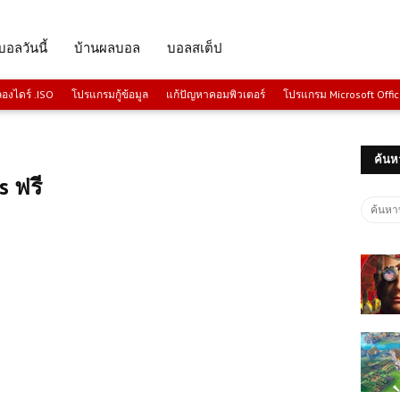
บอลวันนี้
บ้านผลบอล
บอลสเต็ป
งไดร์ .ISO
โปรแกรมกู้ข้อมูล
แก้ปัญหาคอมพิวเตอร์
โปรแกรม Microsoft Offi
ค้นห
s ฟรี