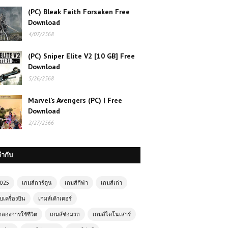
เกมส์ออนไลน์ฟรี Julie Beauty Salon
(PC) Bleak Faith Forsaken Free
เติมเต็มความงามของคุณด้วยบริการมือ
อาชีพ
Download
4/07/2568
เกมส์ออนไลน์ Archer Hero – ฮีโร่นัก
(PC) Sniper Elite V2 [10 GB] Free
ธนูพิชิตศัตรูด้วยปลายนิ้ว
Download
5/26/2568
เกมส์ออนไลน์ Dragon Ball Fierce
Marvel’s Avengers (PC) | Free
Fighting 2.6 – ศึกดราก้อนบอลใน
Download
ตำนานเวอร์ชันอัปเกรด
2/27/2566
เกมส์ออนไลน์ฟรี Crazy Car Arena
สนุกสุดมันส์กับสนามประลองรถสุดโหด
กำกับ
2025
เกมส์การ์ตูน
เกมส์กีฬา
เกมส์เก่า
เกมส์ออนไลน์ฟรี Monster Truck
Mountain Climb ความท้าทายแห่ง
บเครื่องบิน
เกมส์เค้าเตอร์
ขุนเขา
ำลองการใช้ชีวิต
เกมส์ซ่อมรถ
เกมส์ไดโนเสาร์