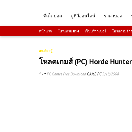
ทีเด็ดบอล
ดูทีวีออนไลน์
ราคาบอล
หน้าแรก
โปรแกรม IDM
เว็บบร์าวเซอร์
โปรแกรมจำลอ
เกมส์ต่อสู้
โหลดเกมส์ (PC) Horde Hunter
^ - ^
PC Games Free Download
GAME PC
5/18/2568