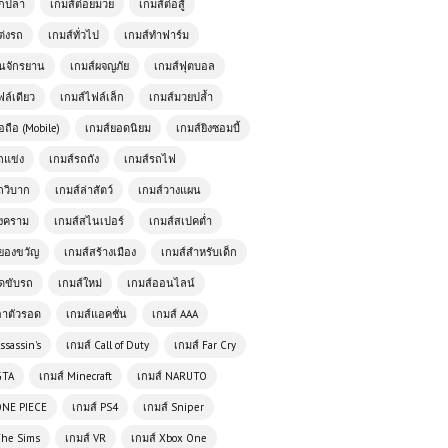
ตกปลา
เกมส์ต่อยมวย
เกมส์ต่อสู้
ต่งรถ
เกมส์ทั่วไป
เกมส์ทำฟาร์ม
ั่นจักรยาน
เกมส์ผจญภัย
เกมส์ฟุตบอล
ฟล์เดียว
เกมส์ไฟล์เล็ก
เกมส์มวยปล้ำ
อถือ (Mobile)
เกมส์ยอดนิยม
เกมส์ยิงซอมบี้
ถแข่ง
เกมส์รถถัง
เกมส์รถไฟ
ถวิบาก
เกมส์ล่าสัตว์
เกมส์วางแผน
เล่นเกมส์ออนไลน์ฟรี Storm City
สงคราม
เกมส์สไนเปอร์
เกมส์สเปคต่ำ
Mafia
ยองขวัญ
เกมส์สร้างเมือง
เกมส์สำหรับเด็ก
ัดขับรถ
เกมส์ใหม่
เกมส์ออนไลน์
เล่นเกมส์ออนไลน์ฟรี Monster Truck
อาตัวรอด
เกมส์แอคชั่น
เกมส์ AAA
Racing เกมแข่งรถบิ๊กฟุตสุดดุเดือด
ssassin's
เกมส์ Call of Duty
เกมส์ Far Cry
GTA
เกมส์ Minecraft
เกมส์ NARUTO
เกมส์ออนไลน์ฟรี Zombie Road:
Shooter with Destruction – เกมยิง
ONE PIECE
เกมส์ PS4
เกมส์ Sniper
ซอมบี้สุดมันส์
The Sims
เกมส์ VR
เกมส์ Xbox One