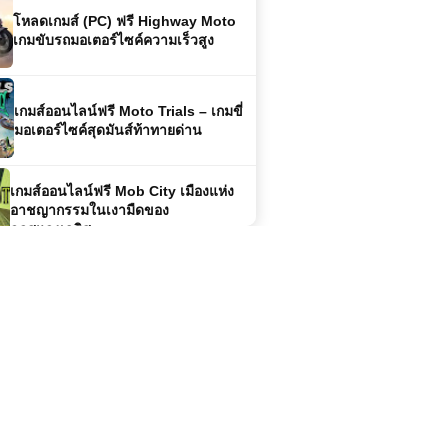
เกมส์ออนไลน์ฟรี Moto Trials – เกมขี่
มอเตอร์ไซค์สุดมันส์ท้าทายด่าน
เกมส์ออนไลน์ฟรี Mob City เมืองแห่ง
อาชญากรรมในเงามืดของ
ลอสแองเจลิส
เกมส์ออนไลน์ฟรี Dark Ninja Hanjo
การผจญภัยของนินจามืดสุดลึกลับ
โหลดเกมส์ (PC) Tnsurgency:
Sandstorm – เกมยิงสมจริงที่ท้าทายผู้
เล่นทุกคน
เกมส์ออนไลน์ฟรี Crazy Karts การ
แข่งขันโกคาร์ทสุดมันส์ที่เต็มไปด้วย
ความบ้าระห่ำ