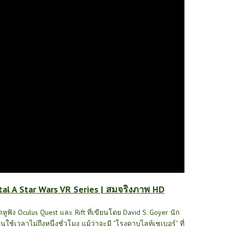
al A Star Wars VR Series | สมจริงภาพ HD
ดหูฟัง Oculus Quest และ Rift ที่เขียนโดย David S. Goyer นัก
เวลาไม่ถึงหนึ่งชั่วโมง แม้ว่าจะมี “โรงดาบไลท์เซเบอร์” ที่