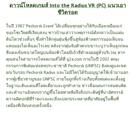
ดาวน์โหลดเกมส์ Into the Radius VR (PC) แนวเอา
ชีวิตรอด
ในปี 1987 'Pechorsk Event' ได้เปลี่ยนทุกอย่างให้กับเมืองเหมืองแร่
ของโซเวียตที่เงียบสงบ ชาวบ้านเล่าว่าเหตุการณ์ดังกล่าวเป็นแผ่น
ดินไหวช่วงสั้นๆ ซึ่งทำให้กลุ่มฝุ่นฟุ้งขึ้นสู่ท้องฟ้าลดการมองเห็นจน
แทบมองไม่เห็นอะไรเลย หลังจากฝุ่นจับตัวพวกเขาระบุว่าเห็นลูกกลม
สีแดงเข้มขนาดใหญ่บนท้องฟ้าโดยมีเถ้าสีดำลอยอยู่ทั่วบริเวณ
หาก
คุณสนใจสามารถโหลดเกมส์ได้ที่
g2a.com
ภายในปี 2002 คณะ
กรรมการพิเศษแห่งสหประชาชาติ Pechorsk (UNPSC) ยังคงดูแลเขต
ยกเว้นรอบ Pechorsk Radius และไม่มีใครได้รับอนุญาตให้เข้ามานอก
จากผู้เชี่ยวชาญของ UNPSC ภายในถูกทิ้งร้างเกือบทั้งหมดและตั้งอยู่
ในฐานะดินแดนที่โดดเดี่ยวและถูกทำลาย ข่าวลือแผนการสมคบคิด
และตำนานยังคงปรากฏขึ้นโดยพาดพิงถึงสิ่งประดิษฐ์ที่น่าอัศจรรย์
ความผิดปกติที่ร้ายแรงและสิ่งแปลกประหลาดที่อาศัยอยู่ในพื้นที่
เหมืองที่เงียบสงบครั้งหนึ่ง