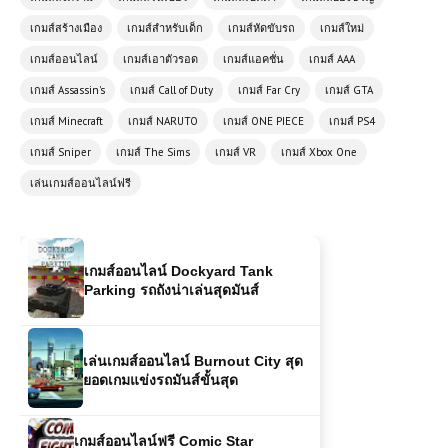
เกมออนไลน์ฟรี Soccer Random แนว
ฟุตบอลสุดฮาที่ผสมผสานความบันเทิง
เกมส์สร้างเมือง
เกมส์สำหรับเด็ก
เกมส์หัดขับรถ
เกมส์ใหม่
เกมส์ออนไลน์
เกมส์เอาตัวรอด
เกมส์แอคชั่น
เกมส์ AAA
เกมส์ออนไลน์ฟรี Basketball Slam
เกมส์ Assassin's
เกมส์ Call of Duty
เกมส์ Far Cry
เกมส์ GTA
Dunk – เกมบาสเกตบอลท้าทายและ
เกมส์ Minecraft
เกมส์ NARUTO
เกมส์ ONE PIECE
เกมส์ PS4
มันส์สุด ๆ
เกมส์ Sniper
เกมส์ The Sims
เกมส์ VR
เกมส์ Xbox One
เล่นเกมส์ออนไลน์ฟรี
เกมส์ออนไลน์ Dockyard Tank
Parking รถถังน่าเล่นสุดมันส์
เล่นเกมส์ออนไลน์ Burnout City สุด
ยอดเกมแข่งรถมันส์ขั้นสุด
เกมส์ออนไลน์ฟรี Comic Star
Fighting 3.3 – เกมต่อสู้สุดมันส์ในโลก
การ์ตูน