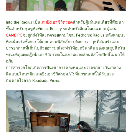
Into the Radius เป็น
เกมยิงเอาชีวิตรอด
สำหรับผู้เล่นคนเดียวที่พัฒนา
ขึ้นสำหรับชุดหูฟังVirtual Reality ระดับพรีเมียมโดยเฉพาะ ผู้เล่น
GAME PC
จะถูกส่งให้สะกดรอยตามโซน Pechorsk Radius หลังหายนะ
ที่เหนือจริงซึ่งการโต้ตอบตามฟิสิกส์การจัดการอาวุธที่สมจริงและ
บรรยากาศที่เต็มไปด้วยอารมณ์จะทำให้อะดรีนาลีนของคุณสูบฉีดใน
ขณะที่คุณต่อสู้เพื่อเอาชีวิตรอดในสภาพแวดล้อมดิสโทเปียที่ไม่น่าให้
อภัย
การสำรวจโลกเปิดการปีนเขาการล่องหนและวงจรกลางวัน/กลาง
คืนแบบไดนามิก เกมยิงเอาชีวิตรอด VR ที่น่าขนลุกนี้ได้รับแรง
บันดาลใจจาก 'Roadside Picnic'