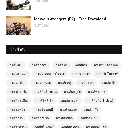
5/26/2568
Marvel’s Avengers (PC) | Free Download
2/27/2566
ป้ายกำกับ
เกมส์ 2025
เกมส์การ์ตูน
เกมส์กีฬา
เกมส์เก่า
เกมส์ขับเครื่องบิน
เกมส์เค้าเตอร์
เกมส์จำลองการใช้ชีวิต
เกมส์ซ่อมรถ
เกมส์ไดโนเสาร์
เกมส์ตกปลา
เกมส์ต่อยมวย
เกมส์ต่อสู้
เกมส์แต่งรถ
เกมส์ทั่วไป
เกมส์ทำฟาร์ม
เกมส์ปั่นจักรยาน
เกมส์ผจญภัย
เกมส์ฟุตบอล
เกมส์ไฟล์เดียว
เกมส์ไฟล์เล็ก
เกมส์มวยปล้ำ
เกมส์มือถือ (Mobile)
เกมส์ออนไลน์ฟรี Julie Beauty Salon
เติมเต็มความงามของคุณด้วยบริการมือ
เกมส์ยอดนิยม
เกมส์ยิงซอมบี้
เกมส์รถแข่ง
เกมส์รถถัง
อาชีพ
เกมส์รถไฟ
เกมส์รถวิบาก
เกมส์ล่าสัตว์
เกมส์วางแผน
เกมส์สงคราม
เกมส์สไนเปอร์
เกมส์สเปคต่ำ
เกมส์สยองขวัญ