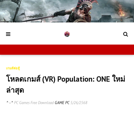
เกมส์ต่อสู้
โหลดเกมส์ (VR) Population: ONE ใหม่
ล่าสุด
^ - ^
PC Games Free Download
GAME PC
5/26/2568