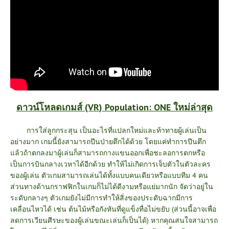
ดาวน์โหลดเกมส์ (VR) Population: ONE ใหม่ล่าสุด
การใส่ลูกกระสุน เป็นอะไรที่แปลกใหม่และท้าทายผู้เล่นเป็น
อย่างมาก เกมนี้ยังสามารถปีนป่ายตึกได้ด้วย โดยแค่ทำการปีนตึก
แล้วถ้าตกลงมาผู้เล่นก็สามารถกางแขนออกเพื่อชะลอการตกหรือ
เป็นการบินกลางเวหาได้อีกด้วย ทำให้ไม่เกิดการเจ็บตัวในตัวละคร
ของผู้เล่น ตัวเกมสามารถเล่นได้ทั้งแบบคนเดียวหรือแบบทีม 4 คน
ส่วนทางด้านกราฟฟิกในเกมก็ไม่ได้ดีงามหรือแย่มากนัก จัดว่าอยู่ใน
ระดับกลางๆ ตัวเกมยังไม่มีการทำให้สิ่งของประดับฉากมีการ
เคลื่อนไหวได้ เช่น ต้นไม้หรือกังหันที่ดูแข็งทื่อไม่ขยับ (ส่วนนี้อาจเพื่อ
ลดการเวียนศีรษะของผู้เล่นขณะเล่นก็เป็นได้) หากคุณสนใจสามารถ