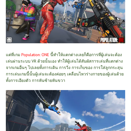
แต่ที่เกม
Population: ONE
นี้ทำให้แตกต่างเลยก็คือการที่ผู้เล่นจะต้อง
เล่นผ่านระบบ VR ด้วยนั้นเอง ทำให้ผู้เล่นได้สัมผัสการเล่นที่แตกต่าง
จากเกมอื่นๆ ไปเลยทั้งการเดิน การวิ่ง การเก็บของ การใส่ลูกกระสุน
การเล่นเกมนี้นั้นผู้เล่นจะต้องค่อยๆ เคลื่อนไหวร่างกายของผู้เล่นด้วย
ทั้งการเอียงตัว การหันซ้ายหันขวา