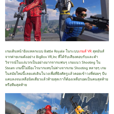
เกมเดินหน้ายิงแหลกแบบ Battle Royale ในระบบ
เกมส์ VR
สุดมันส์
จากค่ายเกมดังอย่าง BigBox VR,Inc ที่ได้รับเสียงตอบรับและคำ
วิจารณ์ในแง่บวกเป็นอย่างมากจากแฟนๆ เกมแนว Shooting ใน
Steam เกมนี้ไม่มีอะไรมากแทบไม่ต่างจากเกม Shooting หลายๆ เกม
ในสมัยใหม่นี้เลยแค่เดินในวงเพื่อที่ยิงศัตรูแล้วคอยเข้าวงที่ค่อยๆ บีบ
แคบลงจนเหลือนิดเดียวแล้วท้ายสุดเราก็ต้องเหลือรอดเป็นคนสุดท้าย
หรือทีมสุดท้าย