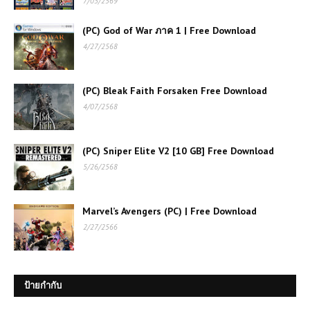
7/03/2569
(PC) God of War ภาค 1 | Free Download
4/27/2568
(PC) Bleak Faith Forsaken Free Download
4/07/2568
(PC) Sniper Elite V2 [10 GB] Free Download
5/26/2568
Marvel’s Avengers (PC) | Free Download
2/27/2566
ป้ายกำกับ