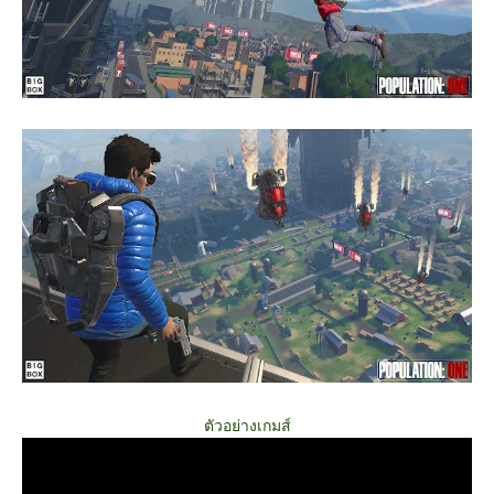
ตัวอย่างเกมส์