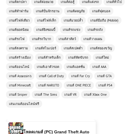
Sasuke – สุดยอดนักสู้จากโลกอนิเมะ
เกมส์ตกปลา
เกมส์ต่อยมวย
เกมส์ต่อสู้
เกมส์แต่งรถ
เกมส์ทั่วไป
เกมส์ทำฟาร์ม
เกมส์ปั่นจักรยาน
เกมส์ผจญภัย
เกมส์ฟุตบอล
เกมส์ออนไลน์ฟรี Grand Extreme
เกมส์ไฟล์เดียว
เกมส์ไฟล์เล็ก
เกมส์มวยปล้ำ
เกมส์มือถือ (Mobile)
Racing เกมแข่งรถสุดมันส์แบบเต็มส
เกมส์ยอดนิยม
เกมส์ยิงซอมบี้
เกมส์รถแข่ง
เกมส์รถถัง
ปีด
เกมส์รถไฟ
เกมส์รถวิบาก
เกมส์ล่าสัตว์
เกมส์วางแผน
เกมส์ออนไลน์ฟรี Julie Beauty Salon
เกมส์สงคราม
เกมส์สไนเปอร์
เกมส์สเปคต่ำ
เกมส์สยองขวัญ
เติมเต็มความงามของคุณด้วยบริการมือ
เกมส์สร้างเมือง
อาชีพ
เกมส์สำหรับเด็ก
เกมส์หัดขับรถ
เกมส์ใหม่
เกมส์ออนไลน์
เกมส์เอาตัวรอด
เกมส์แอคชั่น
เกมส์ AAA
⚔️ Stickman Kombat 2D เกมต่อสู้สุด
เกมส์ Assassin's
เกมส์ Call of Duty
เกมส์ Far Cry
เกมส์ GTA
มันส์ เล่นฟรี เล่นฟรีบนเว็บ โหลดเร็ว
เล่นสนุกทุกเวลา
เกมส์ Minecraft
เกมส์ NARUTO
เกมส์ ONE PIECE
เกมส์ PS4
เกมส์ Sniper
เกมส์ The Sims
เกมส์ VR
เกมส์ Xbox One
เกมส์ออนไลน์ Blocky Parkour Ninja
เล่นเกมส์ออนไลน์ฟรี
ผจญภัยสุดมันส์ในโลกบล็อก
โหลดเกมส์ (PC) Grand Theft Auto