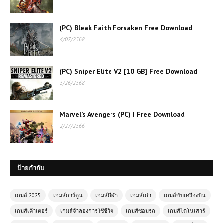
(PC) Bleak Faith Forsaken Free Download
4/07/2568
(PC) Sniper Elite V2 [10 GB] Free Download
เกมส์ออนไลน์ฟรี CobraZ.io Classic
5/26/2568
สนุกไม่รู้จบกับเกมงูออนไลน์สุดคลาสสิก
Marvel’s Avengers (PC) | Free Download
โหลดเกมส์ (PC) Ace Combat 7 |
2/27/2566
Free download
ป้ายกำกับ
เกมออนไลน์ฟรี Fort Drifter ผจญภัย
ในโลกของความเร็วและกลยุทธ์
เกมส์ 2025
เกมส์การ์ตูน
เกมส์กีฬา
เกมส์เก่า
เกมส์ขับเครื่องบิน
เกมส์เค้าเตอร์
เกมส์จำลองการใช้ชีวิต
เกมส์ซ่อมรถ
เกมส์ไดโนเสาร์
เกมส์ออนไลน์ Anime Fighters CR