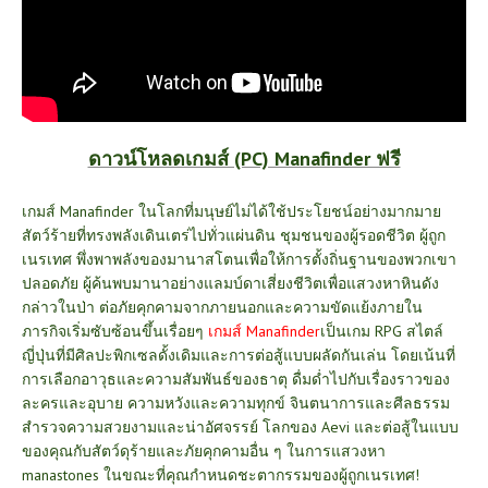
ดาวน์โหลดเกมส์ (PC) Manafinder ฟรี
เกมส์ Manafinder ในโลกที่มนุษย์ไม่ได้ใช้ประโยชน์อย่างมากมาย
สัตว์ร้ายที่ทรงพลังเดินเตร่ไปทั่วแผ่นดิน ชุมชนของผู้รอดชีวิต ผู้ถูก
เนรเทศ พึ่งพาพลังของมานาสโตนเพื่อให้การตั้งถิ่นฐานของพวกเขา
ปลอดภัย ผู้ค้นพบมานาอย่างแลมบ์ดาเสี่ยงชีวิตเพื่อแสวงหาหินดัง
กล่าวในป่า ต่อภัยคุกคามจากภายนอกและความขัดแย้งภายใน
ภารกิจเริ่มซับซ้อนขึ้นเรื่อยๆ
เกมส์ Manafinder
เป็นเกม RPG สไตล์
ญี่ปุ่นที่มีศิลปะพิกเซลดั้งเดิมและการต่อสู้แบบผลัดกันเล่น โดยเน้นที่
การเลือกอาวุธและความสัมพันธ์ของธาตุ ดื่มด่ำไปกับเรื่องราวของ
ละครและอุบาย ความหวังและความทุกข์ จินตนาการและศีลธรรม
สำรวจความสวยงามและน่าอัศจรรย์ โลกของ Aevi และต่อสู้ในแบบ
ของคุณกับสัตว์ดุร้ายและภัยคุกคามอื่น ๆ ในการแสวงหา
manastones ในขณะที่คุณกำหนดชะตากรรมของผู้ถูกเนรเทศ!