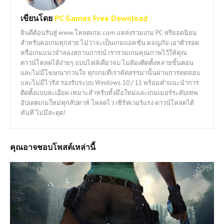
เขียนโดย
PC Games Free Download
ยินดีต้อนรับสู่ www.โหลดเกม.com แหล่งรวมเกม PC ฟรียอดนิยม
สำหรับคอเกมทุกสาย ไม่ว่าจะเป็นเกมแอคชั่น ผจญภัย เอาตัวรอด
หรือเกมแนวจำลองสถานการณ์ เรารวมเกมคุณภาพไว้ให้คุณ
ดาวน์โหลดได้ง่ายๆ แบบไฟล์เดียวจบ ไม่ต้องติดตั้งหลายขั้นตอน
และไม่มีโฆษณากวนใจ ทุกเกมที่เราคัดสรรมานั้นผ่านการทดสอบ
และไม่มีไวรัส รองรับระบบ Windows 10 / 11 พร้อมคำแนะนำการ
ติดตั้งแบบละเอียด เหมาะสำหรับทั้งมือใหม่และเกมเมอร์ระดับเทพ
อัปเดตเกมใหม่ทุกสัปดาห์ โหลดไว เซิร์ฟเวอร์แรง ดาวน์โหลดได้
ทันที ไม่มีสะดุด!
คุณอาจชอบโพสต์เหล่านี้