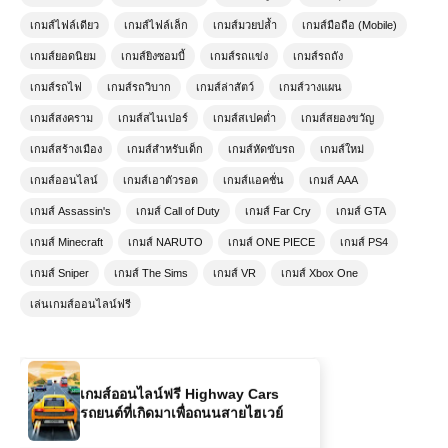
เกมส์ไฟล์เดียว
เกมส์ไฟล์เล็ก
เกมส์มวยปล้ำ
เกมส์มือถือ (Mobile)
เกมส์ออนไลน์ฟรี Army Combat
ศิลปะแห่งการรบของกองทัพ
เกมส์ยอดนิยม
เกมส์ยิงซอมบี้
เกมส์รถแข่ง
เกมส์รถถัง
เกมส์รถไฟ
เกมส์รถวิบาก
เกมส์ล่าสัตว์
เกมส์วางแผน
เกมส์ออนไลน์ฟรี Idle Dev Startup
เกมส์สงคราม
เกมส์สไนเปอร์
เกมส์สเปคต่ำ
เกมส์สยองขวัญ
เกมจำลองสตาร์ทอัพแนว Idle
Simulation
เกมส์สร้างเมือง
เกมส์สำหรับเด็ก
เกมส์หัดขับรถ
เกมส์ใหม่
เกมส์ออนไลน์
เกมส์เอาตัวรอด
เกมส์แอคชั่น
เกมส์ AAA
เกมส์ออนไลน์ฟรี Dragon Ball: Fierce
เกมส์ Assassin's
เกมส์ Call of Duty
เกมส์ Far Cry
เกมส์ GTA
Fighting 5 – ศึกดราก้อนบอลภาคต่อสุด
มันส์
เกมส์ Minecraft
เกมส์ NARUTO
เกมส์ ONE PIECE
เกมส์ PS4
เกมส์ Sniper
เกมส์ The Sims
เกมส์ VR
เกมส์ Xbox One
เกมส์ออนไลน์ Stickman Destruction
เล่นเกมส์ออนไลน์ฟรี
– เกมต่อสู้สุดมันส์สำหรับแฟนแอ็คชั่น
เกมส์ออนไลน์ฟรี Highway Cars
รถยนต์ที่เกิดมาเพื่อถนนสายไฮเวย์