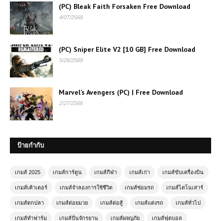
(PC) Bleak Faith Forsaken Free Download
4/07/2568
(PC) Sniper Elite V2 [10 GB] Free Download
5/26/2568
Marvel’s Avengers (PC) | Free Download
(PC) MONSTER HUNTER RISE
2/27/2566
Sunbreak | Free Download
ป้ายกำกับ
เกมส์ออนไลน์ฟรี Moto Trials – เกมขี่
มอเตอร์ไซค์สุดมันส์ท้าทายด่าน
เกมส์ 2025
เกมส์การ์ตูน
เกมส์กีฬา
เกมส์เก่า
เกมส์ขับเครื่องบิน
เกมส์ออนไลน์ 🚀 Futuristic Racer
เกมส์เค้าเตอร์
เกมส์จำลองการใช้ชีวิต
เกมส์ซ่อมรถ
เกมส์ไดโนเสาร์
เกมแข่งรถแห่งอนาคตที่เต็มไปด้วย
เกมส์ตกปลา
เกมส์ต่อยมวย
เกมส์ต่อสู้
เกมส์แต่งรถ
เกมส์ทั่วไป
ความเร็ว
เกมส์ทำฟาร์ม
เกมส์ปั่นจักรยาน
เกมส์ผจญภัย
เกมส์ฟุตบอล