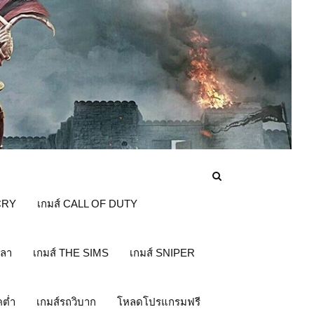
CRY
เกมส์ CALL OF DUTY
ปลา
เกมส์ THE SIMS
เกมส์ SNIPER
คต่ำ
เกมส์รถวิบาก
โหลดโปรแกรมฟรี