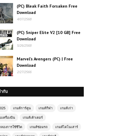
(PC) Bleak Faith Forsaken Free
Download
4/07/2568
(PC) Sniper Elite V2 [10 GB] Free
Download
5/26/2568
Marvel’s Avengers (PC) | Free
Download
2/27/2566
กำกับ
2025
เกมส์การ์ตูน
เกมส์กีฬา
เกมส์เก่า
บเครื่องบิน
เกมส์เค้าเตอร์
ำลองการใช้ชีวิต
เกมส์ซ่อมรถ
เกมส์ไดโนเสาร์