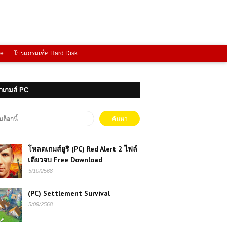
ce
โปรแกรมเช็ค Hard Disk
าเกมส์ PC
โหลดเกมส์ยูริ (PC) Red Alert 2 ไฟล์
เดียวจบ Free Download
5/10/2568
(PC) Settlement Survival
5/09/2568