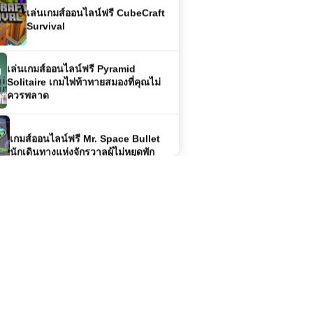
เล่นเกมส์ออนไลน์ฟรี CubeCraft
Survival
เล่นเกมส์ออนไลน์ฟรี Pyramid
Solitaire เกมไพ่ท้าทายสมองที่คุณไม่
ควรพลาด
เกมส์ออนไลน์ฟรี Mr. Space Bullet
นักเดินทางแห่งจักรวาลผู้ไม่หยุดพัก
เกมส์ออนไลน์ฟรี Dead Rails:
Guardian of the Frontier – เกมรถไฟ
แอ็กชันสุดมันส์
เล่นเกมส์ออนไลน์ฟรี Formula 1
Driver อาชีพแห่งความเร็วและความ
ท้าทายสูงสุด