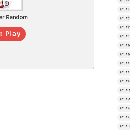
เกมส์
เกมส์แ
เกมส์ป
เกมส์ไ
เกมส์มื
เกมส์ร
เกมส์ร
เกมส์
เกมส์ส
เกมส์ห
เกมส์เ
เกมส์ 
เกมส์ 
เกมส์
เกมส์ 