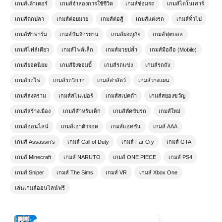
เกมส์เค้าเตอร์
เกมส์จำลองการใช้ชีวิต
เกมส์ซ่อมรถ
เกมส์ไดโนเสาร์
เกมส์ตกปลา
เกมส์ต่อยมวย
เกมส์ต่อสู้
เกมส์แต่งรถ
เกมส์ทั่วไป
เกมส์ทำฟาร์ม
เกมส์ปั่นจักรยาน
เกมส์ผจญภัย
เกมส์ฟุตบอล
เกมส์ไฟล์เดียว
เกมส์ไฟล์เล็ก
เกมส์มวยปล้ำ
เกมส์มือถือ (Mobile)
เกมส์ยอดนิยม
เกมส์ยิงซอมบี้
เกมส์รถแข่ง
เกมส์รถถัง
เกมส์รถไฟ
เกมส์รถวิบาก
เกมส์ล่าสัตว์
เกมส์วางแผน
เกมส์สงคราม
เกมส์สไนเปอร์
เกมส์สเปคต่ำ
เกมส์สยองขวัญ
เกมส์ออนไลน์ Fall Brainrots เกม
ปาร์ตี้สุดฮา เล่นฟรี สนุกได้ทุกเวลา
เกมส์สร้างเมือง
เกมส์สำหรับเด็ก
เกมส์หัดขับรถ
เกมส์ใหม่
เกมส์ออนไลน์
เกมส์เอาตัวรอด
เกมส์แอคชั่น
เกมส์ AAA
เกมส์ออนไลน์ฟรี Mr. Space Bullet
เกมส์ Assassin's
เกมส์ Call of Duty
เกมส์ Far Cry
เกมส์ GTA
นักเดินทางแห่งจักรวาลผู้ไม่หยุดพัก
เกมส์ Minecraft
เกมส์ NARUTO
เกมส์ ONE PIECE
เกมส์ PS4
เกมส์ Sniper
เกมส์ The Sims
เกมส์ VR
เกมส์ Xbox One
(GTA 6 ) Grand Theft Auto VI |
เล่นเกมส์ออนไลน์ฟรี
Free Download