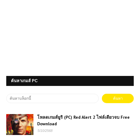
ค้นหาเกมส์ PC
โหลดเกมส์ยูริ (PC) Red Alert 2 ไฟล์เดียวจบ Free
Download
5/10/2568