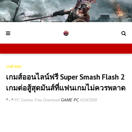
เกมส์ 2025
เกมส์ออนไลน์ฟรี Super Smash Flash 2
เกมต่อสู้สุดมันส์ที่แฟนเกมไม่ควรพลาด
^ - ^
PC Games Free Download
GAME PC
9/24/2568