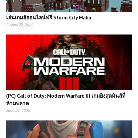
เล่นเกมส์ออนไลน์ฟรี Storm City Mafia
August 02, 2026
(PC) Call of Duty: Modern Warfare III เกมยิงสุดมันส์ที่
ห้ามพลาด
June 21, 2026