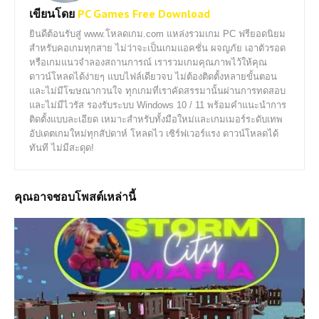
เขียนโดย
PC Games Free Download
ยินดีต้อนรับสู่ www.โหลดเกม.com แหล่งรวมเกม PC ฟรียอดนิยม
สำหรับคอเกมทุกสาย ไม่ว่าจะเป็นเกมแอคชั่น ผจญภัย เอาตัวรอด
หรือเกมแนวจำลองสถานการณ์ เรารวมเกมคุณภาพไว้ให้คุณ
ดาวน์โหลดได้ง่ายๆ แบบไฟล์เดียวจบ ไม่ต้องติดตั้งหลายขั้นตอน
และไม่มีโฆษณากวนใจ ทุกเกมที่เราคัดสรรมานั้นผ่านการทดสอบ
และไม่มีไวรัส รองรับระบบ Windows 10 / 11 พร้อมคำแนะนำการ
ติดตั้งแบบละเอียด เหมาะสำหรับทั้งมือใหม่และเกมเมอร์ระดับเทพ
อัปเดตเกมใหม่ทุกสัปดาห์ โหลดไว เซิร์ฟเวอร์แรง ดาวน์โหลดได้
ทันที ไม่มีสะดุด!
คุณอาจชอบโพสต์เหล่านี้