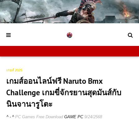
เกมส์ 2025
เกมส์ออนไลน์ฟรี Naruto Bmx
Challenge เกมขี่จักรยานสุดมันส์กับ
นินจานารูโตะ
^ - ^
PC Games Free Download
GAME PC
9/24/2568