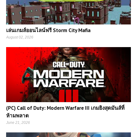
เล่นเกมส์ออนไลน์ฟรี Storm City Mafia
August 02, 2026
(PC) Call of Duty: Modern Warfare III เกมยิงสุดมันส์ที่
ห้ามพลาด
June 21, 2026