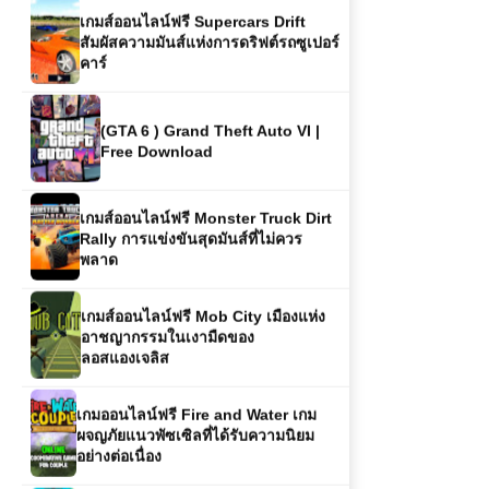
สัมผัสความมันส์แห่งการดริฟต์รถซูเปอร์
คาร์
(GTA 6 ) Grand Theft Auto VI |
Free Download
เกมส์ออนไลน์ฟรี Monster Truck Dirt
Rally การแข่งขันสุดมันส์ที่ไม่ควร
พลาด
เกมส์ออนไลน์ฟรี Mob City เมืองแห่ง
อาชญากรรมในเงามืดของ
ลอสแองเจลิส
เกมออนไลน์ฟรี Fire and Water เกม
ผจญภัยแนวพัซเซิลที่ได้รับความนิยม
อย่างต่อเนื่อง
เกมส์ออนไลน์ฟรี Dead Rails: