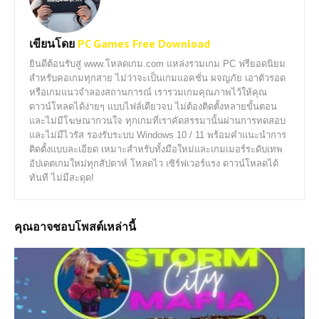
เขียนโดย
PC Games Free Download
ยินดีต้อนรับสู่ www.โหลดเกม.com แหล่งรวมเกม PC ฟรียอดนิยม
สำหรับคอเกมทุกสาย ไม่ว่าจะเป็นเกมแอคชั่น ผจญภัย เอาตัวรอด
หรือเกมแนวจำลองสถานการณ์ เรารวมเกมคุณภาพไว้ให้คุณ
ดาวน์โหลดได้ง่ายๆ แบบไฟล์เดียวจบ ไม่ต้องติดตั้งหลายขั้นตอน
และไม่มีโฆษณากวนใจ ทุกเกมที่เราคัดสรรมานั้นผ่านการทดสอบ
และไม่มีไวรัส รองรับระบบ Windows 10 / 11 พร้อมคำแนะนำการ
ติดตั้งแบบละเอียด เหมาะสำหรับทั้งมือใหม่และเกมเมอร์ระดับเทพ
อัปเดตเกมใหม่ทุกสัปดาห์ โหลดไว เซิร์ฟเวอร์แรง ดาวน์โหลดได้
ทันที ไม่มีสะดุด!
คุณอาจชอบโพสต์เหล่านี้