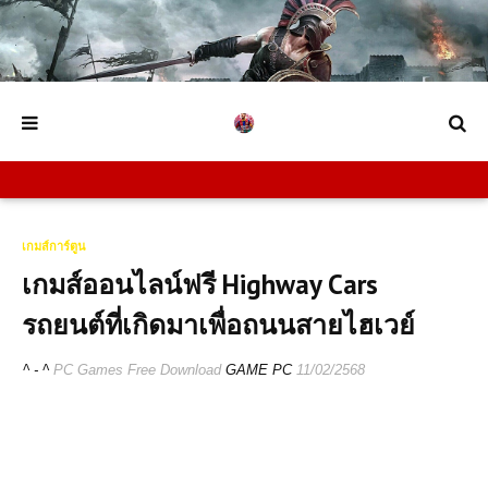
เกมส์การ์ตูน
เกมส์ออนไลน์ฟรี Highway Cars
รถยนต์ที่เกิดมาเพื่อถนนสายไฮเวย์
^ - ^
PC Games Free Download
GAME PC
11/02/2568