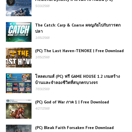
5/10/2568
The Catch: Carp & Coarse ผจญภัยไปกับการตก
ปลา
1/05/2568
(PC) The Last Haven-TENOKE | Free Download
1/05/2568
โหลดเกมส์ (PC) ฟรี GAME HOUSE 1.2 เกมสร้าง
บ้านและจำลองชีวิตที่สนุกครบวงจร
7/03/2569
(PC) God of War ภาค 1 | Free Download
4/27/2568
(PC) Bleak Faith Forsaken Free Download