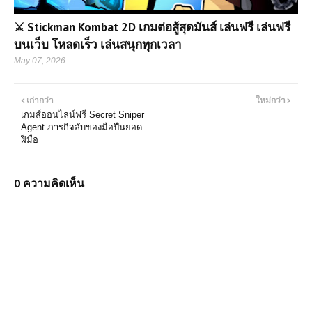
⚔️ Stickman Kombat 2D เกมต่อสู้สุดมันส์ เล่นฟรี เล่นฟรี
บนเว็บ โหลดเร็ว เล่นสนุกทุกเวลา
May 07, 2026
เก่ากว่า
ใหม่กว่า
เกมส์ออนไลน์ฟรี Secret Sniper
Agent ภารกิจลับของมือปืนยอด
ฝีมือ
0 ความคิดเห็น