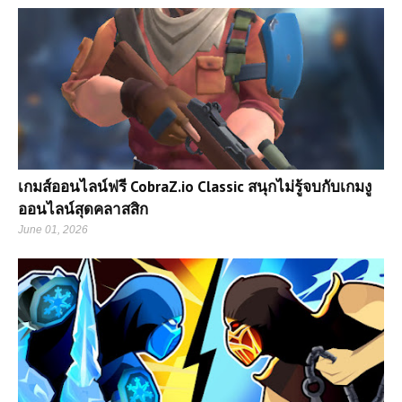
เกมส์ออนไลน์ฟรี CobraZ.io Classic สนุกไม่รู้จบกับเกมงู
ออนไลน์สุดคลาสสิก
June 01, 2026