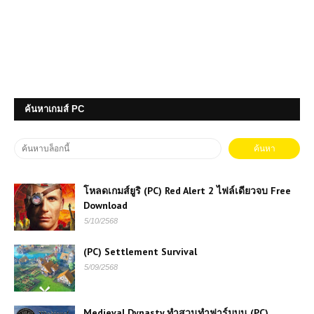
ค้นหาเกมส์ PC
โหลดเกมส์ยูริ (PC) Red Alert 2 ไฟล์เดียวจบ Free
Download
5/10/2568
(PC) Settlement Survival
5/09/2568
Medieval Dynasty ทำสวนทำฟาร์มบน (PC)