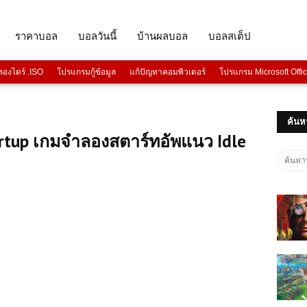
ราคาบอล
บอลวันนี้
บ้านผลบอล
บอลสเต็ป
องไดร์ .ISO
โปรแกรมกู้ข้อมูล
แก้ปัญหาคอมพิวเตอร์
โปรแกรม Microsoft Offi
ค้นห
artup เกมจำลองสตาร์ทอัพแนว Idle