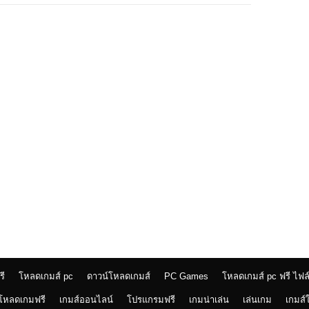
รี
โหลดเกมส์ pc
ดาวน์โหลดเกมส์
PC Games
โหลดเกมส์ pc ฟรี ไฟล
บโหลดเกมฟรี
เกมส์ออนไลน์
โปรแกรมฟรี
เกมน่าเล่น
เล่นเกม
เกมส์ใ