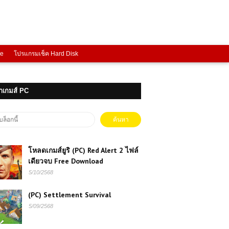
ce
โปรแกรมเช็ค Hard Disk
าเกมส์ PC
โหลดเกมส์ยูริ (PC) Red Alert 2 ไฟล์
เดียวจบ Free Download
5/10/2568
เกมออนไลน์ฟรี Highway Racer Pro
เกมแข่งรถความเร็วสูงที่สายซิ่งต้องลอง
(PC) Settlement Survival
5/09/2568
เกมส์ออนไลน์ฟรี Capoeira Fighter 3