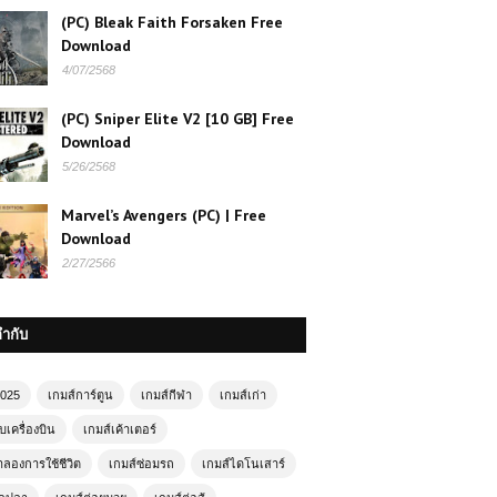
Guardian of the Frontier – เกมรถไฟ
(PC) Bleak Faith Forsaken Free
แอ็กชันสุดมันส์
Download
4/07/2568
เกมส์ออนไลน์ Archer Hero – ฮีโร่นัก
(PC) Sniper Elite V2 [10 GB] Free
ธนูพิชิตศัตรูด้วยปลายนิ้ว
Download
5/26/2568
เกมส์ออนไลน์ฟรี Supercars Drift
สัมผัสความมันส์แห่งการดริฟต์รถซูเปอร์
Marvel’s Avengers (PC) | Free
คาร์
Download
2/27/2566
เกมส์ออนไลน์ Rooftop Duel – เกม
แอ็คชั่นต่อสู้บนหลังคาสุดมันส์
กำกับ
2025
เกมส์การ์ตูน
เกมส์กีฬา
เกมส์เก่า
เกมออนไลน์ฟรี Drift Rider เกมแข่งรถ
ดริฟต์สุดมันส์ที่สายซิ่งไม่ควรพลาด
บเครื่องบิน
เกมส์เค้าเตอร์
ำลองการใช้ชีวิต
เกมส์ซ่อมรถ
เกมส์ไดโนเสาร์
เกมส์ออนไลน์ Monster Truck Race