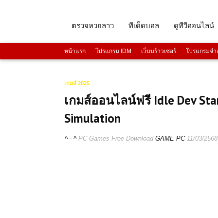
ตรวจหวยลาว
ทีเด็ดบอล
ดูทีวีออนไลน์
หน้าแรก
โปรแกรม IDM
เว็บบร์าวเซอร์
โปรแกรมจำล
เกมส์ 2025
เกมส์ออนไลน์ฟรี Idle Dev St
Simulation
^ - ^
PC Games Free Download
GAME PC
11/03/2568