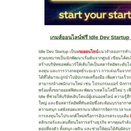
เกมส์ออนไลน์ฟรี Idle Dev Startu
Idle Dev Startup เป็น
เกมออนไลน์
แนวจำลองการทำงาน
สวมบทบาทเป็นนักพัฒนาเริ่มต้นจากศูนย์ เขียนโค้ดเ
สร้างบริษัทซอฟต์แวร์ให้เติบโตเป็นสตาร์ทอัพระดับ
ลงทุน และการวางกลยุทธ์ระยะยาว
การเล่นเริ่มจาก
ได้ที่ได้มาจะถูกนำไปอัปเกรดเครื่องมือ เพิ่มความเร็
สามารถจ้างพนักงานใหม่ เช่น โปรแกรมเมอร์ นักการ
พร้อมทั้งขยายออฟฟิศและพัฒนาเทคโนโลยีใหม่ ๆ เพื
Idle ที่ช่วยให้บริษัทเติบโตแม้ผู้เล่นออฟไลน์ ความร
ใหญ่ และธีมสตาร์ทอัพที่ทันสมัยซึ่งสะท้อนบรรยากา
ความสนุก แต่ยังสอดแทรกแนวคิดการจัดการเวลาและทรั
การลงทุนในโปรเจกต์ใหม่หรือการอัปเกรดระบบเดิม
คลิกเกอร์และคนที่สนใจการสร้างธุรกิจ หากคุณกำลัง
ตอบที่ลงตัว ทั้งสนุก เพลิน และช่วยให้คุณได้สัมผัส