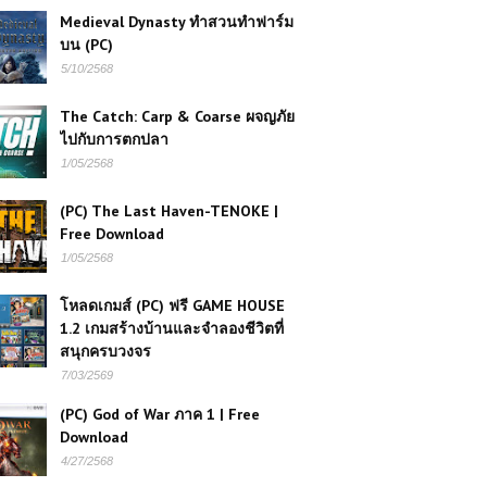
Ultimate World Tournament – ศิลปะ
Medieval Dynasty ทำสวนทำฟาร์ม
การต่อสู้สุดมันส์
บน (PC)
5/10/2568
เกมส์ออนไลน์ฟรี Monster Truck Dirt
Rally การแข่งขันสุดมันส์ที่ไม่ควร
The Catch: Carp & Coarse ผจญภัย
พลาด
ไปกับการตกปลา
1/05/2568
Pixelmon Town: เมืองแห่งโปเกมอน
(PC) The Last Haven-TENOKE |
ในโลก Minecraft ที่สายเกมต้องลอง
Free Download
1/05/2568
เกมส์ออนไลน์ Blocky Parkour Ninja
โหลดเกมส์ (PC) ฟรี GAME HOUSE
ผจญภัยสุดมันส์ในโลกบล็อก
1.2 เกมสร้างบ้านและจำลองชีวิตที่
สนุกครบวงจร
7/03/2569
เกมส์ออนไลน์ฟรี Alien Sky Invasion
มหันตภัยจากต่างดาวบนท้องฟ้า
(PC) God of War ภาค 1 | Free
Download
4/27/2568
เกมส์ออนไลน์ฟรี Dead Rails: