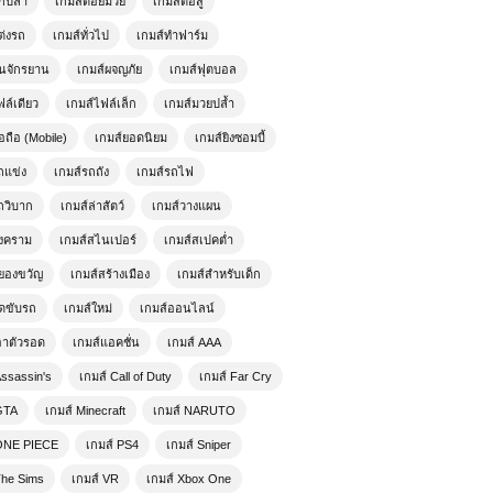
ตกปลา
เกมส์ต่อยมวย
เกมส์ต่อสู้
Arena สุดยอดประสบการณ์ความมันส์
ระดับมืออาชีพ
ต่งรถ
เกมส์ทั่วไป
เกมส์ทำฟาร์ม
ั่นจักรยาน
เกมส์ผจญภัย
เกมส์ฟุตบอล
เกมออนไลน์ Stickman Destruction –
ฟล์เดียว
เกมส์ไฟล์เล็ก
เกมส์มวยปล้ำ
เกมสายฮา ทำลายล้างแบบไม่มีลิมิต
อถือ (Mobile)
เกมส์ยอดนิยม
เกมส์ยิงซอมบี้
ถแข่ง
เกมส์รถถัง
เกมส์รถไฟ
เล่นเกมส์ออนไลน์ฟรี Storm City
ถวิบาก
เกมส์ล่าสัตว์
เกมส์วางแผน
Mafia
สงคราม
เกมส์สไนเปอร์
เกมส์สเปคต่ำ
ยองขวัญ
เกมส์สร้างเมือง
เกมส์สำหรับเด็ก
เกมส์ออนไลน์ฟรี F1 Drift Racer สุด
ัดขับรถ
เกมส์ใหม่
เกมส์ออนไลน์
ยอดประสบการณ์ความเร็วและทักษะ
ดริฟต์
อาตัวรอด
เกมส์แอคชั่น
เกมส์ AAA
Assassin's
เกมส์ Call of Duty
เกมส์ Far Cry
เกมส์ออนไลน์ Dragon Ball Fierce
Fighting 2.6 – ศึกดราก้อนบอลใน
GTA
เกมส์ Minecraft
เกมส์ NARUTO
ตำนานเวอร์ชันอัปเกรด
 ONE PIECE
เกมส์ PS4
เกมส์ Sniper
The Sims
เกมส์ VR
เกมส์ Xbox One
เล่นเกมส์ออนไลน์ฟรี Formula 1