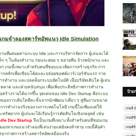
p เกมจำลองสตาร์ทอัพแนว Idle Simulation
ที่ผสมผสานระบบ Idle และการบริหารจัดการ ผู้เล่นจะได้
ล็ก ๆ ในห้องทำงาน ก่อนจะค่อย ๆ ขยายทีม จ้างพนักงาน และ
โลก เกมนี้เหมาะสำหรับคนที่ชอบแนวคิดการสร้างธุรกิจ การ
การคลิกเพื่อเขียนโค้ดและปล่อยซอฟต์แวร์เวอร์ชันแรก ราย
วการทำงาน และปลดล็อกระบบอัตโนมัติ เมื่อบริษัทเติบโต ผู้เล่น
ตลาด และฝ่ายสนับสนุน เพื่อเพิ่มประสิทธิภาพการทำงาน
ป้าย
่อสร้างรายได้มากขึ้น
จุดเด่นของ Idle Dev Startup คือระบบ
ู้สึกของการเติบโตทีละขั้นจากนักพัฒนาเดี่ยว ๆ สู่ทีมงานขนาด
ศการทำงานจริงของวงการเทคโนโลยี เกมนี้ไม่เพียงแต่ให้
เกมส์ 
พยากร ผู้เล่นจะได้เรียนรู้การตัดสินใจเชิงกลยุทธ์ เช่น
เกมส์ขั
Idle Dev Startup
จึงเป็นเกมที่เหมาะทั้งสำหรับคนที่ชอบเกม
มองหาเกมแนวจำลองที่เล่นง่ายแต่ยังคงท้าทาย เกมนี้คือคำ
เกมส์จ
บรรยากาศการสร้างสตาร์ทอัพเสมือนจริง.