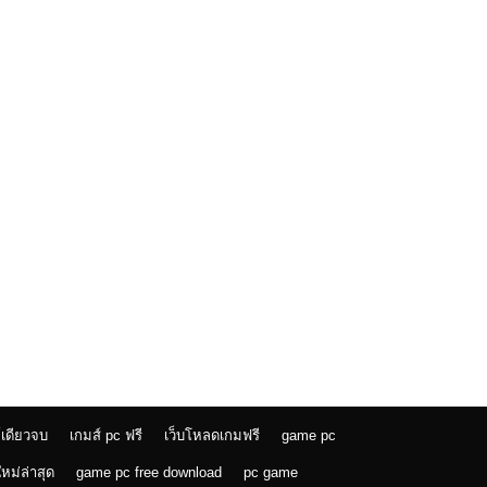
เกมส์ออนไลน์ฟรี Highway Cars
รถยนต์ที่เกิดมาเพื่อถนนสายไฮเวย์
เกมส์ออนไลน์ One Piece Fighting
CR: Sanji – การต่อสู้ของยอดเชฟและ
นักสู้สุดเท่
เล่นเกมส์ออนไลน์ฟรี GTA Simulator –
สุดยอดเกมจำลองชีวิตในโลกเปิดกว้าง
โหลดเกมส์ (PC) Monster Truck
Booster เกมรถบิ๊กฟุตพลังระเบิด ซิ่งแรง
สะใจบนทุกสนามสุดโหด
โหลดเกม Aven Colony | Free
Download
์เดียวจบ
เกมส์ pc ฟรี
เว็บโหลดเกมฟรี
game pc
หม่ล่าสุด
game pc free download
pc game