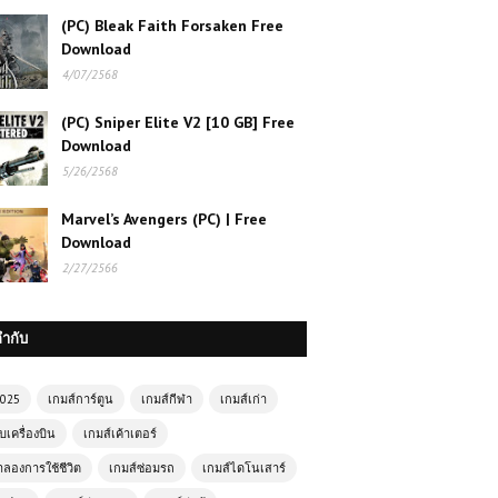
(PC) Bleak Faith Forsaken Free
Download
4/07/2568
(PC) Sniper Elite V2 [10 GB] Free
Download
5/26/2568
Marvel’s Avengers (PC) | Free
Download
2/27/2566
เกมส์ออนไลน์ฟรี Rogue Sergeant:
The Final Operation – เกมยิงแอ็กชัน
กำกับ
สุดมันส์
2025
เกมส์การ์ตูน
เกมส์กีฬา
เกมส์เก่า
เกมส์ออนไลน์ Archer Hero – ฮีโร่นัก
บเครื่องบิน
เกมส์เค้าเตอร์
ธนูพิชิตศัตรูด้วยปลายนิ้ว
ำลองการใช้ชีวิต
เกมส์ซ่อมรถ
เกมส์ไดโนเสาร์