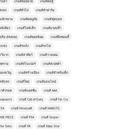
ตกปลา
เกมส์ต่อยมวย
เกมส์ต่อสู้
เกมส์ออนไลน์ฟรี MX OffRoad
Mountain Bike ผจญภัยบนเส้นทางสุด
ต่งรถ
เกมส์ทั่วไป
เกมส์ทำฟาร์ม
โหด
ั่นจักรยาน
เกมส์ผจญภัย
เกมส์ฟุตบอล
ฟล์เดียว
เกมส์ไฟล์เล็ก
เกมส์มวยปล้ำ
โหลดเกมส์ (PC) Grand Theft Auto
San Andreas | Free Download
อถือ (Mobile)
เกมส์ยอดนิยม
เกมส์ยิงซอมบี้
ถแข่ง
เกมส์รถถัง
เกมส์รถไฟ
ถวิบาก
เกมส์ล่าสัตว์
เกมส์วางแผน
โหลดเกมส์ (PC) Naruto Shippuden
ภาค 4 Free Download
สงคราม
เกมส์สไนเปอร์
เกมส์สเปคต่ำ
ยองขวัญ
เกมส์สร้างเมือง
เกมส์สำหรับเด็ก
ัดขับรถ
เกมส์ใหม่
เกมส์ออนไลน์
Tomb Raider Anniversary (PC)
Free Download
อาตัวรอด
เกมส์แอคชั่น
เกมส์ AAA
ssassin's
เกมส์ Call of Duty
เกมส์ Far Cry
🏎️ Grand Extreme Racing เกมแข่งรถ
GTA
เกมส์ Minecraft
เกมส์ NARUTO
ความเร็วสูง เกมออนไลน์สุดมันส์ เล่นฟรี
ไม่ต้องดาวน์โหลด
ONE PIECE
เกมส์ PS4
เกมส์ Sniper
The Sims
เกมส์ VR
เกมส์ Xbox One