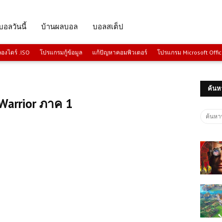
บอลวันนี้
บ้านผลบอล
บอลสเต็ป
งไดร์ .ISO
โปรแกรมกู้ข้อมูล
แก้ปัญหาคอมพิวเตอร์
โปรแกรม Microsoft Offi
ค้นห
Warrior ภาค 1